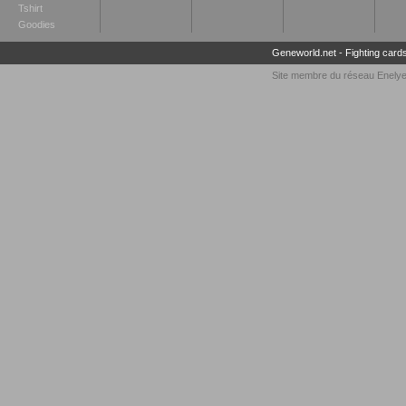
Tshirt
Goodies
Geneworld.net
-
Fighting card
Site membre du réseau
Enely