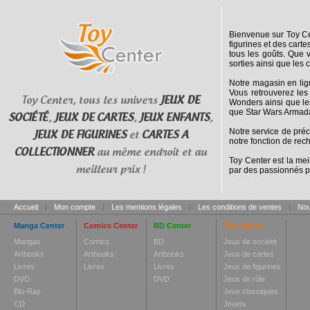
Bienvenue sur Toy Cen
figurines et des cart
tous les goûts. Que 
sorties ainsi que les 
Notre magasin en lig
Vous retrouverez les
Toy Center, tous les univers
JEUX DE
Wonders ainsi que le
que Star Wars Armada
SOCIÉTÉ
,
JEUX DE CARTES
,
JEUX ENFANTS
,
Notre service de pré
JEUX DE FIGURINES
et
CARTES A
notre fonction de rec
COLLECTIONNER
au même endroit et au
Toy Center est la mei
meilleur prix !
par des passionnés p
Accueil
|
Mon compte
|
Les mentions légales
|
Les conditions de ventes
|
Nou
Manga Center
Comics Center
BD Center
Toy Center
Mangas
Comics
BD
Jeux de société
Artbooks
Artbooks
Artbooks
Jeux de cartes
Livres
Livres
Livres
Jeux de figurines
DVD
DVD
Jeux de rôle
Blu-Ray
Jeux classiques
CD
Jouets