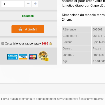
assembler pour créer votre 
la notice étape par étape dét
Dimensions du modèle monté
En stock
24 cm.
Référence :
692661
Code barre :
0681147
Editeur :
Spin Mas
Cet article vous rapportera +
2695
Genre :
Puzzle
Langue :
Français
Age :
à partir d
Il n'y a aucun commentaire pour le moment, soyez le premier à laisser votre avis !