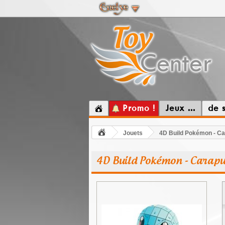
Promo !
Jeux ...
de 
Jouets
4D Build Pokémon - C
4D Build Pokémon - Carap