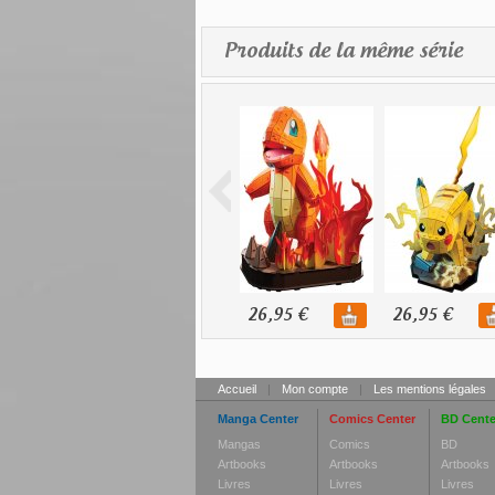
Produits de la même série
26,95 €
26,95 €
Accueil
|
Mon compte
|
Les mentions légales
Manga Center
Comics Center
BD Cente
Mangas
Comics
BD
Artbooks
Artbooks
Artbooks
Livres
Livres
Livres