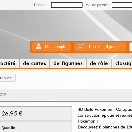
Pseudo :
Mot de passe :
Mon compte
Panier :
0
produit
société
de cartes
de figurines
de rôle
classi
arapuce
uce
4D Build Pokémon - Carapuc
26,95
€
construction épique et réalis
Pokémon !
Découvrez 8 planches de 18
Quantité :