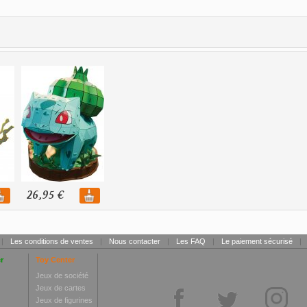
26,95 €
|
Les conditions de ventes
|
Nous contacter
|
Les FAQ
|
Le paiement sécurisé
|
r
Toy Center
Jeux de société
Jeux de cartes
Jeux de figurines