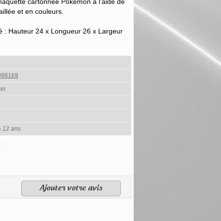
maquette cartonnée Pokémon à l'aide de
aillée et en couleurs.
 : Hauteur 24 x Longueur 26 x Largeur
098169
ter
e 12 ans
Ajouter votre avis