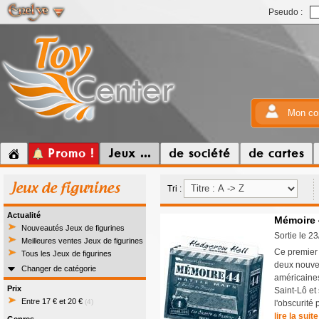
Pseudo :
Mon co
Promo !
Jeux ...
de société
de cartes
Jeux de figurines
Tri :
Actualité
Mémoire 
Nouveautés Jeux de figurines
Sortie le 2
Meilleures ventes Jeux de figurines
Ce premier
Tous les Jeux de figurines
deux nouvel
Changer de catégorie
américaines
Prix
Saint-Lô et
Entre 17 € et 20 €
(4)
l'obscurité 
lire la suite