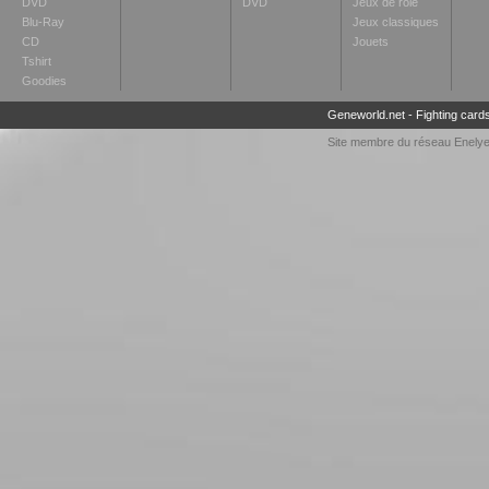
DVD
DVD
Jeux de rôle
Blu-Ray
Jeux classiques
CD
Jouets
Tshirt
Goodies
Geneworld.net
-
Fighting card
Site membre du réseau
Enely