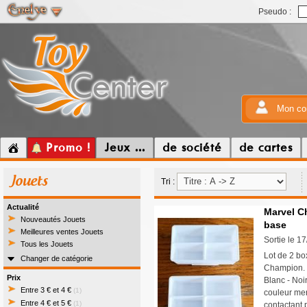
Pseudo :
Mon co
Promo !
Jeux ...
de société
de cartes
Jouets
Tri :
Actualité
Marvel C
Nouveautés Jouets
base
Meilleures ventes Jouets
Sortie le 1
Tous les Jouets
Lot de 2 bo
Changer de catégorie
Champion. I
Prix
Blanc - Noi
Entre 3 € et 4 €
(1)
couleur mer
Entre 4 € et 5 €
(1)
contactant 