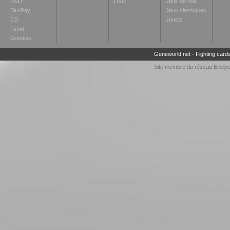
DVD
DVD
Jeux de rôle
Blu-Ray
Jeux classiques
CD
Jouets
Tshirt
Goodies
Geneworld.net
-
Fighting card
Site membre du réseau
Enely