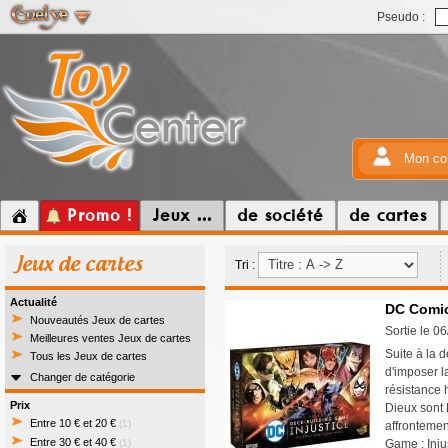
Pseudo :
Mon co
Promo !
Jeux ...
de société
de cartes
Jeux de cartes
Tri :
Actualité
DC Comics
Nouveautés Jeux de cartes
Sortie le 0
Meilleures ventes Jeux de cartes
Suite à la 
Tous les Jeux de cartes
d'imposer l
Changer de catégorie
résistance 
Prix
Dieux sont 
Entre 10 € et 20 €
(1)
affrontemen
Entre 30 € et 40 €
(1)
Game : Inju