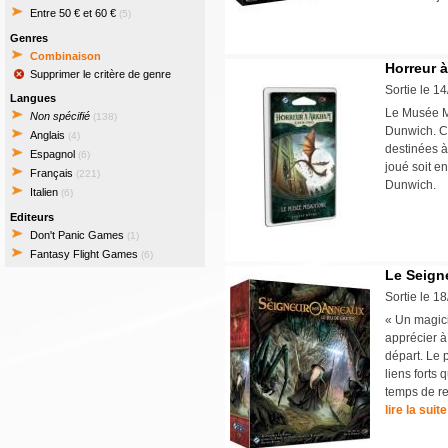
Entre 50 € et 60 €
(5)
Genres
Combinaison
Horreur 
Supprimer le critère de genre
Sortie le 1
Langues
Le Musée Mi
Non spécifié
(138)
Dunwich. Ce
Anglais
(4)
destinées à
Espagnol
(6)
joué soit e
Français
(221)
Dunwich.
Italien
(6)
Editeurs
Don't Panic Games
(1)
Fantasy Flight Games
(6)
Le Seign
Sortie le 1
« Un magicie
apprécier à 
départ. Le 
liens forts
temps de re
lire la suite