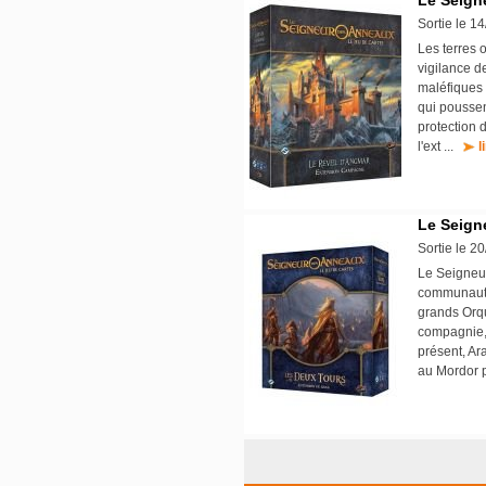
Le Seign
Sortie le 1
Les terres 
vigilance d
maléfiques 
qui poussen
protection 
l'ext ...
l
Le Seign
Sortie le 2
Le Seigneu
communauté 
grands Orq
compagnie, 
présent, Ar
au Mordor 