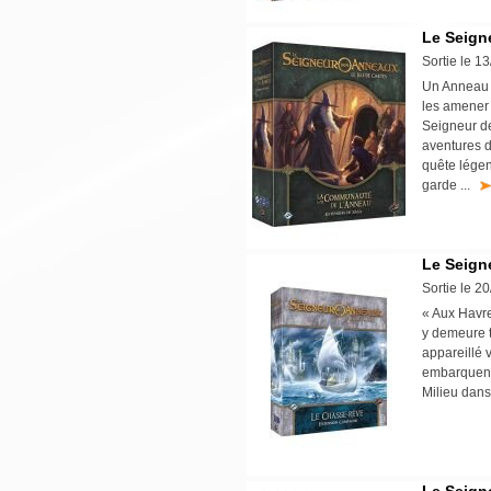
Le Seign
Sortie le 1
Un Anneau 
les amener 
Seigneur d
aventures 
quête légen
garde ...
Le Seign
Sortie le 2
« Aux Havres
y demeure t
appareillé 
embarquent 
Milieu dans