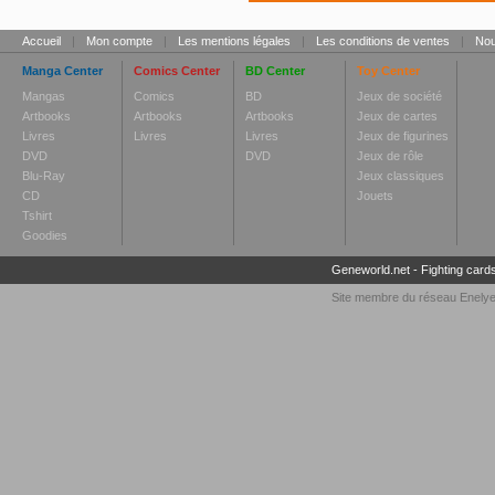
Accueil
|
Mon compte
|
Les mentions légales
|
Les conditions de ventes
|
Nou
Manga Center
Comics Center
BD Center
Toy Center
Mangas
Comics
BD
Jeux de société
Artbooks
Artbooks
Artbooks
Jeux de cartes
Livres
Livres
Livres
Jeux de figurines
DVD
DVD
Jeux de rôle
Blu-Ray
Jeux classiques
CD
Jouets
Tshirt
Goodies
Geneworld.net
-
Fighting card
Site membre du réseau
Enely