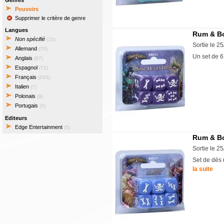
Genres
Pouvoirs
Supprimer le critère de genre
Langues
Rum & Bo
Non spécifié
(15)
Sortie le 2
Allemand
(70)
Un set de 6
Anglais
(87)
Espagnol
(72)
Français
(293)
Italien
(7)
Polonais
(9)
Portugais
(3)
Editeurs
Edge Entertainment
(5)
Rum & Bo
Sortie le 2
Set de dés 
la suite