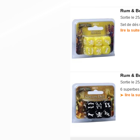
Rum & Bo
Sortie le 2
Set de dés 
lire la suite
Rum & Bo
Sortie le 2
6 superbes
lire la su