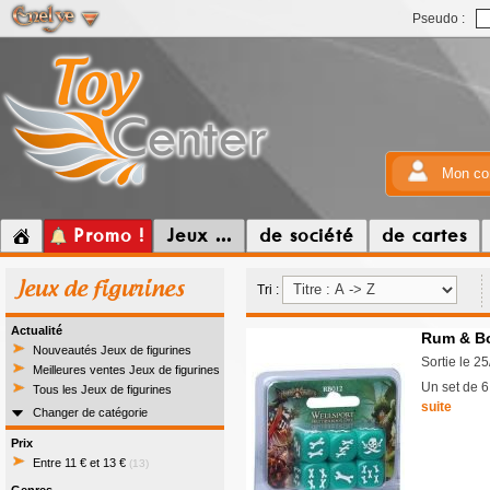
Pseudo :
Mon co
Promo !
Jeux ...
de société
de cartes
Jeux de figurines
Tri :
Actualité
Rum & Bo
Nouveautés Jeux de figurines
Sortie le 2
Meilleures ventes Jeux de figurines
Un set de 6
Tous les Jeux de figurines
suite
Changer de catégorie
Prix
Entre 11 € et 13 €
(13)