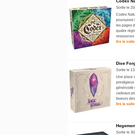
Codex Na
Sortie le 2
Codex Natur
poursuivre 
les pages d
quatre règn
ressources 
lire la suite
Dice For
Sortie le 1
Une place s
prestigieux
générosité 
cadeaux pou
faveurs des
lire la suite
Hegemo
Sortie le 3