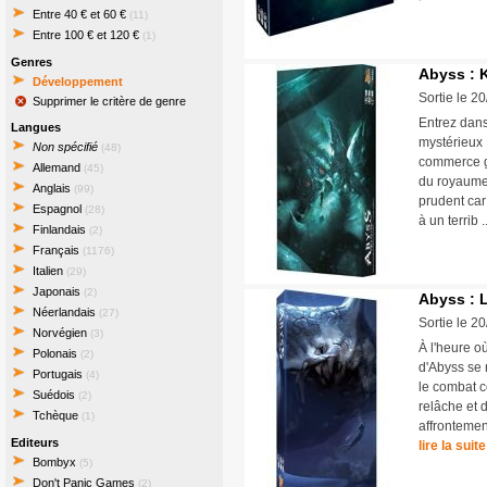
Entre 40 € et 60 €
(11)
Entre 100 € et 120 €
(1)
Genres
Abyss : 
Développement
Sortie le 2
Supprimer le critère de genre
Entrez dan
Langues
mystérieux 
Non spécifié
(48)
commerce g
Allemand
(45)
du royaume.
Anglais
(99)
prudent car
Espagnol
(28)
à un terrib 
Finlandais
(2)
Français
(1176)
Italien
(29)
Japonais
(2)
Abyss : 
Néerlandais
(27)
Sortie le 2
Norvégien
(3)
À l'heure o
Polonais
(2)
d'Abyss se 
Portugais
(4)
le combat c
Suédois
(2)
relâche et 
Tchèque
(1)
affrontement
Editeurs
lire la suite
Bombyx
(5)
Don't Panic Games
(2)