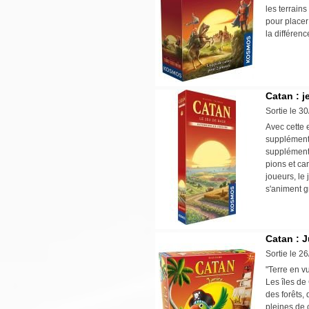
les terrain
pour placer
la différenc
Catan : j
Sortie le 3
Avec cette
supplémenta
supplémenta
pions et ca
joueurs, le
s'animent g
Catan : J
Sortie le 2
"Terre en vu
Les îles de
des forêts,
pleines de 