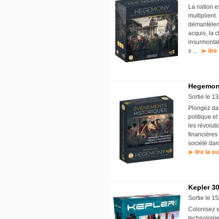
La nation es
multiplient
démantèleme
acquis, la 
insurmontab
s ...
lire
Hegemony
Sortie le 1
Plongez dan
politique e
les révolut
financières
société dan
lire la su
Kepler 3
Sortie le 1
Colonisez e
technologie