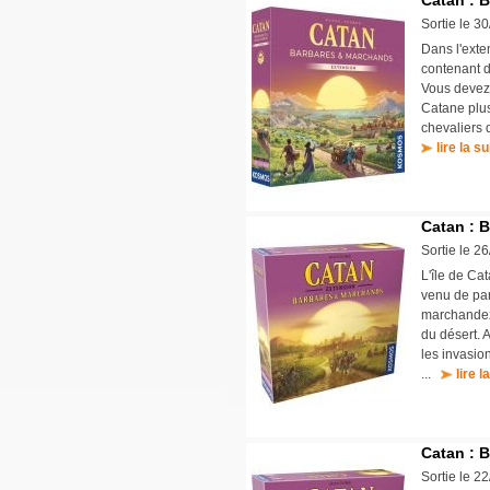
Catan : 
Sortie le 3
Dans l'exte
contenant d
Vous devez 
Catane plus
chevaliers 
lire la su
Catan : 
Sortie le 2
L'île de Ca
venu de part
marchandez
du désert. 
les invasio
...
lire l
Catan : 
Sortie le 2