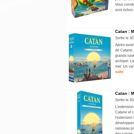
Vous const
sont riches
Catan : M
Sortie le 3
Après avoir 
de Catane, 
grands navi
archipel. L
mer. Un vai
suite
Catan : M
Sortie le 3
L'extension
Catane et c
l'extension
développeme
vaisseau pi
des colons 