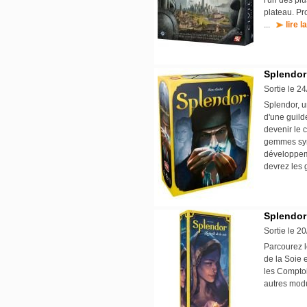
l'un des pl
plateau. Pr
...
lire l
Splendor
Sortie le 2
Splendor, u
d'une guild
devenir le 
gemmes symb
développem
devrez les 
Splendor 
Sortie le 2
Parcourez l
de la Soie 
les Compto
autres mod