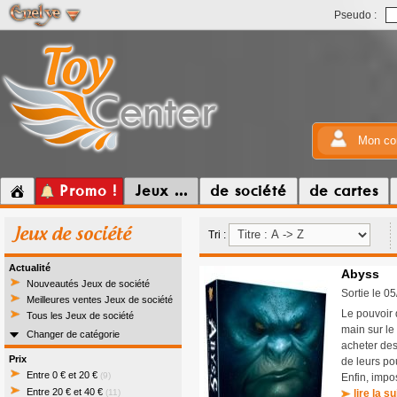
Pseudo :
Mon co
Promo !
Jeux ...
de société
de cartes
Jeux de société
Tri :
Actualité
Abyss
Nouveautés Jeux de société
Sortie le 0
Meilleures ventes Jeux de société
Le pouvoir 
Tous les Jeux de société
main sur le
Changer de catégorie
acheter des
Prix
de leurs pou
Entre 0 € et 20 €
(9)
Enfin, impo
Entre 20 € et 40 €
(11)
lire la su