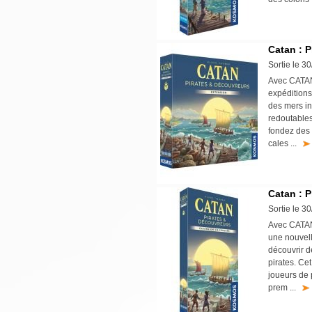
Catan : P
Sortie le 3
Avec CATAN 
expéditions
des mers in
redoutables
fondez des 
cales ...
Catan : P
Sortie le 3
Avec CATAN 
une nouvell
découvrir d
pirates. Ce
joueurs de 
prem ...