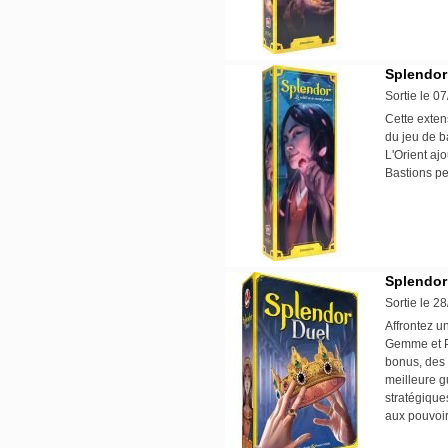
Splendor 
Sortie le 0
Cette exten
du jeu de b
L'Orient aj
Bastions pe
Splendor
Sortie le 2
Affrontez u
Gemme et Pe
bonus, des 
meilleure 
stratégique
aux pouvoir