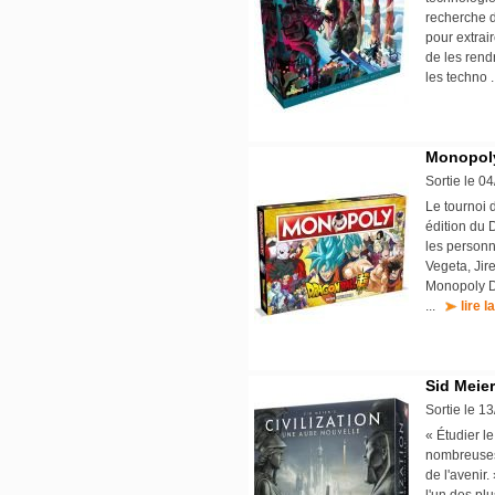
recherche d
pour extrai
de les rend
les techno 
Monopoly
Sortie le 0
Le tournoi 
édition du
les personn
Vegeta, Jire
Monopoly Dr
...
lire l
Sid Meier
Sortie le 1
« Étudier le
nombreuses 
de l'avenir