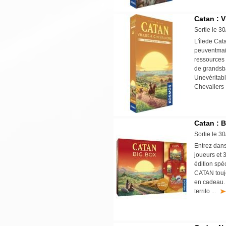
Catan : V
Sortie le 3
L'îlede Cat
peuventmain
ressources 
de grandsbât
Unevéritabl
Chevaliers ,
Catan : 
Sortie le 3
Entrez dans
joueurs et 
édition spé
CATAN toujo
en cadeau. 
territo ...