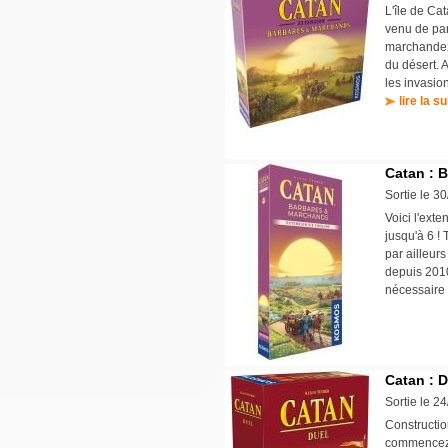
L'île de Ca
venu de part
marchandez
du désert. 
les invasio
lire la su
Catan : 
Sortie le 3
Voici l'ext
jusqu'à 6 ! 
par ailleur
depuis 2010
nécessaire 
Catan : D
Sortie le 2
Constructio
commencez a