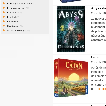
Fantasy Flight Games
(1)
Abyss de
Hasbro Gaming
(1)
Kosmos
(14)
Sortie le 1
Libellud
(1)
10 nouvelle
Ludocom
(1)
longtemps, 1
OriGames
(1)
reviennent 
Space Cowboys
(5)
de puissant
déposséder 
confèrera à
Catan
Sortie le 3
Après de no
inhabitée -
des emplace
obtiendrez -
en construi
di ...
lir