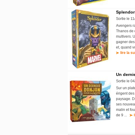
Splendor
Sortie le 1
Avengers r
Thanos de d
multivers. 
gagner des 
et, quand vo
lire la su
Un dernie
Sortie le 0
Sur un plat
érigent des
paysage. Dr
ses nouveau
malin et fo
de 9 ...