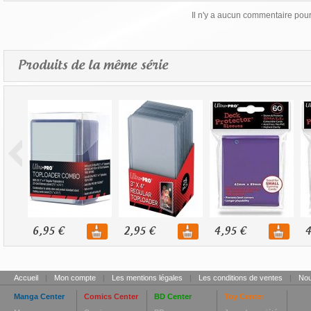
Il n'y a aucun commentaire pour 
Produits de la même série
6,95 €
2,95 €
4,95 €
4
Accueil
|
Mon compte
|
Les mentions légales
|
Les conditions de ventes
|
Nou
Manga Center
Comics Center
BD Center
Toy Center