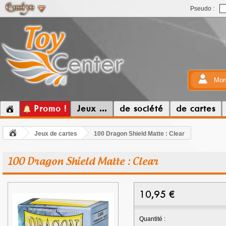
Pseudo :
Mon
Promo !
Jeux ...
de société
de cartes
Jeux de cartes
100 Dragon Shield Matte : Clear
100 Dragon Shield Matte : Clear
10,95
€
Quantité :