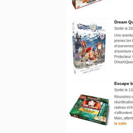
Dream Q
Sortie le 2
Une aventur
prenez les 
et parvenez
d'aventure 
Protecteur.
DreamQuest
Escape bo
Sortie le 1
Réussirez-v
réunificati
radeau et t
s'affrontent
Mais, attent
la suite