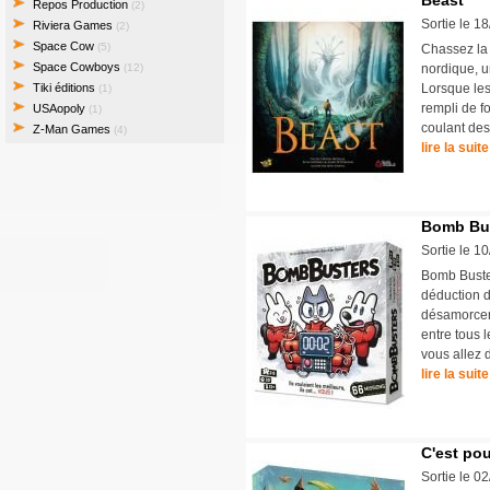
Beast
Repos Production
(2)
Sortie le 1
Riviera Games
(2)
Space Cow
(5)
Chassez la 
Space Cowboys
(12)
nordique, u
Tiki éditions
Lorsque les
(1)
rempli de f
USAopoly
(1)
coulant des
Z-Man Games
(4)
lire la suite
Bomb Bu
Sortie le 1
Bomb Buster
déduction d
désamorcer 
entre tous 
vous allez d
lire la suite
C'est po
Sortie le 0