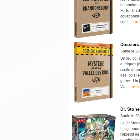
britannique
Forts - Un 
collaborati
conti ...
Dossiers 
Sortie le 3
Un jeu coll
quelques jo
scellé depu
des Rois ! 
game - Un j
Val ...
li
Dr. Stone
Sortie le 2
Le Dr Stone
Les joueurs
l'objectif 