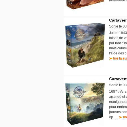
Cartaven
Sortie le 0
Juillet 194
faisait de 
par tant d'
mais commen
l'aide des c
lire la su
Cartavent
Sortie le 0
1687 : Vers
arrangé et 
manigances 
pour embras
joueurs con
op ...
li