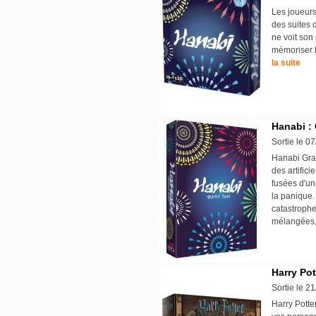
Les joueurs
des suites 
ne voit son 
mémoriser l
la suite
Hanabi :
Sortie le 0
Hanabi Gran
des artific
fusées d'un
la panique. 
catastrophe
mélangées,
Harry Pot
Sortie le 2
Harry Potte