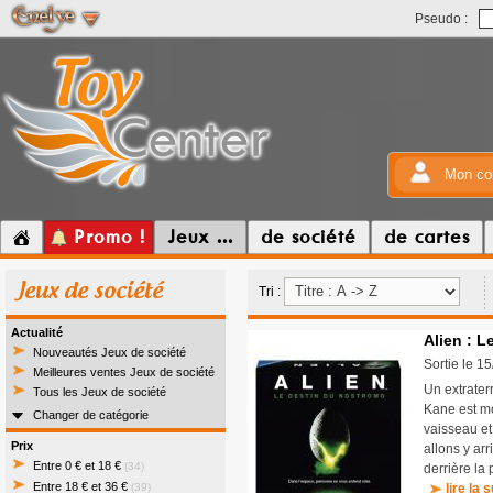
Pseudo :
Mon co
Promo !
Jeux ...
de société
de cartes
Jeux de société
Tri :
Actualité
Alien : 
Nouveautés Jeux de société
Sortie le 1
Meilleures ventes Jeux de société
Un extrater
Tous les Jeux de société
Kane est mo
Changer de catégorie
vaisseau et
Prix
allons y arr
Entre 0 € et 18 €
(34)
derrière la 
Entre 18 € et 36 €
(39)
lire la s