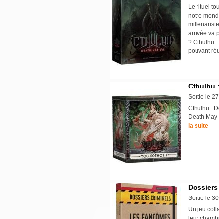
Le rituel t
notre monde
millénarist
arrivée va
? Cthulhu :
pouvant réu
Cthulhu 
Sortie le 2
Cthulhu : D
Death May D
la suite
Dossiers
Sortie le 3
Un jeu coll
leur chambr