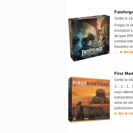
Fateforg
Sortie le 1
Forgez le d
évolution! 
de type RPG
combat inte
travaillez 
...
lire l
First Mar
Sortie le 0
3.... 2... 1
vous attend
extraordina
série de mi
judicieuses
lire la su