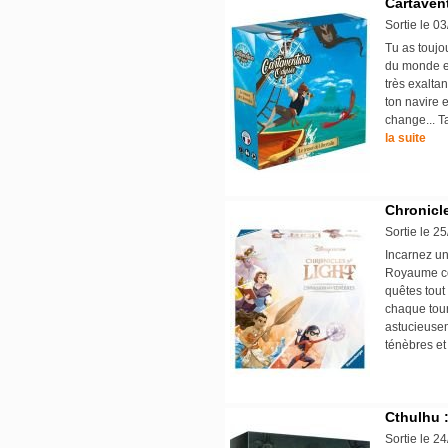
Cartavent
Sortie le 0
Tu as toujo
du monde en
très exaltan
ton navire 
change... T
la suite
Chronicle
Sortie le 2
Incarnez un
Royaume co
quêtes tout
chaque tou
astucieusem
ténèbres et
Cthulhu 
Sortie le 2