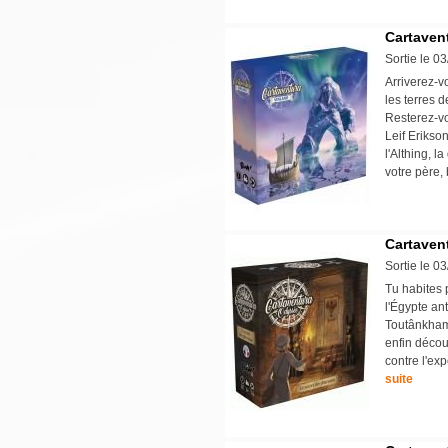
Cartavent
Sortie le 0
Arriverez-v
les terres 
Resterez-vo
Leif Erikson
l'Althing, 
votre père,
Cartaven
Sortie le 0
Tu habites 
l'Égypte ant
Toutânkhamo
enfin décou
contre l'exp
suite