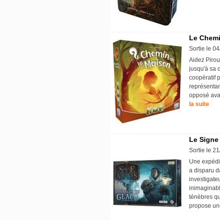
Le Chemi
Sortie le 0
Aidez Pirou
jusqu'à sa 
coopératif p
représentant
opposé avan
la suite
Le Signe
Sortie le 2
Une expédit
a disparu d
investigate
inimaginabl
ténèbres qu
propose un