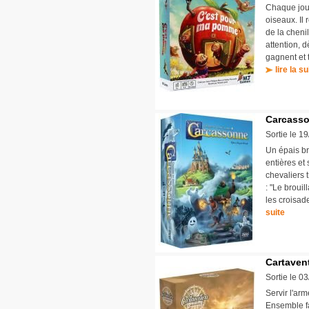
Chaque joue
oiseaux. Il
de la chenil
attention, 
gagnent et 
lire la su
Carcasso
Sortie le 1
Un épais br
entières et
chevaliers 
: "Le broui
les croisade
suite
Cartaven
Sortie le 0
Servir l'ar
Ensemble fai