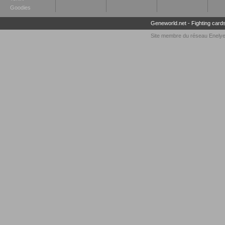
Goodies
Geneworld.net
-
Fighting card
Site membre du réseau
Enely