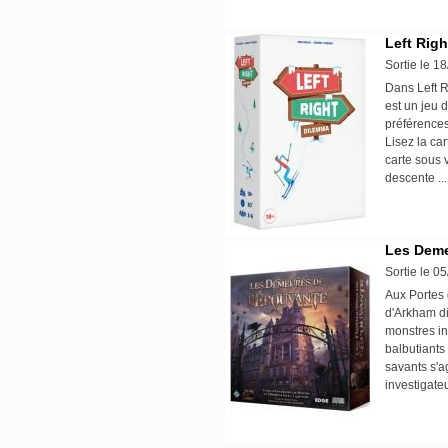
Left Rig
Sortie le 1
Dans Left R
est un jeu 
préférences
Lisez la ca
carte sous 
descente .
Les Deme
Sortie le 0
Aux Portes 
d'Arkham di
monstres ind
balbutiants
savants s'a
investigate