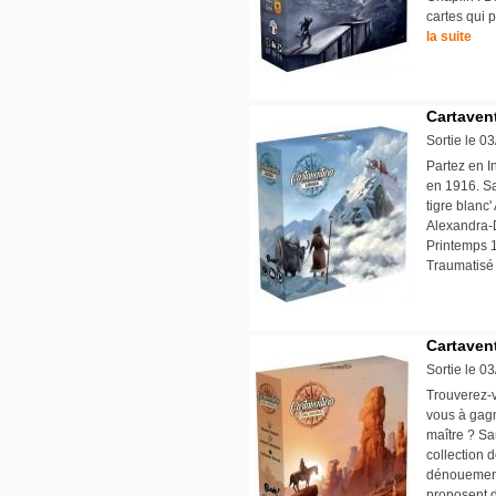
cartes qui 
la suite
Cartaven
Sortie le 0
Partez en I
en 1916. Sa
tigre blanc
Alexandra-
Printemps 1
Traumatisé
Cartaven
Sortie le 0
Trouverez-v
vous à gagn
maître ? Sa
collection d
dénouements
proposent d