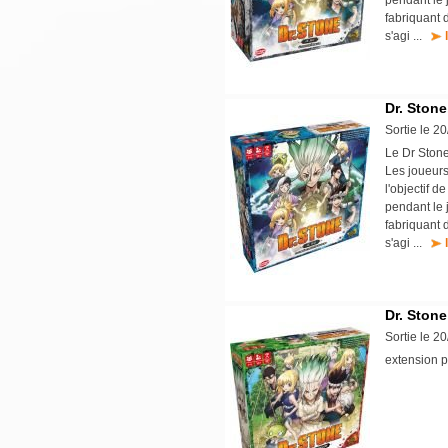
pendant le 
fabriquant 
s'agi ...
Dr. Stone
Sortie le 2
Le Dr Stone
Les joueurs
l'objectif 
pendant le 
fabriquant 
s'agi ...
Dr. Stone
Sortie le 2
extension p