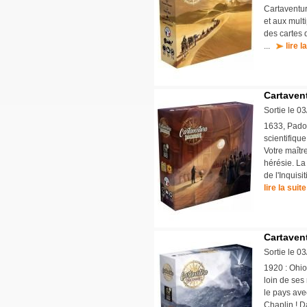
Cartaventur
et aux mult
des cartes 
...
lire l
Cartaven
Sortie le 0
1633, Padoue
scientifiqu
Votre maître
hérésie. La 
de l'Inquis
lire la suite
Cartaven
Sortie le 0
1920 : Ohio
loin de ses 
le pays ave
Chaplin ! D