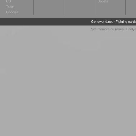
CD
Jouets
Tshirt
Goodies
Geneworld.net
-
Fighting card
Site membre du réseau
Enely