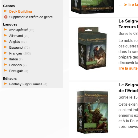
...
lire l
Genres
Deck Building
Supprimer le critère de genre
Le Seign
Langues
Terreurs
Non spécifié
(15)
Sortie le 0
Allemand
(70)
Le noble ro
Anglais
(87)
ces guerres
Espagnol
(72)
dans la ran
Français
(293)
préparé de
Italien
(7)
découvrir l
Polonais
(9)
lire la suite
Portugais
(3)
Editeurs
Fantasy Flight Games
Le Seign
(4)
de l'Eria
Sortie le 1
Cette exten
contient tr
ennemis ex
et À la Pou
trois nouve