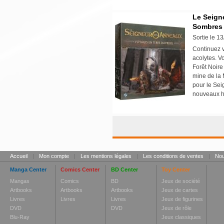
Le Seign
Sombres 
Sortie le 1
Continuez v
acolytes. V
Forêt Noire
mine de la 
pour le Sei
nouveaux h
Accueil
|
Mon compte
|
Les mentions légales
|
Les conditions de ventes
|
Nou
Manga Center
Comics Center
BD Center
Toy Center
Mangas
Comics
BD
Jeux de société
Artbooks
Artbooks
Artbooks
Jeux de cartes
Livres
Livres
Livres
Jeux de figurines
DVD
DVD
Jeux de rôle
Blu-Ray
Jeux classiques