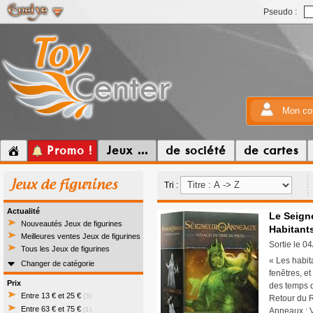
Pseudo :
Mon co
Promo !
Jeux ...
de société
de cartes
Jeux de figurines
Tri :
Actualité
Le Seign
Nouveautés Jeux de figurines
Habitant
Meilleures ventes Jeux de figurines
Sortie le 0
Tous les Jeux de figurines
« Les habit
Changer de catégorie
fenêtres, e
Prix
des temps d
Entre 13 € et 25 €
(3)
Retour du R
Entre 63 € et 75 €
(1)
Anneaux : V