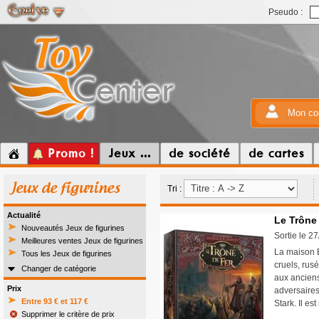
Pseudo :
Mon co
Promo !
Jeux ...
de société
de cartes
Jeux de figurines
Tri :
Actualité
Le Trône 
Nouveautés Jeux de figurines
Sortie le 2
Meilleures ventes Jeux de figurines
La maison B
Tous les Jeux de figurines
cruels, rus
Changer de catégorie
aux anciens
Prix
adversaires
Entre 93 € et 117 €
Stark. Il es
Supprimer le critère de prix