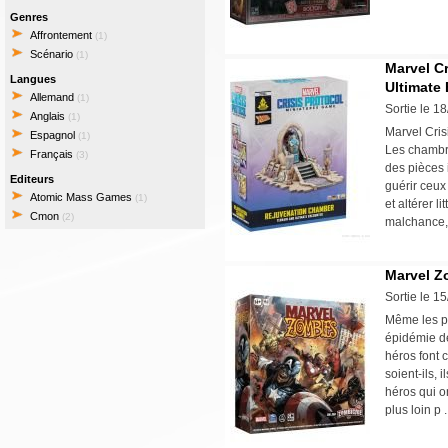
Genres
Affrontement
(1)
Scénario
(1)
Marvel Cr
Langues
Ultimate
Allemand
(1)
Sortie le 1
Anglais
(1)
Marvel Cris
Espagnol
(1)
Les chambre
Français
(3)
des pièces
Editeurs
guérir ceux
Atomic Mass Games
(1)
et altérer l
Cmon
(2)
malchance, 
Marvel Z
Sortie le 1
Même les p
épidémie de
héros font 
soient-ils, 
héros qui o
plus loin p 