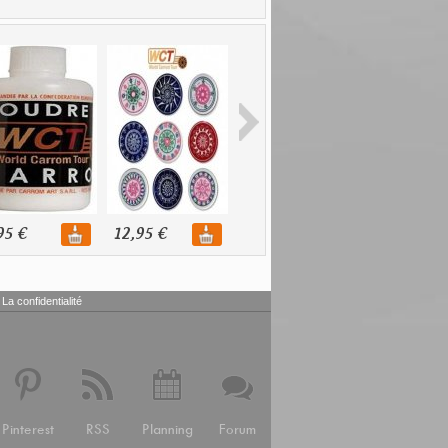
95 €
12,95 €
10,95 €
54,95 €
La confidentialité
Pinterest
RSS
Planning
Forum