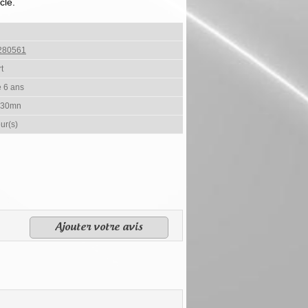
cle.
280561
t
e 6 ans
 30mn
ur(s)
Ajouter votre avis