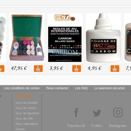
47,95 €
3,95 €
4,95 €
7,
|
Les conditions de ventes
|
Nous contacter
|
Les FAQ
|
Le paiement sécurisé
|
r
Toy Center
Jeux de société
Jeux de cartes
Jeux de figurines
Jeux de rôle
Jeux classiques
Facebook
Twitter
Instagram
Jouets