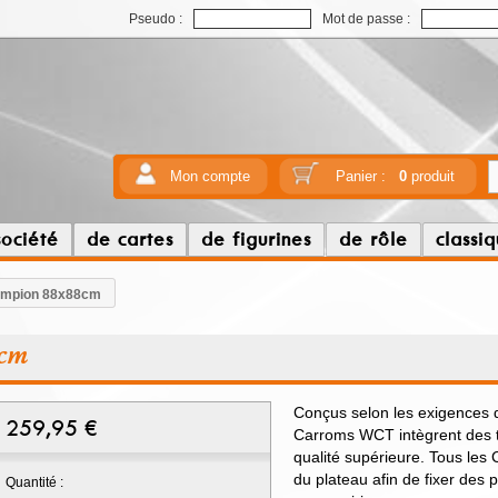
Pseudo :
Mot de passe :
Mon compte
Panier :
0
produit
société
de cartes
de figurines
de rôle
classi
ampion 88x88cm
8cm
Conçus selon les exigences d
259,95
€
Carroms WCT intègrent des te
qualité supérieure. Tous les
du plateau afin de fixer des
Quantité :