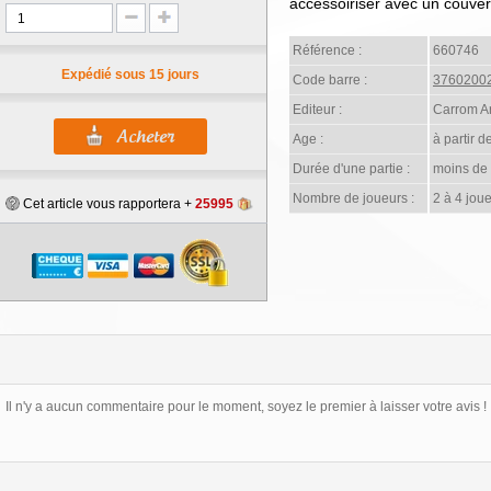
accessoiriser avec un couver
Référence :
660746
Expédié sous 15 jours
Code barre :
3760200
Editeur :
Carrom Ar
Age :
à partir d
Durée d'une partie :
moins de
Nombre de joueurs :
2 à 4 joue
Cet article vous rapportera +
25995
Il n'y a aucun commentaire pour le moment, soyez le premier à laisser votre avis !