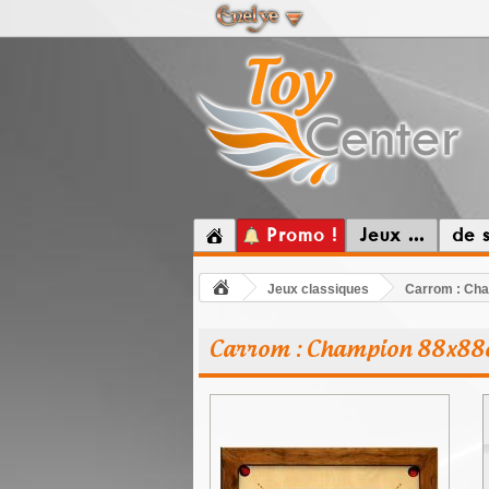
Promo !
Jeux ...
de 
Jeux classiques
Carrom : Ch
Carrom : Champion 88x8