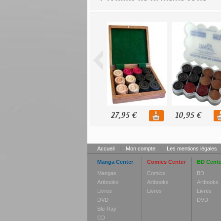
27,95 €
10,95 €
Accueil
|
Mon compte
|
Les mentions légales
Manga Center
Comics Center
BD Cente
Mangas
Comics
BD
Artbooks
Artbooks
Artbooks
Livres
Livres
Livres
DVD
DVD
Blu-Ray
CD