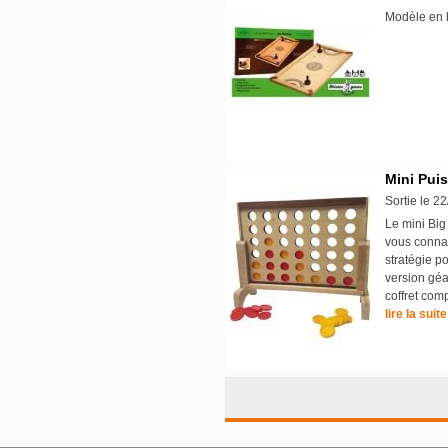
Modèle en 
Mini Pui
Sortie le 2
Le mini Big
vous connai
stratégie p
version géa
coffret comp
lire la suite