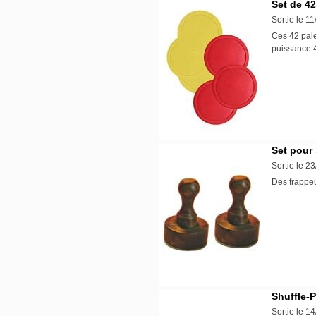
Set de 42
Sortie le 1
Ces 42 pale
puissance
Set pour 
Sortie le 2
Des frappeu
Shuffle-
Sortie le 1