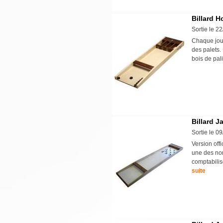
Billard 
Sortie le 2
Chaque joue
des palets.
bois de pa
Billard J
Sortie le 0
Version offi
une des nom
comptabilis
suite