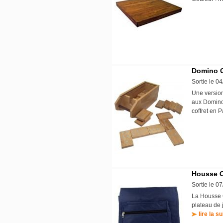
Domino G
Sortie le 0
Une version 
aux Dominos
coffret en 
Housse C
Sortie le 0
La Housse C
plateau de 
lire la su