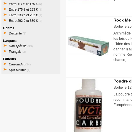
Entre 117 € et 175 €
(6)
Entre 175 € et 233 €
(4)
Entre 233 € et 292 €
(1)
Rock Me
Entre 292 € et 350 €
(2)
Sortie le 2
Genres
Archimède é
Dextérité
(1)
les lois du 
Langues
L'idée des l
Non spécifié
(33)
gagner !) a
Français
(2)
nommé Rock
Editeurs
chance, ..
Carrom Art
(34)
Spin Master
(1)
Poudre de
Sortie le 1
La poudre d
recommandée
Européenn