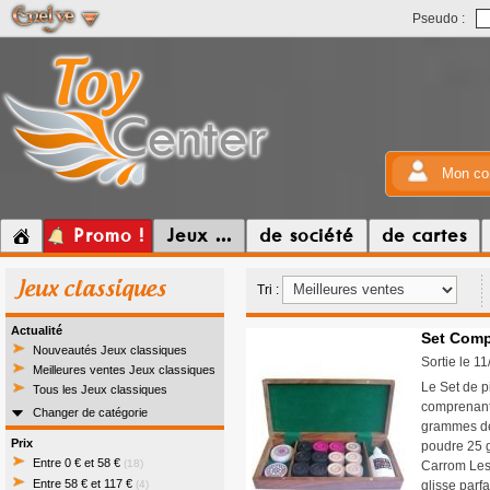
Pseudo :
Mon co
Promo !
Jeux ...
de société
de cartes
Jeux classiques
Tri :
Actualité
Set Comp
Nouveautés Jeux classiques
Sortie le 1
Meilleures ventes Jeux classiques
Le Set de p
Tous les Jeux classiques
comprenant 
Changer de catégorie
grammes de 
Prix
poudre 25 g
Entre 0 € et 58 €
(18)
Carrom Les 
Entre 58 € et 117 €
(4)
glisse parfa