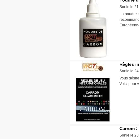
Poudre de
Sortie le 2
La poudre d
recommandée
Européenn
Règles i
Sortie le 2
Vous désire
Voici pour 
Carrom :
Sortie le 2