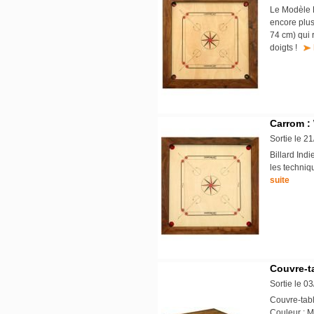
Le Modèle H
encore plus 
74 cm) qui 
doigts !
Carrom :
Sortie le 2
Billard Indi
les techniq
suite
Couvre-t
Sortie le 0
Couvre-tab
Couleur : M