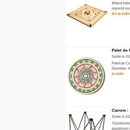
Billard Indi
reprend les
lire la suite
Palet de
Sortie le 2
Palet de Co
Diamètre: 
la suite
Carrom :
Sortie le 0
Transformez
aluminium v