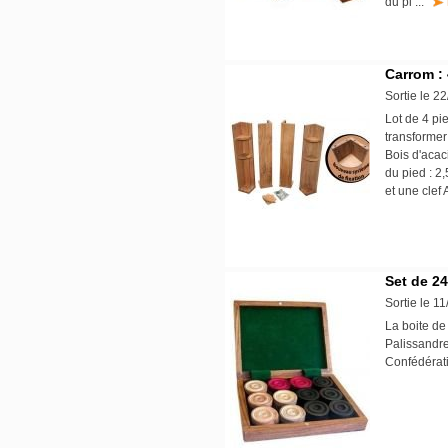
du pi ...
Carrom : 
Sortie le 2
Lot de 4 pi
transformer
Bois d'acac
du pied : 2
et une clef
Set de 24
Sortie le 1
La boite de
Palissandre
Confédéra