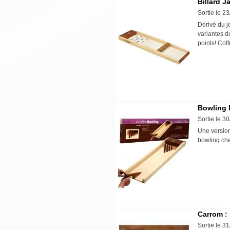
Billard 
Sortie le 2
Dérivé du j
variantes d
points! Cof
Bowling 
Sortie le 3
Une version 
bowling che
Carrom :
Sortie le 3