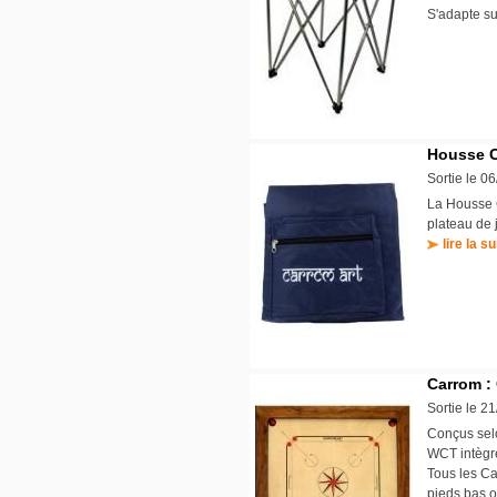
S'adapte s
Housse C
Sortie le 0
La Housse C
plateau de 
lire la su
Carrom :
Sortie le 2
Conçus selo
WCT intègre
Tous les Ca
pieds bas o