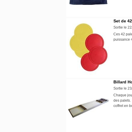
Set de 42
Sortie le 2
Ces 42 pale
puissance
Billard H
Sortie le 2
Chaque joue
des palets. 
coffret en 