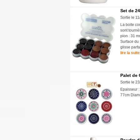
Set de 2
Sortie le 1
La boite co
sont tourné
pion : 31 m
Surface du 
glisse parf
lire la suite
Palet de
Sortie le 2
Epaisseur :
77cm Diamè