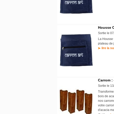
Housse C
Sortie le 0
La Housse C
plateau de 
lire la su
Carrom : 
Sortie le 1
Transformez
bois de aca
nos carroms
votre carrom
d'acacia ma