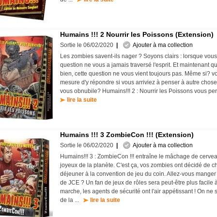
Humains !!! 2 Nourrir les Poissons (Extension)
Sortie le 06/02/2020
|
Ajouter à ma collection
Les zombies savent-ils nager ? Soyons clairs : lorsque vous 
question ne vous a jamais traversé l'esprit. Et maintenant q
bien, cette question ne vous vient toujours pas. Même si? v
mesure d'y répondre si vous arriviez à penser à autre chose 
vous obnubile? Humains!!! 2 : Nourrir les Poissons vous per
lire la suite
Humains !!! 3 ZombieCon !!! (Extension)
Sortie le 06/02/2020
|
Ajouter à ma collection
Humains!!! 3 : ZombieCon !!! entraîne le mâchage de cerveaux
joyeux de la planète. C'est ça, vos zombies ont décidé de c
déjeuner à la convention de jeu du coin. Allez-vous manger
de JCE ? Un fan de jeux de rôles sera peut-être plus facile à 
marche, les agents de sécurité ont l'air appétissant ! On ne 
de la ...
lire la suite