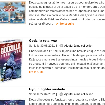
Deux campagnes aériennes majeures pour revivre les affro
bataille de Midway et de la bataille de la mer de Corail. Dan
commandez les forces américaines et japonaises dans une 
décisive. Dans la bataille de la Mer de Corail, vivez la toute
aéronavale de l'histoire. Cette extension introduit de nouve
scénarios (5 pour ...
lire la suite
Godzilla total war
Sortie le 30/08/2021
|
Ajouter à ma collection
Choisis un des 12 Kaijus, rejoins une bataille épique et pro
fort de tous les monstres ! Un terrible danger pèse sur notre 
Kaijus, ces monstres titanesques incarnant les forces indom
se dressent à nouveau pour une ultime bataille. S'assénant
force inconcevable, détruisant les immeubles aux alentours e
lire la suite
Gyojin fighter sushido
Sortie le 22/04/2022
|
Ajouter à ma collection
Deux silhouettes se font face : leurs regards se croisent. El
faire chanter leurs lames au rythme des tambours de guerr