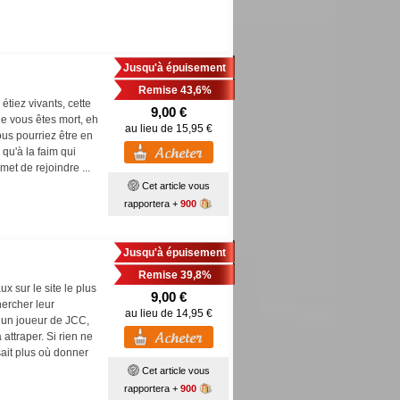
Jusqu'à épuisement
Remise 43,6%
étiez vivants, cette
9,00 €
ue vous êtes mort, eh
au lieu de 15,95 €
ous pourriez être en
qu'à la faim qui
met de rejoindre ...
Cet article vous
rapportera +
900
Jusqu'à épuisement
Remise 39,8%
 sur le site le plus
9,00 €
hercher leur
au lieu de 14,95 €
 un joueur de JCC,
attraper. Si rien ne
sait plus où donner
Cet article vous
rapportera +
900