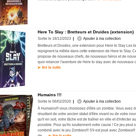
Here To Slay : Bretteurs et Druides (extension)
Sortie le 18/12/2023
|
Ajouter à ma collection
Bretteurs et Druides, une extension pour Here to Slay Les br
rejoignent la mêlée dans cette extension de Here to Slay. C
propose de nouveaux chefs, de nouveaux héros et de nouv
quoi relancer l'aventure de Here to slay avec de nouveaux 
lire la suite
Humains !!!
Sortie le 06/02/2020
|
Ajouter à ma collection
À Humains!!! vous choisissez d'être un zombie. Vous avez d
résultant de votre ancien statut d'être vivant ou de votre nou
qu'il en soit, votre tâche est de traîner en ville et d'infecter
possible. Pour qu'ils soutiennent votre cause ! Ce jeu peut 
combiné avec le jeu Zombies!!! S'il est joué avec Zombies!!!
de ...
lire la suite