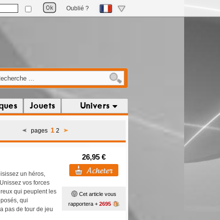
Oublié ?
iques
Jouets
Univers
1
pages
2
26,95 €
oisissez un héros,
! Unissez vos forces
reux qui peuplent les
Cet article vous
oposés, qui
rapportera +
2695
 a pas de tour de jeu