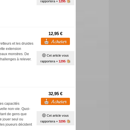
rapportera +
1295
12,95 €
etteurs et les druides
ette extension
eaux monstres. De
Cet article vous
challenges à relever.
rapportera +
1295
32,95 €
es capacités
velle non-vie. Quoi-
 autant de gens que
Cet article vous
se jouer seul ou
rapportera +
3295
 les joueurs décident