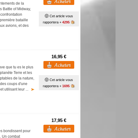
ntements de la
s Battle of Midway,
confrontation
Cet article vous
 première bataille
rapportera +
4295
aux avions, et des
16,95 €
uve que tu es le plus
planète Terre et les
ptables de la nature,
Cet article vous
 des coups d'une
rapportera +
1695
t utilisant leur ...
17,95 €
les bondissent pour
e. Un combat