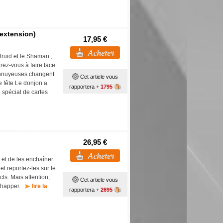
(extension)
17,95 €
Druid et le Shaman ;
ez-vous à faire face
 ennuyeuses changent
Cet article vous
e fête Le donjon a
rapportera +
1795
spécial de cartes
26,95 €
 et de les enchaîner
et reportez-les sur le
ts. Mais attention,
Cet article vous
échapper.
lire la
rapportera +
2695