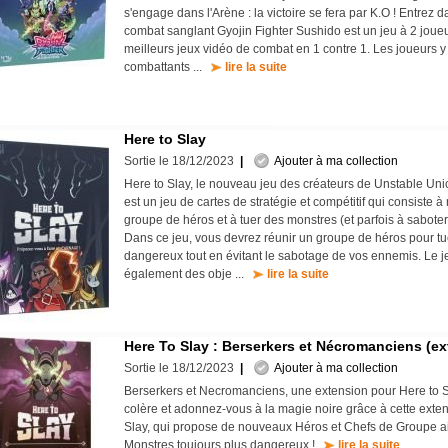
s'engage dans l'Arène : la victoire se fera par K.O ! Entrez 
combat sanglant Gyojin Fighter Sushido est un jeu à 2 joueu
meilleurs jeux vidéo de combat en 1 contre 1. Les joueurs y
combattants ...
lire la suite
Here to Slay
Sortie le 18/12/2023
|
Ajouter à ma collection
Here to Slay, le nouveau jeu des créateurs de Unstable Unic
est un jeu de cartes de stratégie et compétitif qui consiste 
groupe de héros et à tuer des monstres (et parfois à saboter
Dans ce jeu, vous devrez réunir un groupe de héros pour t
dangereux tout en évitant le sabotage de vos ennemis. Le 
également des obje ...
lire la suite
Here To Slay : Berserkers et Nécromanciens (ex
Sortie le 18/12/2023
|
Ajouter à ma collection
Berserkers et Necromanciens, une extension pour Here to S
colère et adonnez-vous à la magie noire grâce à cette exte
Slay, qui propose de nouveaux Héros et Chefs de Groupe a
Monstres toujours plus dangereux !
lire la suite