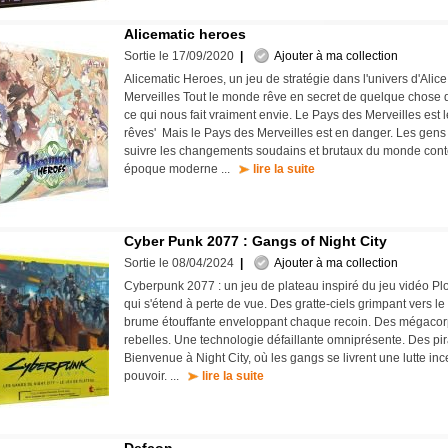
Alicematic heroes
Sortie le 17/09/2020
|
Ajouter à ma collection
Alicematic Heroes, un jeu de stratégie dans l'univers d'Alic
Merveilles Tout le monde rêve en secret de quelque chose d
ce qui nous fait vraiment envie. Le Pays des Merveilles est
rêves' Mais le Pays des Merveilles est en danger. Les gens 
suivre les changements soudains et brutaux du monde cont
époque moderne ...
lire la suite
Cyber Punk 2077 : Gangs of Night City
Sortie le 08/04/2024
|
Ajouter à ma collection
Cyberpunk 2077 : un jeu de plateau inspiré du jeu vidéo Pl
qui s'étend à perte de vue. Des gratte-ciels grimpant vers l
brume étouffante enveloppant chaque recoin. Des mégacor
rebelles. Une technologie défaillante omniprésente. Des pir
Bienvenue à Night City, où les gangs se livrent une lutte in
pouvoir. ...
lire la suite