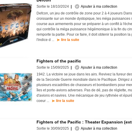
Defcon
Sortie le 18/10/2024
|
Ajouter à ma collection
Defcon, un jeu de contrôle de zone pour 2 à 4 joueurs Dans
croissante sur un monde dystopique, les méga puissances 
course aux armements pour se préparer à un conflit à l'éche
qui contrôle la méga puissance hégémonique à la fin du ci
remporte la partie. Pour ce faire, il doit obtenir la position l
l'indice d ...
lire la suite
Fighters of the pacific
Sortie le 15/09/2025
|
Ajouter à ma collection
1942. La victoire se joue dans les airs. Revivez la fureur 
de la Seconde Guerre mondiale dans le Pacifique. Dirigez 
plusieurs escadrilles de chasseurs et bombardiers pour mene
îles et porte-avions adverses. Pas de dé, pas de réglette, m
d'avions et navires. Une mécanique de jeu rythmée et épur
coeur ...
lire la suite
Fighters of the Pacific : Theater Expansion (ex
Sortie le 30/09/2025
|
Ajouter à ma collection