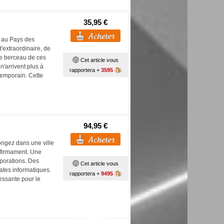
35,95 €
e au Pays des
'extraordinaire, de
 le berceau de ces
Cet article vous
n'arrivent plus à
rapportera +
3595
emporain. Cette
94,95 €
ongez dans une ville
e firmament. Une
porations. Des
Cet article vous
ates informatiques.
rapportera +
9495
cessante pour le