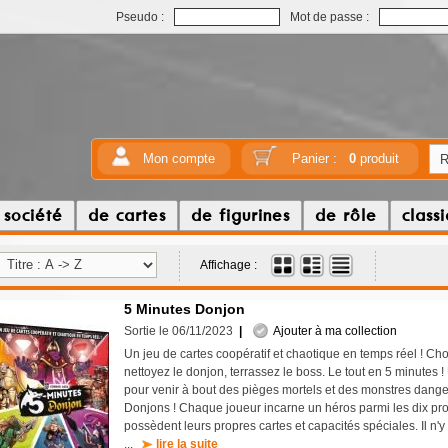
Pseudo :
Mot de passe :
Mon compte
Panier :
0
produit
 société
de cartes
de figurines
de rôle
class
Affichage :
5 Minutes Donjon
Sortie le 06/11/2023
|
Ajouter à ma collection
Un jeu de cartes coopératif et chaotique en temps réel ! Ch
nettoyez le donjon, terrassez le boss. Le tout en 5 minutes 
pour venir à bout des pièges mortels et des monstres dange
Donjons ! Chaque joueur incarne un héros parmi les dix pr
possèdent leurs propres cartes et capacités spéciales. Il n'y
...
lire la suite