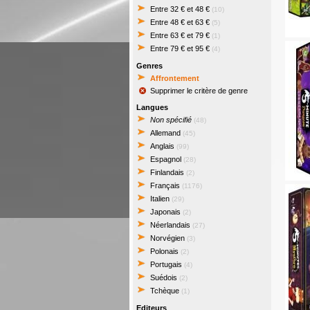
Entre 32 € et 48 €
(10)
Entre 48 € et 63 €
(5)
Entre 63 € et 79 €
(1)
Entre 79 € et 95 €
(4)
Genres
Affrontement
Supprimer le critère de genre
Langues
Non spécifié
(48)
Allemand
(45)
Anglais
(99)
Espagnol
(28)
Finlandais
(2)
Français
(1176)
Italien
(29)
Japonais
(2)
Néerlandais
(27)
Norvégien
(3)
Polonais
(2)
Portugais
(4)
Suédois
(2)
Tchèque
(1)
Editeurs