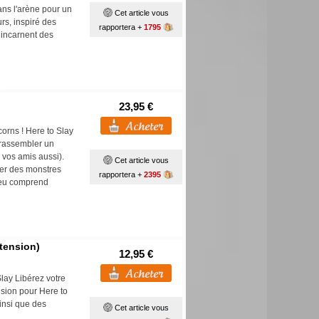
dans l'arène pour un
Cet article vous
rs, inspiré des
rapportera +
1795
 incarnent des
23,95 €
orns ! Here to Slay
à rassembler un
 vos amis aussi).
Cet article vous
uer des monstres
rapportera +
2395
jeu comprend
tension)
12,95 €
lay Libérez votre
nsion pour Here to
insi que des
Cet article vous