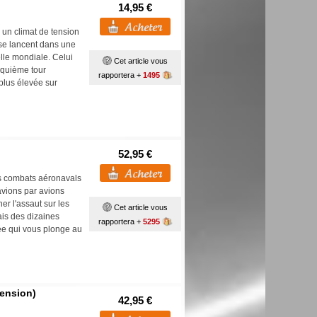
14,95 €
 un climat de tension
se lancent dans une
lle mondiale. Celui
Cet article vous
nquième tour
rapportera +
1495
a plus élevée sur
52,95 €
des combats aéronavals
avions par avions
r l'assaut sur les
Cet article vous
ais des dizaines
rapportera +
5295
ée qui vous plonge au
tension)
42,95 €