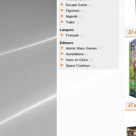
Escape Game
(1)
Figurines
(1)
Majorité
(1)
Tuiles
(1)
Langues
12 
Français
(4)
Editeurs
Atomic Mass Games
(1)
Auméditions
(1)
Hans Im Glück
(1)
Space Cowboys
(1)
17 