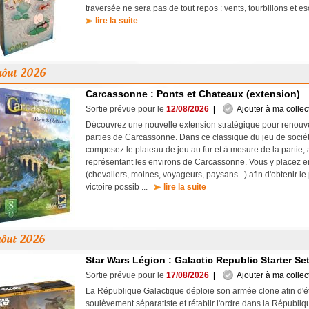
traversée ne sera pas de tout repos : vents, tourbillons et e
lire la suite
aôut 2026
Carcassonne : Ponts et Chateaux (extension)
Sortie prévue pour le
12/08/2026
|
Ajouter à ma collec
Découvrez une nouvelle extension stratégique pour renouvel
parties de Carcassonne. Dans ce classique du jeu de soci
composez le plateau de jeu au fur et à mesure de la partie, 
représentant les environs de Carcassonne. Vous y placez en
(chevaliers, moines, voyageurs, paysans...) afin d'obtenir le
victoire possib ...
lire la suite
aôut 2026
Star Wars Légion : Galactic Republic Starter Se
Sortie prévue pour le
17/08/2026
|
Ajouter à ma collec
La République Galactique déploie son armée clone afin d'ét
soulèvement séparatiste et rétablir l'ordre dans la Républiqu