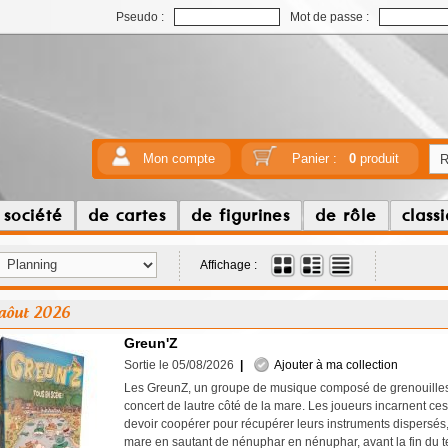
Pseudo :
Mot de passe :
Mon compte
Panier :
0
produit
 société
de cartes
de figurines
de rôle
class
Affichage :
aôut 2026
Greun'Z
Sortie le 05/08/2026
|
Ajouter à ma collection
Les GreunZ, un groupe de musique composé de grenouilles
concert de lautre côté de la mare. Les joueurs incarnent ce
devoir coopérer pour récupérer leurs instruments dispersés, 
mare en sautant de nénuphar en nénuphar, avant la fin du t