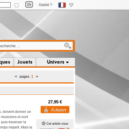
Oublié ?
iques
Jouets
Univers
1
pages
27,95 €
, doivent donner un
s musiciens et vont
puis traverser la
Cet article vous
emps imparti. Mais la