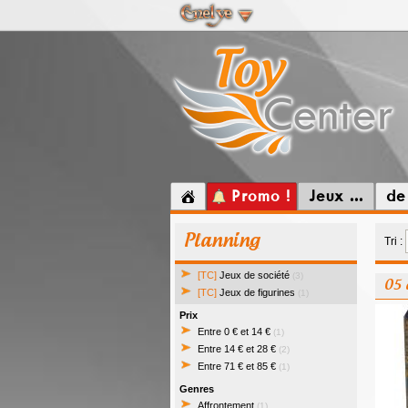
Promo !
Jeux ...
de
Planning
Tri :
[TC]
Jeux de société
(3)
05 
[TC]
Jeux de figurines
(1)
Prix
Entre 0 € et 14 €
(1)
Entre 14 € et 28 €
(2)
Entre 71 € et 85 €
(1)
Genres
Affrontement
(1)