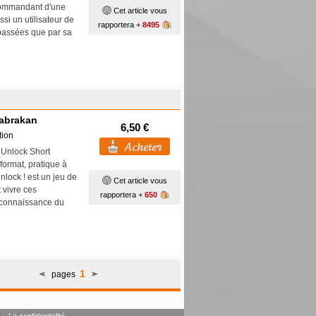
 commandant d'une
Cet article vous
ssi un utilisateur de
rapportera +
8495
rpassées que par sa
Cabrakan
6,50 €
tion
! Unlock Short
format, pratique à
Unlock ! est un jeu de
Cet article vous
 vivre ces
rapportera +
650
s connaissance du
1
pages