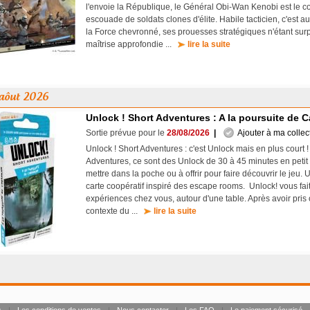
l'envoie la République, le Général Obi-Wan Kenobi est le
escouade de soldats clones d'élite. Habile tacticien, c'est au
la Force chevronné, ses prouesses stratégiques n'étant su
maîtrise approfondie ...
lire la suite
aôut 2026
Unlock ! Short Adventures : A la poursuite de 
Sortie prévue pour le
28/08/2026
|
Ajouter à ma collec
Unlock ! Short Adventures : c'est Unlock mais en plus court 
Adventures, ce sont des Unlock de 30 à 45 minutes en petit 
mettre dans la poche ou à offrir pour faire découvrir le jeu. 
carte coopératif inspiré des escape rooms. Unlock! vous fait
expériences chez vous, autour d'une table. Après avoir pri
contexte du ...
lire la suite