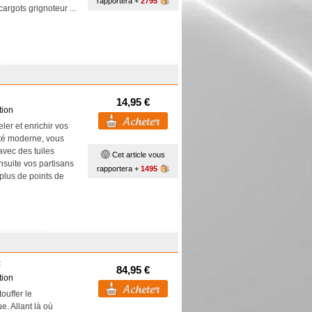
rapportera +
2795
scargots grignoteur ...
14,95 €
tion
er et enrichir vos
été moderne, vous
avec des tuiles
Cet article vous
suite vos partisans
rapportera +
1495
 plus de points de
t
84,95 €
tion
ouffer le
e. Allant là où