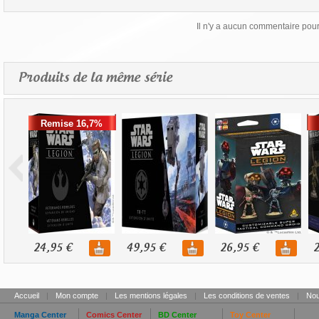
Il n'y a aucun commentaire pour 
Produits de la même série
Remise 16,7%
24,95 €
49,95 €
26,95 €
2
Accueil
|
Mon compte
|
Les mentions légales
|
Les conditions de ventes
|
Nou
Manga Center
Comics Center
BD Center
Toy Center