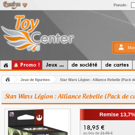
Pseudo :
Mon
Promo !
Jeux ...
de société
de cartes
Jeux de figurines
Star Wars Légion : Alliance Rebelle (Pack d
Star Wars Légion : Alliance Rebelle (Pack de c
Remise 13,7
18,95
€
au lieu de
21.95 €