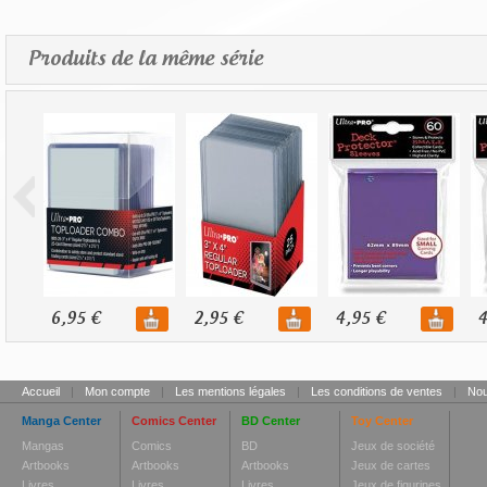
Produits de la même série
6,95 €
2,95 €
4,95 €
4
Accueil
|
Mon compte
|
Les mentions légales
|
Les conditions de ventes
|
Nou
Manga Center
Comics Center
BD Center
Toy Center
Mangas
Comics
BD
Jeux de société
Artbooks
Artbooks
Artbooks
Jeux de cartes
Livres
Livres
Livres
Jeux de figurines