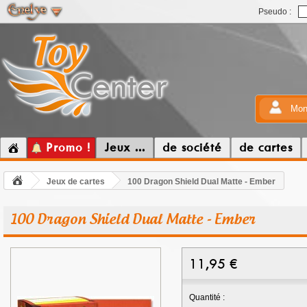
Pseudo :
Mon
Promo !
Jeux ...
de société
de cartes
Jeux de cartes
100 Dragon Shield Dual Matte - Ember
100 Dragon Shield Dual Matte - Ember
11,95
€
Quantité :