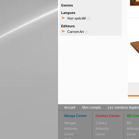
Genres
Langues
Non spécifié
(2)
Editeurs
Carrom Art
(2)
Accueil
|
Mon compte
|
Les mentions légale
Manga Center
Comics Center
BD Cen
Mangas
Comics
BD
Artbooks
Artbooks
Artbook
Livres
Livres
Livres