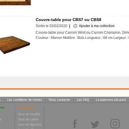
Couvre-table pour CBS7 ou CBS8
Sortie le 03/02/2020
|
Ajouter à ma collection
Couvre-table pour Carrom Winit ou Carrom Champion. Dime
Couleur : Marron Matière : Bois Longueur : 88 cm Largeur
s
|
Les conditions de ventes
|
Nous contacter
|
Les FAQ
|
Le paiement sécurisé
ter
Toy Center
Jeux de société
s
Jeux de cartes
Jeux de figurines