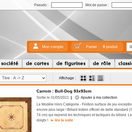
Pseudo :
Mot de passe :
Mon compte
Panier :
0
produit
 société
de cartes
de figurines
de rôle
class
Affichage :
Carrom : Bull-Dog 93x93cm
Sortie le 31/05/2021
|
Ajouter à ma collection
Le Modèle Hors Catégorie - Finition surface de jeu exceptio
encore plus large ! Billard Indien officiel de taille standard (
74 cm) qui reprend les techniques et tactiques du billard. Le
doigts !
lire la suite