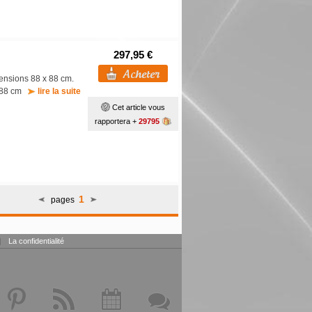
297,95 €
nsions 88 x 88 cm.
 : 88 cm
lire la suite
Cet article vous
rapportera +
29795
1
pages
|
La confidentialité