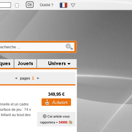
Oublié ?
iques
Jouets
Univers
1
pages
349,95 €
nnelle et un cadre
Surface de jeu : 74 x
 billard au bout des
Cet article vous
rapportera +
34995