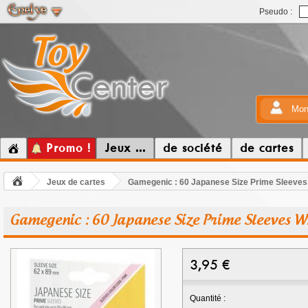
Pseudo :
Mon
Promo !
Jeux ...
de société
de cartes
Jeux de cartes
Gamegenic : 60 Japanese Size Prime Sleeves
Gamegenic : 60 Japanese Size Prime Sleeves W
3,95
€
Quantité :