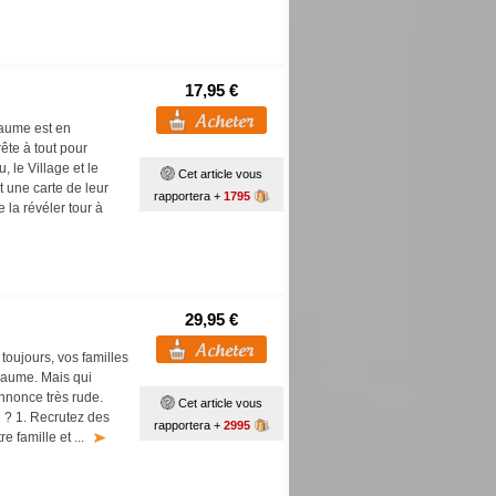
17,95 €
oyaume est en
ête à tout pour
, le Village et le
Cet article vous
 une carte de leur
rapportera +
1795
 la révéler tour à
29,95 €
toujours, vos familles
oyaume. Mais qui
nnonce très rude.
Cet article vous
e ? 1. Recrutez des
rapportera +
2995
e famille et ...