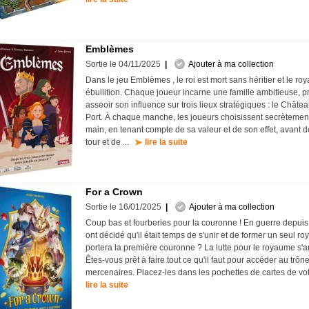
Emblèmes
Sortie le 04/11/2025
|
Ajouter à ma collection
Dans le jeu Emblèmes , le roi est mort sans héritier et le r
ébullition. Chaque joueur incarne une famille ambitieuse, pr
asseoir son influence sur trois lieux stratégiques : le Château
Port. À chaque manche, les joueurs choisissent secrètement
main, en tenant compte de sa valeur et de son effet, avant de
tour et de ...
lire la suite
For a Crown
Sortie le 16/01/2025
|
Ajouter à ma collection
Coup bas et fourberies pour la couronne ! En guerre depuis 
ont décidé qu'il était temps de s'unir et de former un seul r
portera la première couronne ? La lutte pour le royaume s'a
Êtes-vous prêt à faire tout ce qu'il faut pour accéder au trôn
mercenaires. Placez-les dans les pochettes de cartes de votr
lire la suite