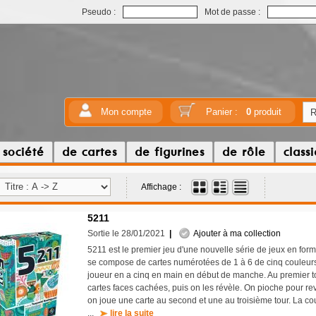
Pseudo :
Mot de passe :
Mon compte
Panier :
0
produit
 société
de cartes
de figurines
de rôle
class
Affichage :
5211
Sortie le 28/01/2021
|
Ajouter à ma collection
5211 est le premier jeu d'une nouvelle série de jeux en forma
se compose de cartes numérotées de 1 à 6 de cinq couleurs
joueur en a cinq en main en début de manche. Au premier t
cartes faces cachées, puis on les révèle. On pioche pour rev
on joue une carte au second et une au troisième tour. La coul
...
lire la suite