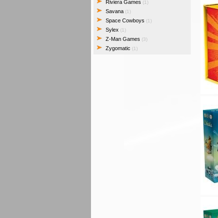
Riviera Games
(1)
Savana
(1)
Space Cowboys
(1)
Sylex
(1)
Z-Man Games
(3)
Zygomatic
(1)