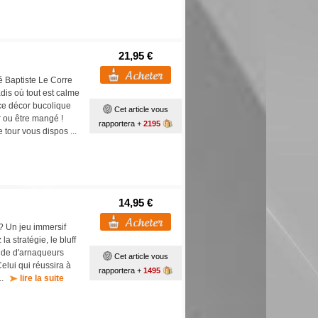
21,95 €
né Baptiste Le Corre
dis où tout est calme
 ce décor bucolique
Cet article vous
r ou être mangé !
rapportera +
2195
e tour vous dispos ...
14,95 €
 ? Un jeu immersif
la stratégie, le bluff
ande d'arnaqueurs
Cet article vous
elui qui réussira à
rapportera +
1495
...
lire la suite