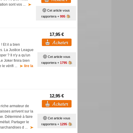
iation sont vos ...
Cet article vous
rapportera +
995
17,95 €
! Et il a bien
aos. La Justice League
per ? Il n'y a qu'un
Cet article vous
e Joker finira bien
rapportera +
1795
 le vérifi ...
lire la
12,95 €
 riche armateur de
aisses arrivent sur la
ue. Déterminé à faire
Cet article vous
méfait. Partager le
rapportera +
1295
 marchandises d ...