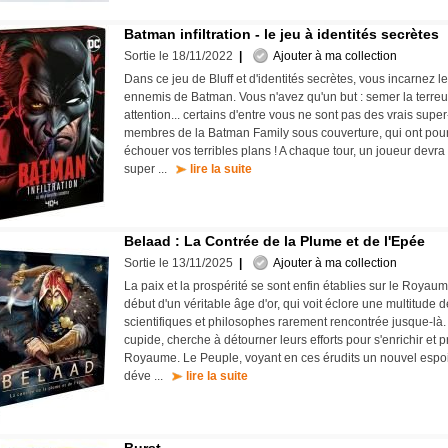
Batman infiltration - le jeu à identités secrètes
Sortie le 18/11/2022
|
Ajouter à ma collection
Dans ce jeu de Bluff et d'identités secrètes, vous incarnez l
ennemis de Batman. Vous n'avez qu'un but : semer la terreu
attention... certains d'entre vous ne sont pas des vrais super
membres de la Batman Family sous couverture, qui ont pour 
échouer vos terribles plans ! A chaque tour, un joueur devra
super ...
lire la suite
Belaad : La Contrée de la Plume et de l'Epée
Sortie le 13/11/2025
|
Ajouter à ma collection
La paix et la prospérité se sont enfin établies sur le Royaum
début d'un véritable âge d'or, qui voit éclore une multitude 
scientifiques et philosophes rarement rencontrée jusque-là. 
cupide, cherche à détourner leurs efforts pour s'enrichir et 
Royaume. Le Peuple, voyant en ces érudits un nouvel espoir, 
déve ...
lire la suite