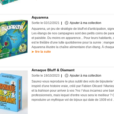
Aquarena
Sortie le 02/12/2021
|
Ajouter à ma collection
Aquarena, un jeu de stratégie de bluff et d'anticipation, sig
Les étangs de nos campagnes sont des petits coins de para
et paisible. Du moins en apparence... Pour leurs habitants,
est le théâtre d'une lutte quotidienne pour la survie : mange
Aquarena illustre la chaîne alimentaire d'un étang. À chaqu
lire la suite
Arnaque Bluff & Diamant
Sortie le 19/10/2023
|
Ajouter à ma collection
Saurez-vous reproduire le plus subtil des vols de bijouterie
inspiré d'une histoire vraie, créé par Fabien Olicard ! Maniez 
et la trahison pour arriver à vos ?ns ! Vous incarnez une b
professionnels, mais lequel d'entre vous sera le meilleur ? C
reproduire un mythique vol de bijoux qui date de 1939 et d 