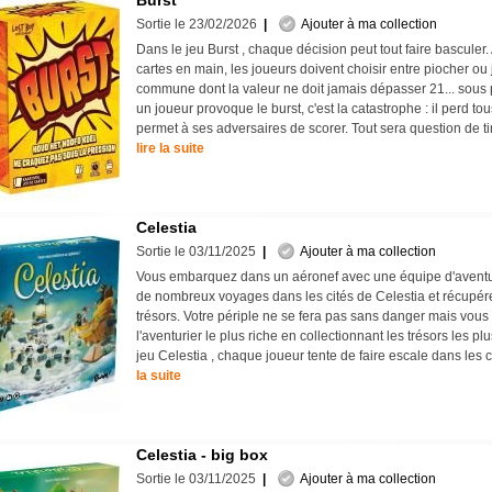
Burst
Sortie le 23/02/2026
|
Ajouter à ma collection
Dans le jeu Burst , chaque décision peut tout faire basculer
cartes en main, les joueurs doivent choisir entre piocher ou
commune dont la valeur ne doit jamais dépasser 21... sous p
un joueur provoque le burst, c'est la catastrophe : il perd tou
permet à ses adversaires de scorer. Tout sera question de ti
lire la suite
Celestia
Sortie le 03/11/2025
|
Ajouter à ma collection
Vous embarquez dans un aéronef avec une équipe d'aventur
de nombreux voyages dans les cités de Celestia et récupére
trésors. Votre périple ne se fera pas sans danger mais vous
l'aventurier le plus riche en collectionnant les trésors les pl
jeu Celestia , chaque joueur tente de faire escale dans les c
la suite
Celestia - big box
Sortie le 03/11/2025
|
Ajouter à ma collection