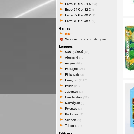
Entre 16 € et 24 €
(24)
Entre 24 € et 32 €
(5)
Entre 32 € et 40 €
(2)
Entre 40 € et 48 €
(2)
Genres
Bluff
Supprimer le critère de genre
Langues
Non spécifié
(48)
Allemand
(45)
Anglais
(99)
Espagnol
(28)
Finlandais
(2)
Français
(1176)
Italien
(29)
Japonais
(2)
Néerlandais
(27)
Norvégien
(3)
Polonais
(2)
Portugais
(4)
Suédois
(2)
Tchèque
(1)
Editeurs