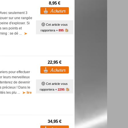
8,95 €
. Avec seulement 3
 jouer sur une rangée
eine d'exploser. Si
Cet article vous
s ses points et
rapportera +
895
ming : se dé ...
22,95 €
iers pour effectuer
r leurs merveilleux
 tenterez de devenir
Cet article vous
us précieux ! Dans le
rapportera +
2295
ités les plu ...
lire
34,95 €