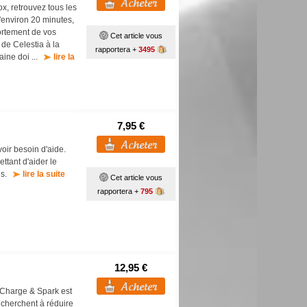
ox, retrouvez tous les
'environ 20 minutes,
portement de vos
Cet article vous
 de Celestia à la
rapportera +
3495
aine doi ...
lire la
7,95 €
oir besoin d'aide.
ttant d'aider le
ous.
lire la suite
Cet article vous
rapportera +
795
12,95 €
 Charge & Spark est
 cherchent à réduire