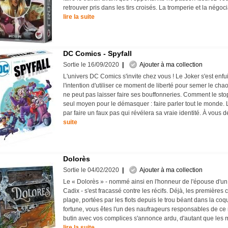
retrouver pris dans les tirs croisés. La tromperie et la négoc
lire la suite
DC Comics - Spyfall
Sortie le 16/09/2020
|
Ajouter à ma collection
L'univers DC Comics s'invite chez vous ! Le Joker s'est enfui 
l'intention d'utiliser ce moment de liberté pour semer le ch
ne peut pas laisser faire ses bouffonneries. Comment le stop
seul moyen pour le démasquer : faire parler tout le monde. L
par faire un faux pas qui révélera sa vraie identité. À vous de
suite
Dolorès
Sortie le 04/02/2020
|
Ajouter à ma collection
Le « Dolorès » - nommé ainsi en l'honneur de l'épouse d'un
Cadix - s'est fracassé contre les récifs. Déjà, les premières c
plage, portées par les flots depuis le trou béant dans la coq
fortune, vous êtes l'un des naufrageurs responsables de ce 
butin avec vos complices s'annonce ardu, d'autant que les
lire la suite