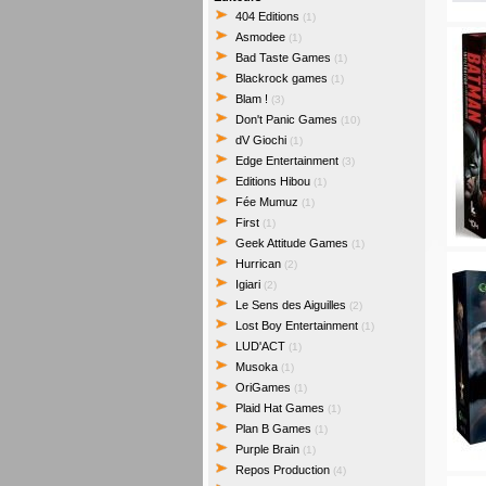
404 Editions
(1)
Asmodee
(1)
Bad Taste Games
(1)
Blackrock games
(1)
Blam !
(3)
Don't Panic Games
(10)
dV Giochi
(1)
Edge Entertainment
(3)
Editions Hibou
(1)
Fée Mumuz
(1)
First
(1)
Geek Attitude Games
(1)
Hurrican
(2)
Igiari
(2)
Le Sens des Aiguilles
(2)
Lost Boy Entertainment
(1)
LUD'ACT
(1)
Musoka
(1)
OriGames
(1)
Plaid Hat Games
(1)
Plan B Games
(1)
Purple Brain
(1)
Repos Production
(4)