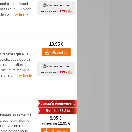
emier, en utilisant
Cet article vous
ns ce jeu ! Il s'agit
rapportera +
1295
 la co ...
lire la
13,95 €
 facettes qui allie
société, vous devrez
euse des cités. Il
Cet article vous
 meilleure tactique.
rapportera +
1395
re une g ...
lire la
Jusqu'à épuisement
Remise 23,2%
travers un secteur à
9,95 €
rez seul étant donné
au lieu de 12,95 €
s devez entrer et
ous de ne pas vous