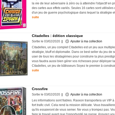
la vie de leur adversaire à zéro ou à atteindre l'objectif en pr
des cartes aux effets variés. Seules 16 cartes sont utilisées da
d'un jeu de guerre psychologique dans lequel la stratégie et
suite
Citadelles : édition classique
Sortie le 03/02/2020
|
Ajouter à ma collection
Citadelles, un jeu complet Citadelles est un jeu aux multiples
stratégie, bluff et diplomatie. Dans ce best seller du jeu de 
user de tous les stratagèmes pour construire la plus prestigi
vous faudra aussi bien gérer vos richesses pour déployer la
Citadelles, un jeu de bâtisseurs Soyez le premier à construi
suite
Crossfire
Sortie le 03/02/2020
|
Ajouter à ma collection
Les informations sont fiables. Raxxon transportera un VIP à 
fort trafic civil. Cela rend la mission délicate. Vous travaille
qu'ils essaieront de vous semer. Ne vous y trompez pas. Vou
faire le travail avant que l'opportunité ne passe. Assurez-v