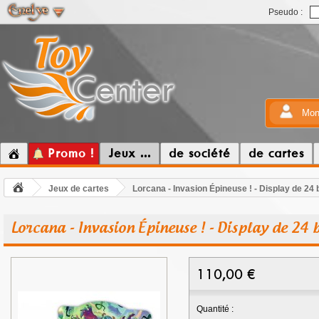
Pseudo :
Mon
Promo !
Jeux ...
de société
de cartes
Jeux de cartes
Lorcana - Invasion Épineuse ! - Display de 24
Lorcana - Invasion Épineuse ! - Display de 24 
110,00
€
Quantité :