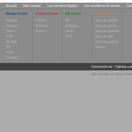
Accueil
|
Mon compte
|
Les mentions légales
|
Les conditions de ventes
|
Nou
Manga Center
Comics Center
BD Center
Toy Center
Mangas
Comics
BD
Jeux de société
Artbooks
Artbooks
Artbooks
Jeux de cartes
Livres
Livres
Livres
Jeux de figurines
DVD
DVD
Jeux de rôle
Blu-Ray
Jeux classiques
CD
Jouets
Tshirt
Goodies
Geneworld.net
-
Fighting ca
Site membre du réseau
Enel