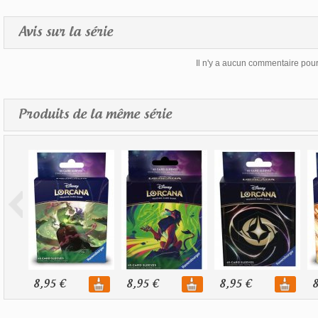
Avis sur la série
Il n'y a aucun commentaire pour 
Produits de la même série
8,95 €
8,95 €
8,95 €
8