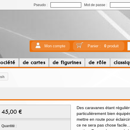
Pseudo :
Mot de passe :
Mon compte
Panier :
0
produit
société
de cartes
de figurines
de rôle
classi
ush
Des caravanes étant réguliè
45,00
€
particulièrement bien équipé
mettre en route pour éclairci
ce ne sera pas chose facile.
Quantité :