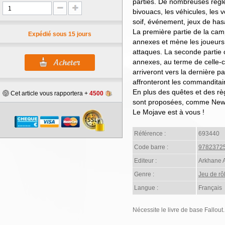
parties. De nombreuses règle
bivouacs, les véhicules, les
soif, événement, jeux de hasa
La première partie de la cam
Expédié sous 15 jours
annexes et mène les joueurs
attaques. La seconde partie
annexes, au terme de celle-ci
arriveront vers la dernière pa
affronteront les commanditai
En plus des quêtes et des rè
Cet article vous rapportera +
4500
sont proposées, comme New R
Le Mojave est à vous !
Référence :
693440
Code barre :
9782372
Editeur :
Arkhane 
Genre :
Jeu de rô
Langue :
Français
Nécessite le livre de base Fallout.