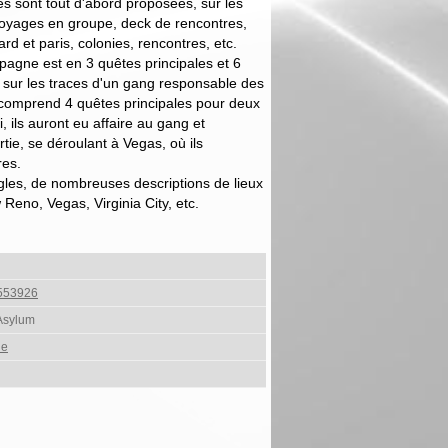
s sont tout d'abord proposées, sur les
 voyages en groupe, deck de rencontres,
rd et paris, colonies, rencontres, etc.
pagne est en 3 quêtes principales et 6
 sur les traces d'un gang responsable des
 comprend 4 quêtes principales pour deux
, ils auront eu affaire au gang et
rtie, se déroulant à Vegas, où ils
res.
gles, de nombreuses descriptions de lieux
eno, Vegas, Virginia City, etc.
553926
Asylum
le