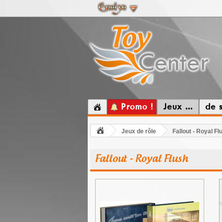
Promo !
Jeux ...
de 
Jeux de rôle
Fallout - Royal Fl
Fallout - Royal Flush