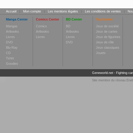
Accueil
|
Mon compte
|
Les mentions légales
|
Les conditions de ventes
|
Nou
Manga Center
Comics Center
BD Center
Toy Center
Mangas
Comics
BD
Jeux de société
Artbooks
Artbooks
Artbooks
Jeux de cartes
Livres
Livres
Livres
Jeux de figurines
DVD
DVD
Jeux de rôle
Blu-Ray
Jeux classiques
CD
Jouets
Tshirt
Goodies
Geneworld.net
-
Fighting ca
Site membre du réseau
Enel