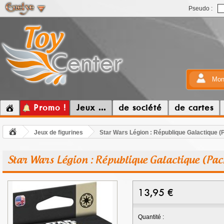
Pseudo :
Mon
Promo !
Jeux ...
de société
de cartes
Jeux de figurines
Star Wars Légion : République Galactique
Star Wars Légion : République Galactique (P
13,95
€
Quantité :