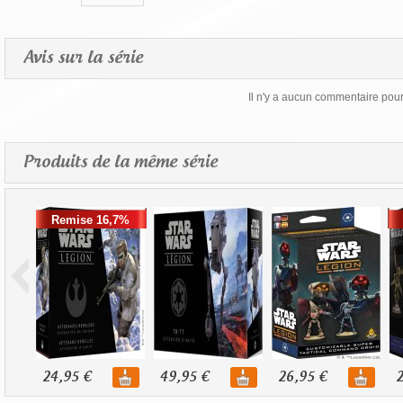
Avis sur la série
Il n'y a aucun commentaire pour 
Produits de la même série
Remise 16,7%
24,95 €
49,95 €
26,95 €
2