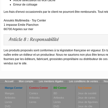
Article défectueux ou vice caché
Erreur de colisage
Les frais d'envoi occasionnés par le client ne pourront être remboursés. Tout reto
Anoukis Multimedia - Toy Center
1 impasse Emile Planchon
66700 Argeles sur mer
Article 8 : Responsabilité
Les produits proposés sont conformes à la législation française en vigueur. En 
naître entre un éditeur et un producteur. Nous ne saurions non plus être tenus re
fournies par les éditeurs, fabricant, grossistes propriétaire ou distributeur de c
vendus sur le site.
Accueil
|
Mon compte
|
Les mentions légales
|
Les conditions de ventes
|
Nou
Manga Center
Comics Center
BD Center
Toy Center
Mangas
Comics
BD
Jeux de société
Artbooks
Artbooks
Artbooks
Jeux de cartes
Livres
Livres
Livres
Jeux de figurines
DVD
DVD
Jeux de rôle