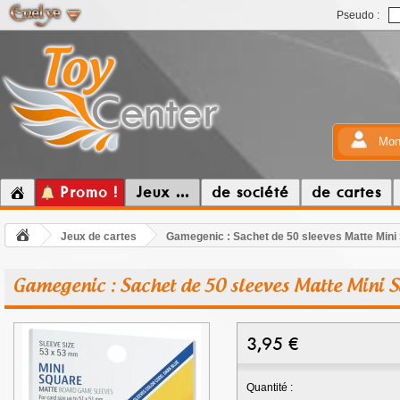
Pseudo :
Mon
Promo !
Jeux ...
de société
de cartes
Jeux de cartes
Gamegenic : Sachet de 50 sleeves Matte Mini
Gamegenic : Sachet de 50 sleeves Matte Mini 
3,95
€
Quantité :