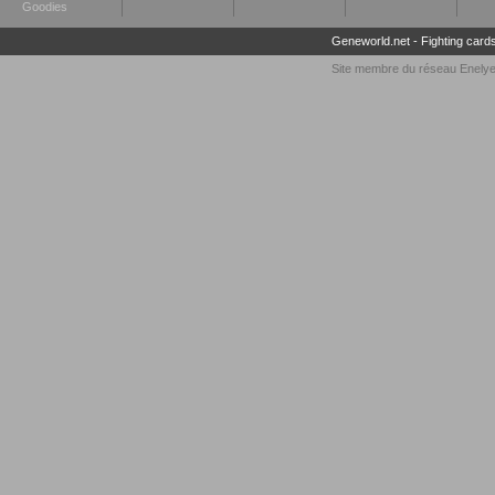
Goodies
Geneworld.net
-
Fighting card
Site membre du réseau
Enely