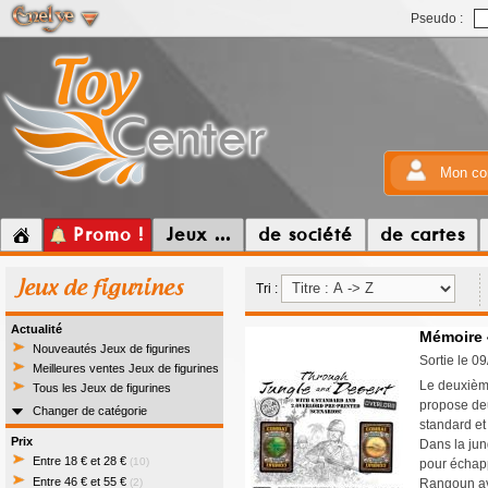
Pseudo :
Mon co
Promo !
Jeux ...
de société
de cartes
Jeux de figurines
Tri :
Actualité
Mémoire 4
Nouveautés Jeux de figurines
Sortie le 0
Meilleures ventes Jeux de figurines
Le deuxièm
Tous les Jeux de figurines
propose de
Changer de catégorie
standard et
Prix
Dans la jun
Entre 18 € et 28 €
(10)
pour échapp
Entre 46 € et 55 €
(2)
Rangoun av