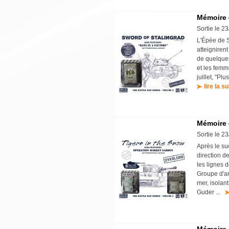
Mémoire 4
Sortie le 2
L'Épée de S
atteigniren
de quelques
et les femm
juillet, "Pl
lire la su
Mémoire 
Sortie le 2
Après le su
direction d
les lignes 
Groupe d'ar
mer, isolan
Guder ...