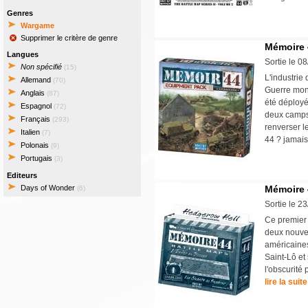
Genres
Wargame
Supprimer le critère de genre
Mémoire 
Langues
Sortie le 0
Non spécifié
(15)
L'industri
Allemand
(70)
Guerre mond
Anglais
(87)
été déployé
Espagnol
(72)
deux camps,
Français
(293)
renverser l
Italien
(7)
44 ? jamais
Polonais
(9)
Portugais
(3)
Editeurs
Days of Wonder
Mémoire 
(6)
Sortie le 2
Ce premier
deux nouvel
américaines
Saint-Lô et
l'obscurité 
lire la suite