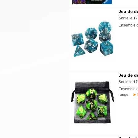
Jeu de dé
Sortie le 1
Ensemble d
Jeu de dé
Sortie le 1
Ensemble de
ranger.