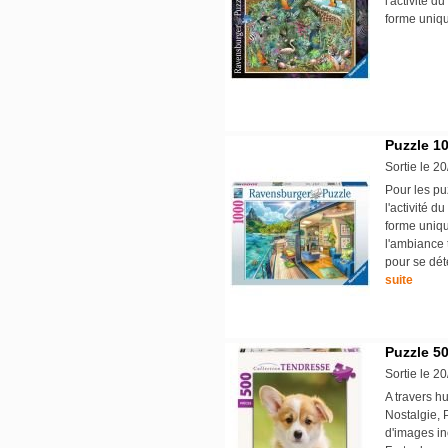
l'activité d
forme uniqu
Puzzle 10
Sortie le 2
Pour les pu
l'activité d
forme uniqu
l'ambiance 
pour se dét
suite
Puzzle 50
Sortie le 2
A travers hu
Nostalgie, 
d'images in