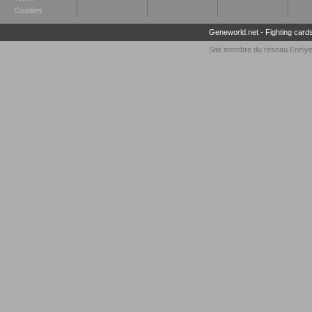
Goodies
Geneworld.net
-
Fighting card
Site membre du réseau
Enely