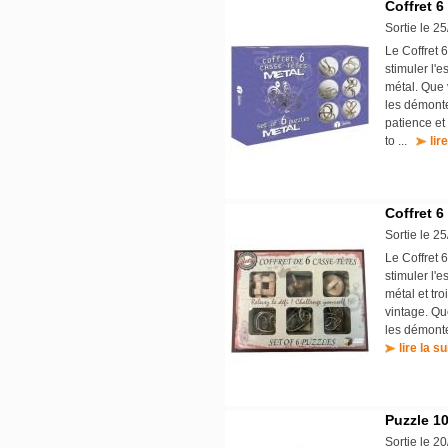
Coffret 6
Sortie le 2
Le Coffret 
stimuler l'e
métal. Que 
les démonte
patience et
to ...
lir
Coffret 6
Sortie le 2
Le Coffret 
stimuler l'e
métal et tr
vintage. Qu
les démonte
lire la su
Puzzle 10
Sortie le 2