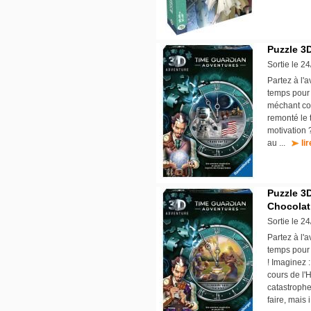
Puzzle 3
Sortie le 2
Partez à l'
temps pour 
méchant com
remonté le 
motivation 
au ...
li
Puzzle 3
Chocolat
Sortie le 2
Partez à l'
temps pour 
! Imaginez 
cours de l'
catastrophe
faire, mais 