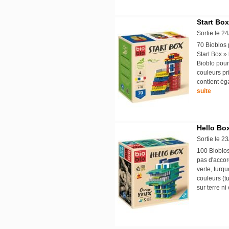
Start Box
Sortie le 2
70 Bioblos
Start Box » 
Bioblo pour
couleurs pr
contient ég
suite
Hello Bo
Sortie le 2
100 Bioblos
pas d'accord
verte, turq
couleurs (t
sur terre n