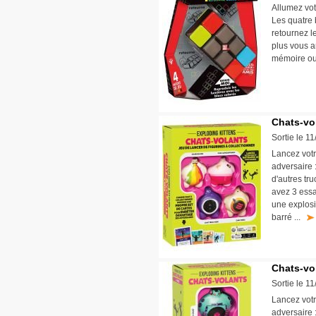
Allumez vot
Les quatre 
retournez l
plus vous a
mémoire o
Chats-vol
Sortie le 1
Lancez votr
adversaire 
d'autres tru
avez 3 essa
une explosi
barré ...
Chats-vo
Sortie le 1
Lancez votr
adversaire 