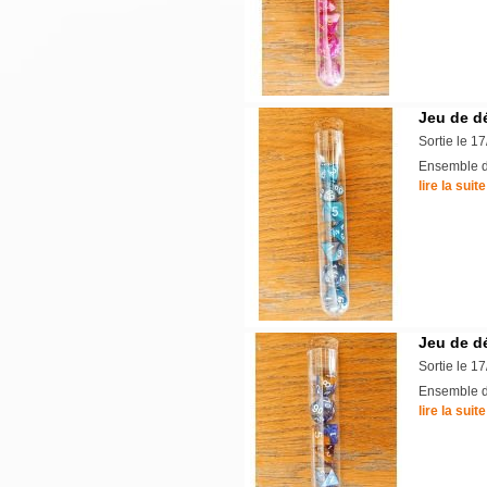
Jeu de d
Sortie le 1
Ensemble de
lire la suite
Jeu de d
Sortie le 1
Ensemble de
lire la suite