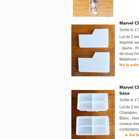
Marvel Ch
Sortie le 1
Lot de 2 in
Imprimé sur
- Jaune - R
de nous l'i
téléphone. 
lire la suite
Marvel C
base
Sortie le 1
Lot de 2 bo
Champion. I
Blanc - Noi
couleur mer
contactant 
...
lire l