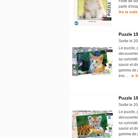
Forte de so
partir d'ima
lire la suite
Puzzle 15
Sortie le 2
Le puzzle, 
découvertes
sa curiosit
savoir et d
gamme de p
évo ...
l
Puzzle 15
Sortie le 2
Le puzzle, 
découvertes
sa curiosit
savoir et d
gamme de p