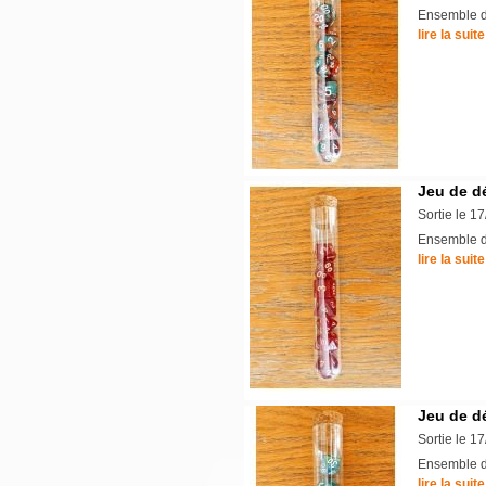
Ensemble de
lire la suite
Jeu de d
Sortie le 1
Ensemble de
lire la suite
Jeu de dé
Sortie le 1
Ensemble de
lire la suite