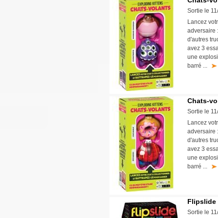
Chats-vo
Sortie le 1
Lancez votr
adversaire 
d'autres tru
avez 3 essa
une explosi
barré ...
Chats-vo
Sortie le 1
Lancez votr
adversaire 
d'autres tru
avez 3 essa
une explosi
barré ...
Flipslide
Sortie le 1