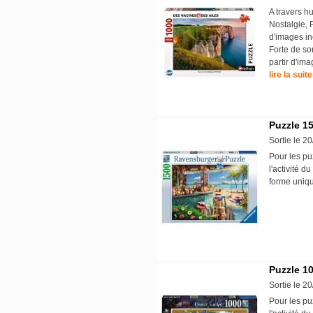
A travers hu
Nostalgie, 
d'images in
Forte de so
partir d'ima
lire la suite
Puzzle 15
Sortie le 2
Pour les pu
l'activité d
forme uniqu
Puzzle 1
Sortie le 2
Pour les pu