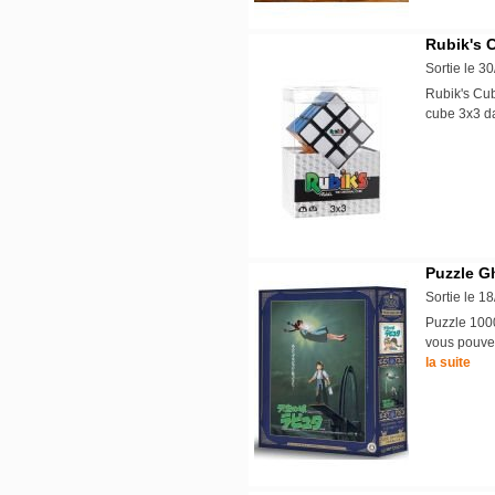
Rubik's 
Sortie le 3
Rubik's Cub
cube 3x3 d
Puzzle Gh
Sortie le 1
Puzzle 1000
vous pouvez
la suite