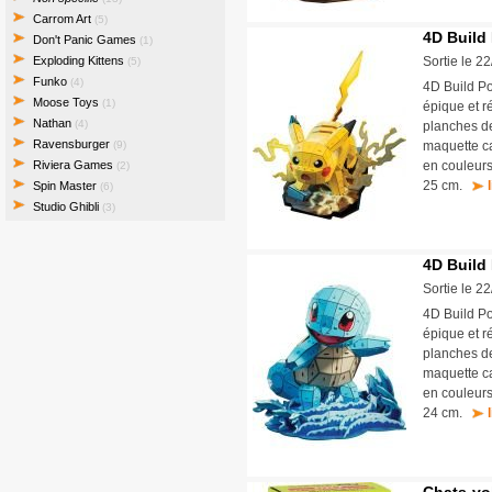
Carrom Art
(5)
4D Build
Don't Panic Games
(1)
Exploding Kittens
Sortie le 2
(5)
Funko
(4)
4D Build P
Moose Toys
(1)
épique et r
Nathan
(4)
planches de
Ravensburger
(9)
maquette ca
Riviera Games
en couleur
(2)
25 cm.
Spin Master
(6)
Studio Ghibli
(3)
4D Build
Sortie le 2
4D Build P
épique et r
planches de
maquette ca
en couleur
24 cm.