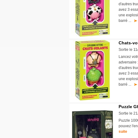
d'autres tru
avez 3 essa
une explosi
barré ...
Chats-vo
Sortie le 1
Lancez votr
adversaire 
d'autres tru
avez 3 essa
une explosi
barré ...
Puzzle Gh
Sortie le 2
Puzzle 1000
pouvez l'en
suite