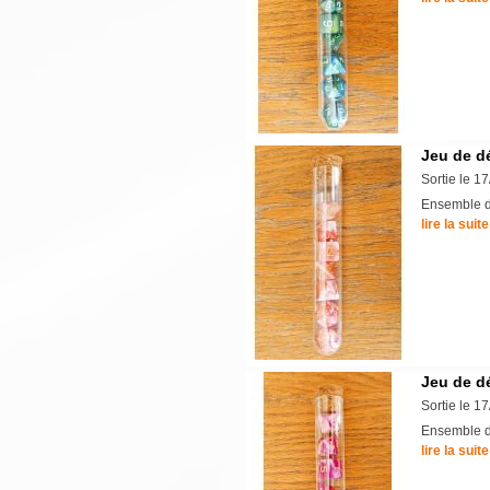
Jeu de d
Sortie le 1
Ensemble de
lire la suite
Jeu de d
Sortie le 1
Ensemble de
lire la suite