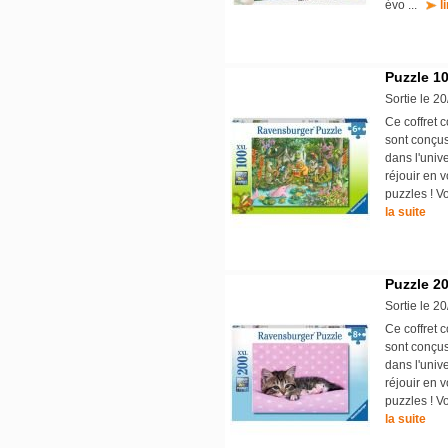
évo ...
l
Puzzle 1
Sortie le 2
Ce coffret 
sont conçus
dans l'univ
réjouir en 
puzzles ! V
la suite
Puzzle 20
Sortie le 2
Ce coffret 
sont conçus
dans l'univ
réjouir en 
puzzles ! V
la suite