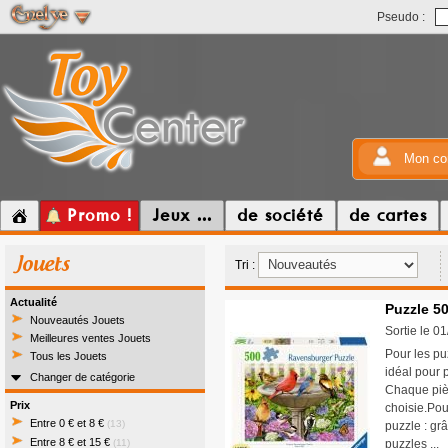
Pseudo :
Mon co
Promo !
Jeux ...
de société
de cartes
Jouets
Tri :
Actualité
Puzzle 50
Nouveautés Jouets
Sortie le 0
Meilleures ventes Jouets
Pour les pu
Tous les Jouets
idéal pour p
Changer de catégorie
Chaque pièc
Prix
choisie.Pou
Entre 0 € et 8 €
(13)
puzzle : gr
Entre 8 € et 15 €
(11)
puzzles ...