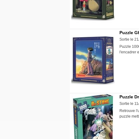
Puzzle Gh
Sortie le 2
Puzzle 1000
l'encadrer 
Puzzle Dr
Sortie le 1
Retrouve l'
puzzle met