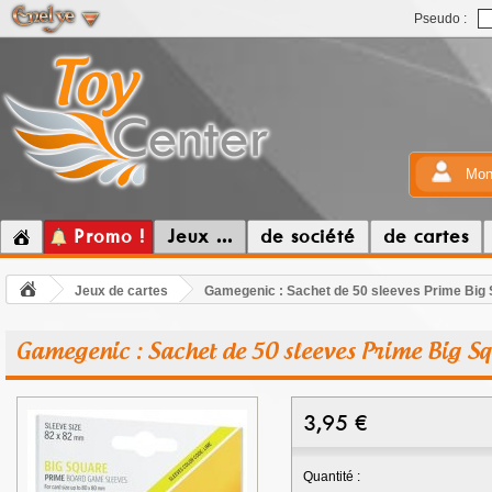
Pseudo :
Mon
Promo !
Jeux ...
de société
de cartes
Jeux de cartes
Gamegenic : Sachet de 50 sleeves Prime Big 
Gamegenic : Sachet de 50 sleeves Prime Big S
3,95
€
Quantité :