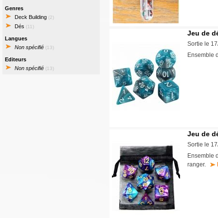
Genres
Deck Building
(2)
Dés
(11)
Jeu de dé
Langues
Sortie le 1
Non spécifié
(13)
Ensemble d
Editeurs
Non spécifié
(13)
Jeu de dé
Sortie le 1
Ensemble de
ranger.