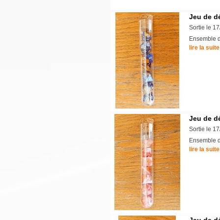
Jeu de d
Sortie le 1
Ensemble de
lire la suite
Jeu de d
Sortie le 1
Ensemble de
lire la suite