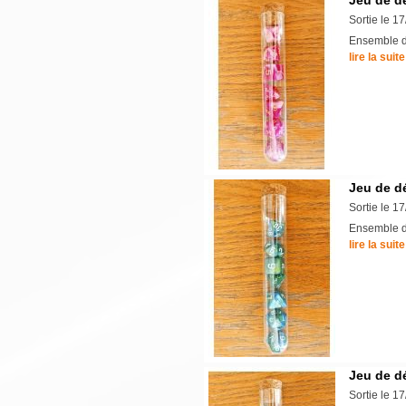
Jeu de d
Sortie le 1
Ensemble de
lire la suite
Jeu de dé
Sortie le 1
Ensemble de
lire la suite
Jeu de d
Sortie le 1