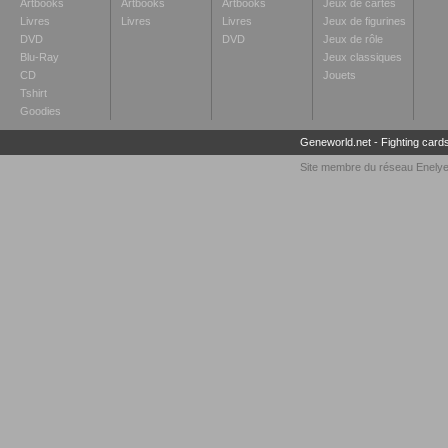
Artbooks
Artbooks
Artbooks
Jeux de cartes
Livres
Livres
Livres
Jeux de figurines
DVD
DVD
Jeux de rôle
Blu-Ray
Jeux classiques
CD
Jouets
Tshirt
Goodies
Geneworld.net
-
Fighting card
Site membre du réseau
Enely