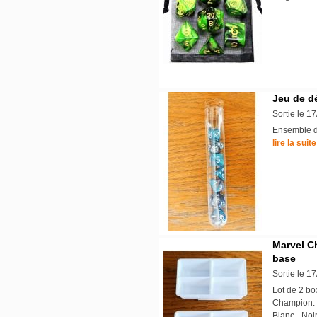
Jeu de d
Sortie le 1
Ensemble de
lire la suite
Marvel C
base
Sortie le 1
Lot de 2 bo
Champion. I
Blanc - Noi