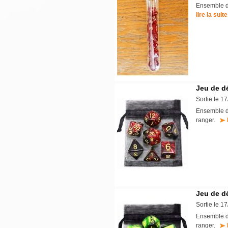
Ensemble de
lire la suite
Jeu de d
Sortie le 1
Ensemble de
ranger.
Jeu de dé
Sortie le 1
Ensemble de
ranger.