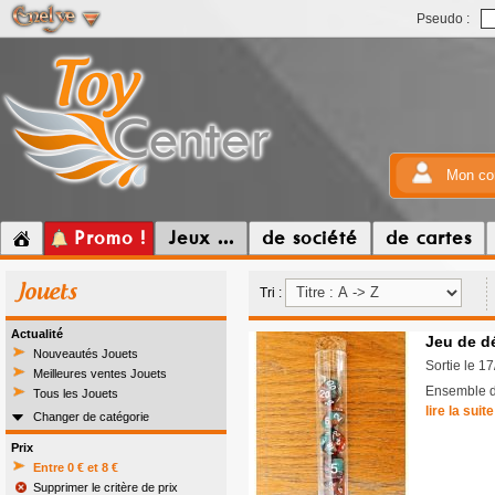
Pseudo :
Mon co
Promo !
Jeux ...
de société
de cartes
Jouets
Tri :
Actualité
Jeu de d
Nouveautés Jouets
Sortie le 1
Meilleures ventes Jouets
Ensemble de
Tous les Jouets
lire la suite
Changer de catégorie
Prix
Entre 0 € et 8 €
Supprimer le critère de prix