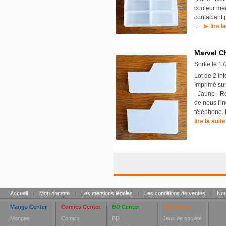
couleur mer
contactant 
...
lire l
Marvel Ch
Sortie le 1
Lot de 2 in
Imprimé sur
- Jaune - R
de nous l'i
téléphone. 
lire la suite
Accueil
|
Mon compte
|
Les mentions légales
|
Les conditions de ventes
|
Nou
Manga Center
Comics Center
BD Center
Toy Center
Mangas
Comics
BD
Jeux de société