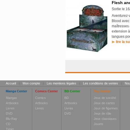
Flesh and
Sortie le 1
Aventurez-v
Blood avec 
maîtresses
extension à
langues pou
lire la su
Accueil
|
Mon compte
|
Les mentions légales
|
Les conditions de ventes
|
Nou
Manga Center
Comics Center
BD Center
Toy Center
Mangas
Comics
BD
Jeux de société
Artbooks
Artbooks
Artbooks
Jeux de cartes
Livres
Livres
Livres
Jeux de figurines
DVD
DVD
Jeux de rôle
Blu-Ray
Jeux classiques
CD
Jouets
Tshirt