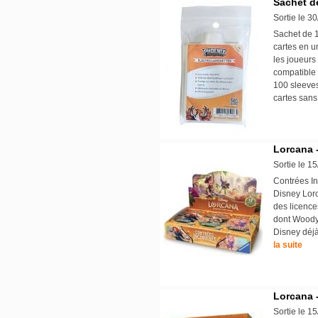
Sachet d
Sortie le 3
Sachet de 1
cartes en u
les joueurs
compatible 
100 sleeves 
cartes sans
Lorcana 
Sortie le 1
Contrées In
Disney Lorca
des licences
dont Woody 
Disney déjà
la suite
Lorcana 
Sortie le 1