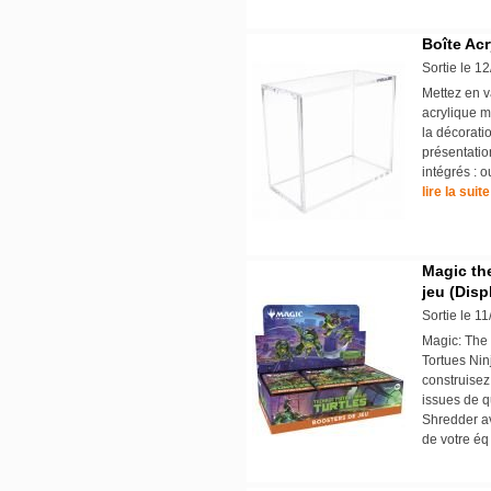
Boîte Ac
Sortie le 1
Mettez en v
acrylique m
la décoratio
présentatio
intégrés : 
lire la suite
Magic the
jeu (Disp
Sortie le 1
Magic: The 
Tortues Ninj
construisez
issues de q
Shredder av
de votre éq