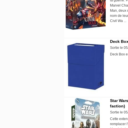
la guerre. 
Marvel Cham
Man, deux d
nom de leur
Civil Wa ..
Deck Box 
Sortie le 0
Deck Box en
Star War
faction)
Sortie le 0
Cette exte
remplacer l