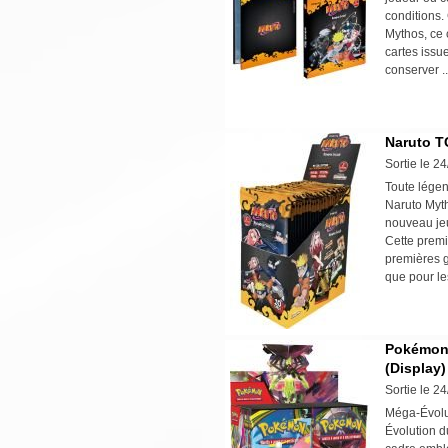
conditions
Mythos, ce 
cartes issu
conserver 
Naruto TC
Sortie le 2
Toute lége
Naruto Myth
nouveau jeu
Cette premiè
premières 
que pour le
Pokémon 
(Display)
Sortie le 2
Méga-Évolut
Évolution d