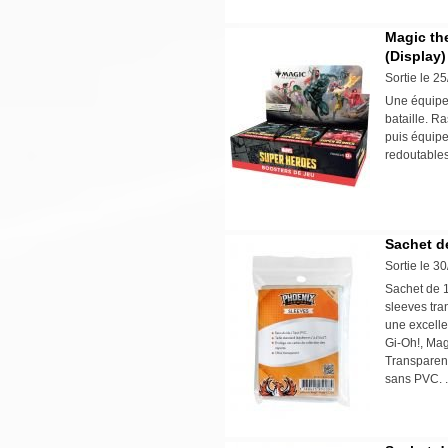
Magic the
(Display)
Sortie le 2
Une équipe
bataille. R
puis équipe
redoutable
Sachet d
Sortie le 3
Sachet de 1
sleeves tra
une excelle
Gi-Oh!, Mag
Transparenc
sans PVC. 