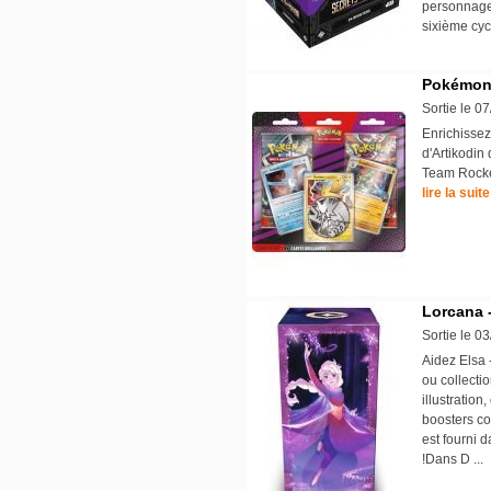
personnage
sixième cyc
Pokémon 
Sortie le 0
Enrichissez
d'Artikodin
Team Rocke
lire la suite
Lorcana -
Sortie le 0
Aidez Elsa 
ou collecti
illustration
boosters co
est fourni 
!Dans D ..