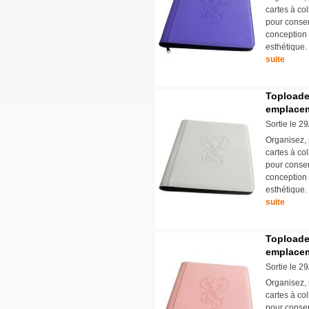
cartes à col
pour conser
conception s
esthétique.
suite
Toploade
emplacem
Sortie le 2
Organisez, 
cartes à col
pour conser
conception s
esthétique.
suite
Toploade
emplacem
Sortie le 2
Organisez, 
cartes à col
pour conser