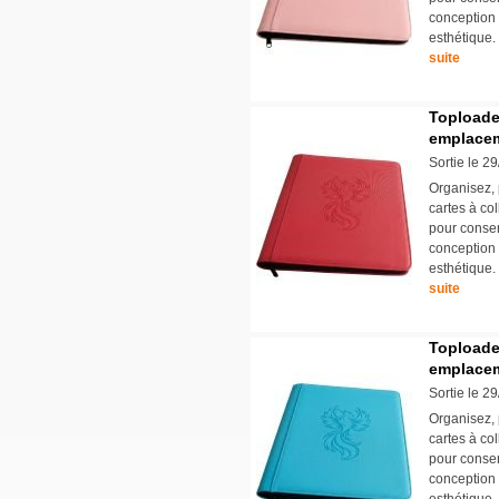
conception s
esthétique.
suite
Toploade
emplacem
Sortie le 2
Organisez, 
cartes à col
pour conser
conception s
esthétique.
suite
Toploade
emplacem
Sortie le 2
Organisez, 
cartes à col
pour conser
conception s