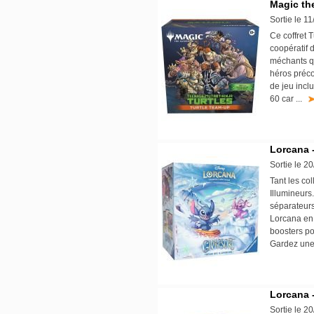
Magic th
Sortie le 1
Ce coffret 
coopératif 
méchants qu
héros préco
de jeu incl
60 car ...
Lorcana -
Sortie le 2
Tant les co
Illumineurs
séparateurs
Lorcana en 
boosters po
Gardez une 
Lorcana -
Sortie le 2