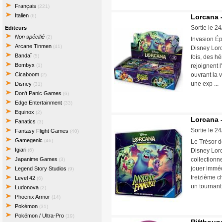
Français
(221)
Italien
(6)
Lorcana -
Sortie le 2
Editeurs
Non spécifié
(2)
Invasion Ép
Arcane Tinmen
(41)
Disney Lorc
Bandaï
(5)
fois, des h
Bombyx
(1)
rejoignent 
Cicaboom
ouvrant la 
(2)
une exp ..
Disney
(31)
Don't Panic Games
(6)
Edge Entertainment
(33)
Equinox
(2)
Lorcana -
Fanatics
(3)
Sortie le 2
Fantasy Flight Games
(40)
Gamegenic
(46)
Le Trésor d
Igiari
(6)
Disney Lorc
Japanime Games
collectionne
(3)
jouer imméd
Legend Story Studios
(9)
treizième c
Level 42
(6)
un tournant
Ludonova
(2)
Phoenix Armor
(14)
Pokémon
(31)
Pokémon / Ultra-Pro
(19)