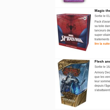
Magic the
Sortie le 0
Pack d'avan
sa toile da
lanceurs de 
super-vilai
traitements
lire la suite
Flesh and
Sortie le 1
Armory Deck 
que les vent
leur sommei
depuis l'âge
s'abattaient