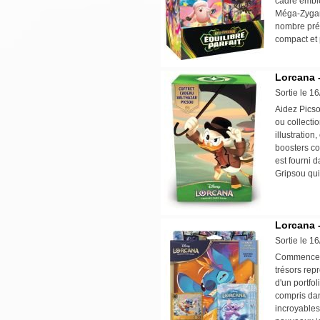
cadre embl
Méga-Zygar
nombre prés
compact et
Lorcana 
Sortie le 1
Aidez Picso
ou collecti
illustration
boosters co
est fourni 
Gripsou qui
Lorcana -
Sortie le 1
Commencez 
trésors rep
d'un portfo
compris dan
incroyables