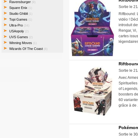
Riftboun
Ravensburger
(9)
Sortie le 2
Square Enix
(1)
Studio Ghibli
Riftbound: 
(1)
vidéo ! Déc
Topi Games
(1)
introduit d
Ultra-Pro
(34)
Rengar, Vi,
USAopoly
(2)
cartes issus
UVS Games
(2)
légendaires
Winning Moves
(1)
Wizards Of The Coast
(8)
Riftbound
Sortie le 2
Avec Armes 
Spirituelle
of Legends
boosters de
60 variante
grâce à de 
Pokémon 
Sortie le 3