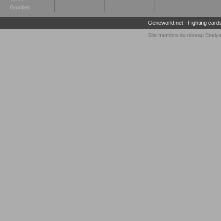
Goodies
Geneworld.net
-
Fighting card
Site membre du réseau
Enely