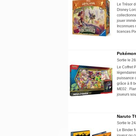
Le Trésor d
Disney Lorc
collectionne
jouer imméd
Inconnues m
licences Pi
Pokémon 
Sortie le 2
Le Coffret
légendaires
puissance d
grâce à 8 b
ME02 : Flam
joueurs sou
Naruto T
Sortie le 2
Le Binder N
joueur ou c