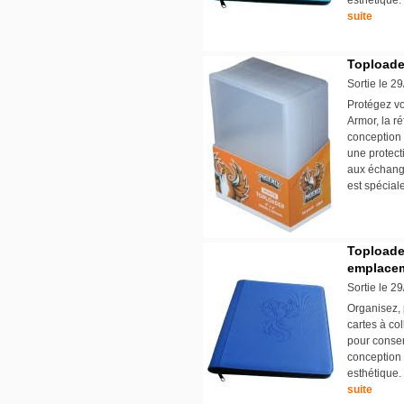
esthétique.
suite
Toploade
Sortie le 2
Protégez vo
Armor, la r
conception 
une protect
aux échange
est spécial
Toploade
emplacem
Sortie le 2
Organisez, 
cartes à col
pour conser
conception s
esthétique.
suite