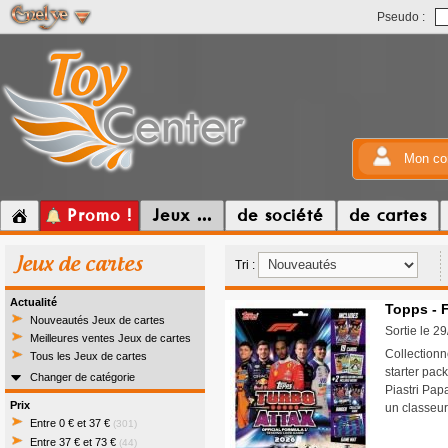
Pseudo :
Mon co
Promo !
Jeux ...
de société
de cartes
Jeux de cartes
Tri :
Actualité
Topps - F
Nouveautés Jeux de cartes
Sortie le 2
Meilleures ventes Jeux de cartes
Collectionn
Tous les Jeux de cartes
starter pac
Changer de catégorie
Piastri Papa
Prix
un classeur
Entre 0 € et 37 €
(301)
Entre 37 € et 73 €
(44)