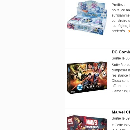
Profitez du
boite, ce b
suffisammen
construire 
stratégies,
préférés.
DC Comics
Sortie le 0
Suite à la 
d'imposer l
résistance 
Dieux sont 
affrontemen
Game : Inju
Marvel C
Sortie le 0
« Cette loi