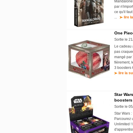
Mandalorien
par n'impor
ce qu'il fau
...
lire l
One Piece
Sortie le 2
Le cadeau à
pas craquer
mangé par T
fièrement, 
3 boosters 
lire la su
Star Wars
boosters
Sortie le 0
Star Wars :
Parcourez u
Unlimited !
d'apprentiss