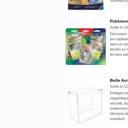
nouveaux j
Pokémon :
Sortie le 1
Découvrez 
jeu captiva
dans un uni
tiendra en 
les fans a
Boîte Ac
Sortie le 1
Protégez et
magnétique 
sécurité, du
revêtement 
Structure d
ouverture .