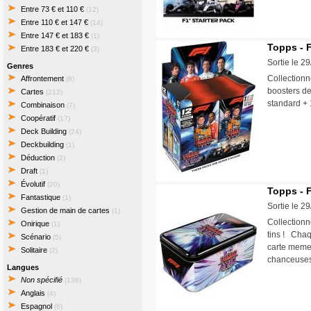
Entre 73 € et 110 €
(12)
Entre 110 € et 147 €
(14)
Entre 147 € et 183 €
(1)
Topps - F
Entre 183 € et 220 €
(3)
Sortie le 2
Genres
Collectionn
Affrontement
(8)
boosters de
Cartes
(212)
standard + 1
Combinaison
(7)
Coopératif
(17)
Deck Building
(24)
Deckbuilding
(1)
Déduction
(2)
Draft
(1)
Évolutif
(20)
Topps - F
Fantastique
(1)
Sortie le 2
Gestion de main de cartes
(1)
Collectionn
Onirique
(1)
tins ! Chaqu
Scénario
(5)
carte memen
Solitaire
(2)
chanceuse
Langues
Non spécifié
(138)
Anglais
(4)
Espagnol
(6)