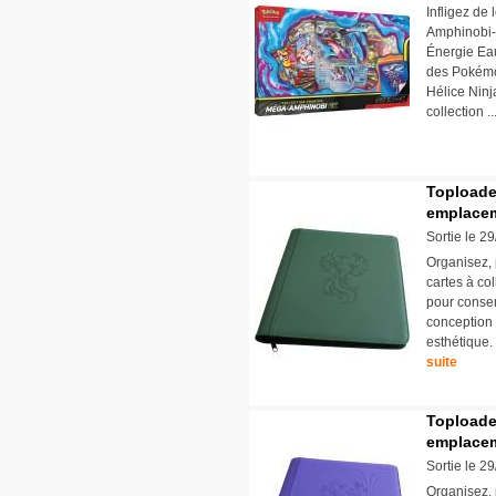
Infligez de 
Amphinobi-e
Énergie Eau
des Pokémon
Hélice Ninj
collection .
Toploade
emplacem
Sortie le 2
Organisez, 
cartes à col
pour conser
conception s
esthétique.
suite
Toploade
emplacem
Sortie le 2
Organisez, 