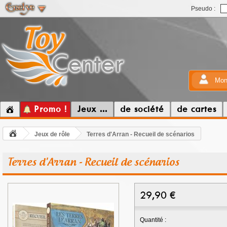
Pseudo :
Mon
Promo !
Jeux ...
de société
de cartes
Jeux de rôle
Terres d'Arran - Recueil de scénarios
Terres d'Arran - Recueil de scénarios
29,90
€
Quantité :