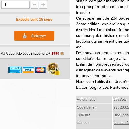
simple comptoir marchand, la
très prospère et un ensemble 
franche.
Ce supplément de 284 pages
Expédié sous 15 jours
2ème édition. explore les quar
district Nord au sinistre fau
son incroyable histoire, ses fi
factions qui se livrent une gu
etc.
De nouveaux peuples sont jo
Cet article vous rapportera +
4990
constitués de fer rouge allia
Enfin, de nombreuses accroc
d'imaginer des aventures trép
fantasy steampunk.
Nécessite l'utilisation des r
La campagne Les Fantômes du
Référence :
693351
Code barre :
9782382
Editeur :
Blackbook
Genre :
Jeu de rô