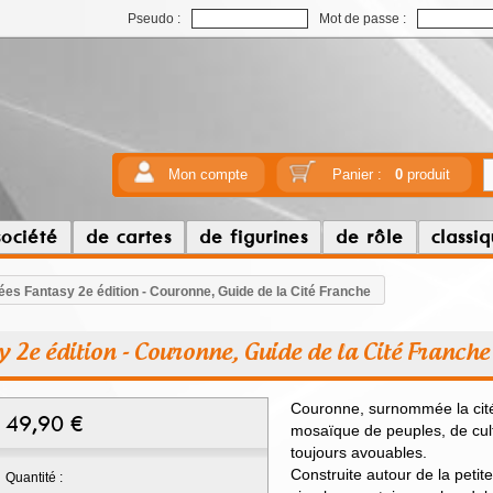
Pseudo :
Mot de passe :
Mon compte
Panier :
0
produit
société
de cartes
de figurines
de rôle
classi
es Fantasy 2e édition - Couronne, Guide de la Cité Franche
 2e édition - Couronne, Guide de la Cité Franche
Couronne, surnommée la cité
49,90
€
mosaïque de peuples, de cult
toujours avouables.
Construite autour de la petite
Quantité :