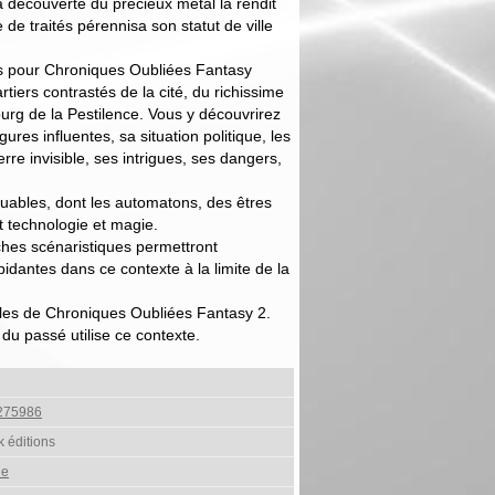
 découverte du précieux métal la rendit
de traités pérennisa son statut de ville
 pour Chroniques Oubliées Fantasy
tiers contrastés de la cité, du richissime
bourg de la Pestilence. Vous y découvrirez
gures influentes, sa situation politique, les
erre invisible, ses intrigues, ses dangers,
uables, dont les automatons, des êtres
nt technologie et magie.
hes scénaristiques permettront
idantes dans ce contexte à la limite de la
ègles de Chroniques Oubliées Fantasy 2.
 passé utilise ce contexte.
275986
 éditions
le