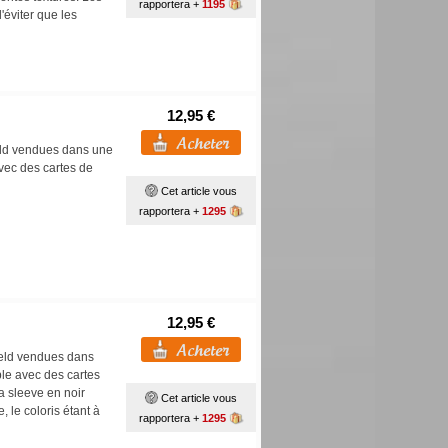
rapportera +
1195
'éviter que les
12,95 €
eld vendues dans une
vec des cartes de
Cet article vous
rapportera +
1295
12,95 €
ield vendues dans
ble avec des cartes
a sleeve en noir
Cet article vous
 le coloris étant à
rapportera +
1295