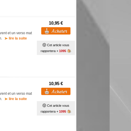
10,95 €
rent et un verso mat
mm.
lire la suite
Cet article vous
rapportera +
1095
10,95 €
rent et un verso mat
mm.
lire la suite
Cet article vous
rapportera +
1095