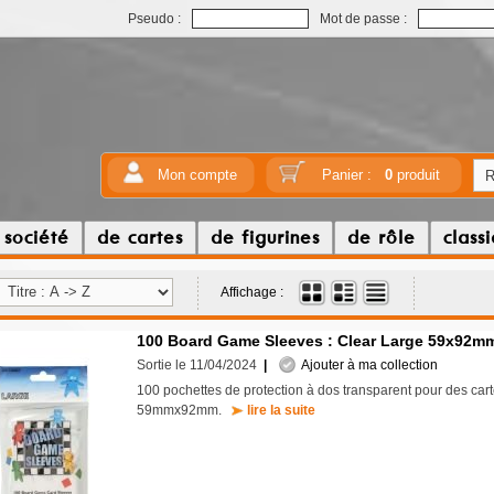
Pseudo :
Mot de passe :
Mon compte
Panier :
0
produit
 société
de cartes
de figurines
de rôle
class
Affichage :
100 Board Game Sleeves : Clear Large 59x92m
Sortie le 11/04/2024
|
Ajouter à ma collection
100 pochettes de protection à dos transparent pour des carte
59mmx92mm.
lire la suite