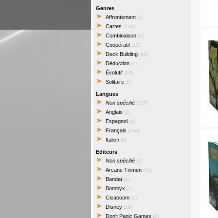
Genres
Affrontement
(6)
Cartes
(150)
Combinaison
(1)
Coopératif
(13)
Deck Building
(20)
Déduction
(2)
Évolutif
(20)
Solitaire
(2)
Langues
Non spécifié
(137)
Anglais
(2)
Espagnol
(6)
Français
(150)
Italien
(6)
Editeurs
Non spécifié
(2)
Arcane Tinmen
(41)
Bandaï
(3)
Bombyx
(1)
Cicaboom
(1)
Disney
(19)
Don't Panic Games
(2)