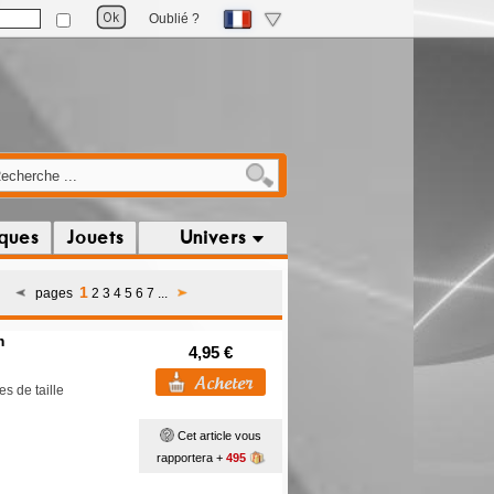
Oublié ?
iques
Jouets
Univers
1
pages
2
3
4
5
6
7
...
m
4,95 €
s de taille
Cet article vous
rapportera +
495