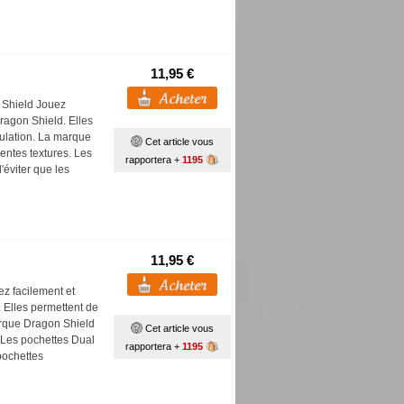
11,95 €
 Shield Jouez
ragon Shield. Elles
pulation. La marque
Cet article vous
ntes textures. Les
rapportera +
1195
'éviter que les
11,95 €
z facilement et
 Elles permettent de
arque Dragon Shield
Cet article vous
 Les pochettes Dual
rapportera +
1195
pochettes