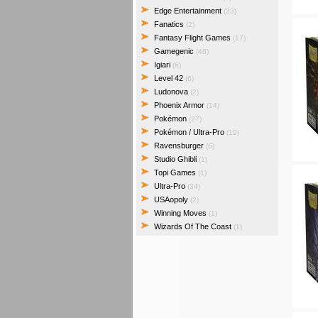
Edge Entertainment
(33)
Fanatics
(2)
Fantasy Flight Games
(17)
Gamegenic
(46)
Igiari
(6)
Level 42
(6)
Ludonova
(2)
Phoenix Armor
(14)
Pokémon
(27)
Pokémon / Ultra-Pro
(19)
Ravensburger
(6)
Studio Ghibli
(1)
Topi Games
(1)
Ultra-Pro
(34)
USAopoly
(2)
Winning Moves
(1)
Wizards Of The Coast
(1)