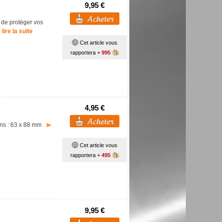
9,95 €
 de protèger vos
lire la suite
Cet article vous
rapportera +
995
4,95 €
ions : 63 x 88 mm
Cet article vous
rapportera +
495
9,95 €