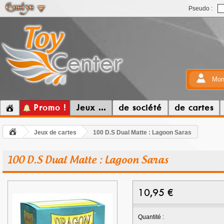
Pseudo :
Mon
Promo !
Jeux ...
de société
de cartes
Jeux de cartes
100 D.S Dual Matte : Lagoon Saras
100 D.S Dual Matte : Lagoon Saras
10,95
€
Quantité :