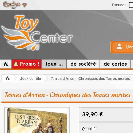
Pseudo :
Mon
Promo !
Jeux ...
de société
de cartes
Jeux de rôle
Terres d'Arran - Chroniques des Terres mortes
Terres d'Arran - Chroniques des Terres mortes
39,90
€
Quantité :