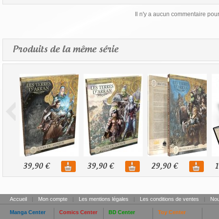
Il n'y a aucun commentaire pour 
Produits de la même série
39,90 €
39,90 €
29,90 €
1
Accueil
|
Mon compte
|
Les mentions légales
|
Les conditions de ventes
|
Nou
Manga Center
Comics Center
BD Center
Toy Center