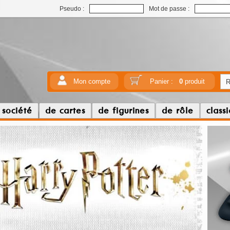
Pseudo :
Mot de passe :
Mon compte
Panier :
0
produit
 société
de cartes
de figurines
de rôle
class