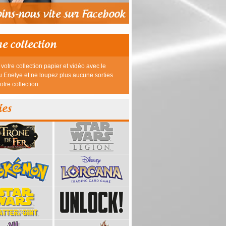
re collection
votre collection papier et vidéo avec le
 Enelye et ne loupez plus aucune sorties
otre collection.
ies
39,95 €
23,95 €
26,95 €
26,95 