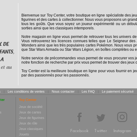
Bienvenue sur Toy Center, votre boutique en ligne spécialiste des jeu
figurines et des cartes à collectionner. Nous vous proposons un grand
tous les goûts. Que vous soyez un joueur expérimenté ou un débuta
sorties ainsi que les classiques intemporels.
Notre magasin en ligne vous permet de retrouver tous les univers de
Vous retrouverez les licences connues telles que Le Seigneur des 
X DE
Wonders ainsi que les très populaires cartes Pokémon. Nous vous pro
que Star Wars Armada ou Star Wars Légion, en boîtes complètes ou e
FANTS
,
Notre service de précommandes vous permet de vous procurer vos jeux
 A
notre fonction de recherche par prix vous permet de trouver des jeux d
et au
Toy Center est la meilleure boutique en ligne pour vous fournir en jeu
par des passionnés pour les passionnés.
s
|
Les conditions de ventes
|
Nous contacter
|
Les FAQ
|
Le paiement sécurisé
ter
Toy Center
Jeux de société
s
Jeux de cartes
Jeux de figurines
Jeux de rôle
Jeux classiques
Facebook
Twitter
Instagram
Jouets