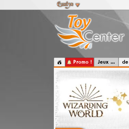
Promo !
Jeux ...
de