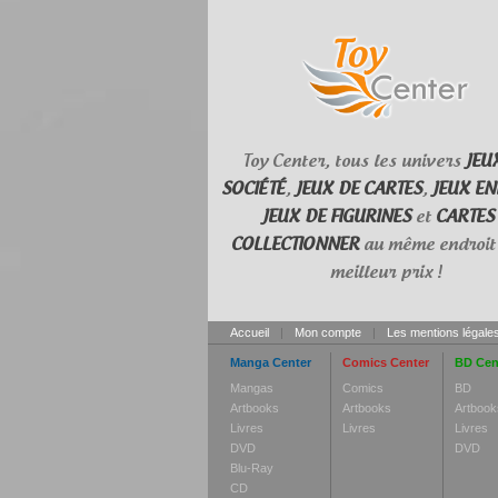
Toy Center, tous les univers
JEU
SOCIÉTÉ
,
JEUX DE CARTES
,
JEUX EN
JEUX DE FIGURINES
et
CARTES
COLLECTIONNER
au même endroit 
meilleur prix !
Accueil
|
Mon compte
|
Les mentions légale
Manga Center
Comics Center
BD Cen
Mangas
Comics
BD
Artbooks
Artbooks
Artbook
Livres
Livres
Livres
DVD
DVD
Blu-Ray
CD