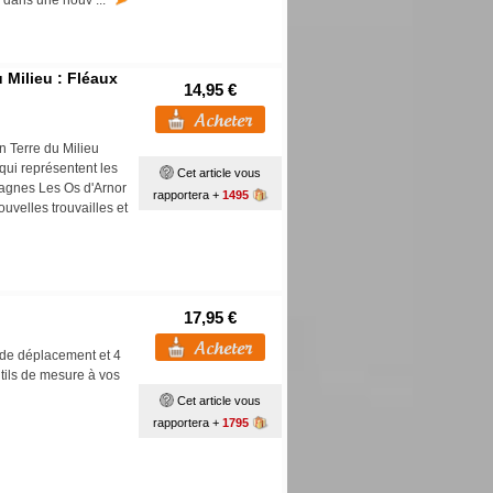
é dans une nouv ...
 Milieu : Fléaux
14,95 €
 Terre du Milieu
 qui représentent les
Cet article vous
agnes Les Os d'Arnor
rapportera +
1495
uvelles trouvailles et
17,95 €
s de déplacement et 4
utils de mesure à vos
Cet article vous
rapportera +
1795