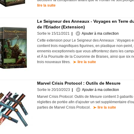
découvrir la conspiration avant que le Rohan ne soit plong
lire la suite
Le Seigneur des Anneaux - Voyages en Terre du
de l'Eriador (Extension)
Sortie le 15/11/2021
|
Ajouter à ma collection
Cette extension pour Le Seigneur des Anneaux : Voyages en
contient trois magnifiques figurines, en plastique non-peint,
ennemis exceptionnels que vous affronterez dans les camp
et À la Poursuite de la Couronne de Braises, ainsi que six no
trois nouveaux titres.
lire la suite
Marvel Crisis Protocol : Outils de Mesure
Sortie le 20/10/2023
|
Ajouter à ma collection
Marvel Crisis Protocol: Outils de Mesure contient 3 gabarit
réglettes de portée afin d'ajouter un set supplémentaire d'o
parties de Marvel Crisis Protocol.
lire la suite