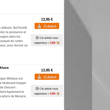
13,95 €
 détruire, Bol'Goreth
dez la puissance et
oyages dans les
Cet article vous
 paquet de cartes
rapportera +
1395
enace, pour donner au
rklace
13,95 €
rgan Mirklace est
de lieutenant Gargan
 de Descent :
Cet article vous
tient également le
rapportera +
1395
es jetons de Menace,