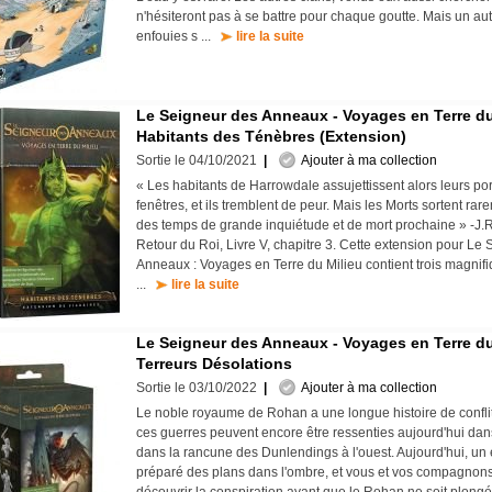
n'hésiteront pas à se battre pour chaque goutte. Mais un autr
enfouies s ...
lire la suite
Le Seigneur des Anneaux - Voyages en Terre du
Habitants des Ténèbres (Extension)
Sortie le 04/10/2021
|
Ajouter à ma collection
« Les habitants de Harrowdale assujettissent alors leurs port
fenêtres, et ils tremblent de peur. Mais les Morts sortent ra
des temps de grande inquiétude et de mort prochaine » -J.R
Retour du Roi, Livre V, chapitre 3. Cette extension pour Le
Anneaux : Voyages en Terre du Milieu contient trois magnifi
...
lire la suite
Le Seigneur des Anneaux - Voyages en Terre du
Terreurs Désolations
Sortie le 03/10/2022
|
Ajouter à ma collection
Le noble royaume de Rohan a une longue histoire de conflit
ces guerres peuvent encore être ressenties aujourd'hui dans 
dans la rancune des Dunlendings à l'ouest. Aujourd'hui, un
préparé des plans dans l'ombre, et vous et vos compagnon