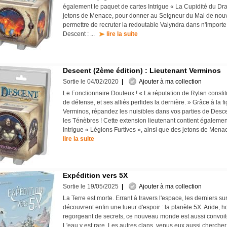
également le paquet de cartes Intrigue « La Cupidité du Dr
jetons de Menace, pour donner au Seigneur du Mal de nouve
permettre de recruter la redoutable Valyndra dans n'impor
Descent : ...
lire la suite
Descent (2ème édition) : Lieutenant Verminos
Sortie le 04/02/2020
|
Ajouter à ma collection
Le Fonctionnaire Douteux ! « La réputation de Rylan consti
de défense, et ses alliés perfides la dernière. » Grâce à la f
Verminos, répandez les nuisibles dans vos parties de Desc
les Ténèbres ! Cette extension lieutenant contient égalemen
Intrigue « Légions Furtives », ainsi que des jetons de Mena
lire la suite
Expédition vers 5X
Sortie le 19/05/2025
|
Ajouter à ma collection
La Terre est morte. Errant à travers l'espace, les derniers s
découvrent enfin une lueur d'espoir : la planète 5X. Aride, ho
regorgeant de secrets, ce nouveau monde est aussi convoi
L'eau y est rare. Les autres clans, venus eux aussi chercher