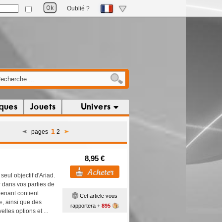
Oublié ?
iques
Jouets
Univers
1
pages
2
8,95 €
seul objectif d'Ariad.
ir dans vos parties de
tenant contient
Cet article vous
», ainsi que des
rapportera +
895
lles options et ...