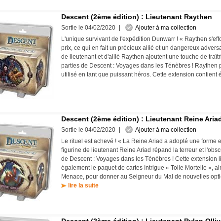
Descent (2ème édition) : Lieutenant Raythen
Sortie le 04/02/2020
|
Ajouter à ma collection
L'unique survivant de l'expédition Dunwarr ! « Raythen s'effo
prix, ce qui en fait un précieux allié et un dangereux adversa
de lieutenant et d'allié Raythen ajoutent une touche de traîtr
parties de Descent : Voyages dans les Ténèbres ! Raythen 
utilisé en tant que puissant héros. Cette extension contient 
Descent (2ème édition) : Lieutenant Reine Aria
Sortie le 04/02/2020
|
Ajouter à ma collection
Le rituel est achevé ! « La Reine Ariad a adopté une forme e
figurine de lieutenant Reine Ariad répand la terreur et l'obs
de Descent : Voyages dans les Ténèbres ! Cette extension l
également le paquet de cartes Intrigue « Toile Mortelle », a
Menace, pour donner au Seigneur du Mal de nouvelles optio
lire la suite