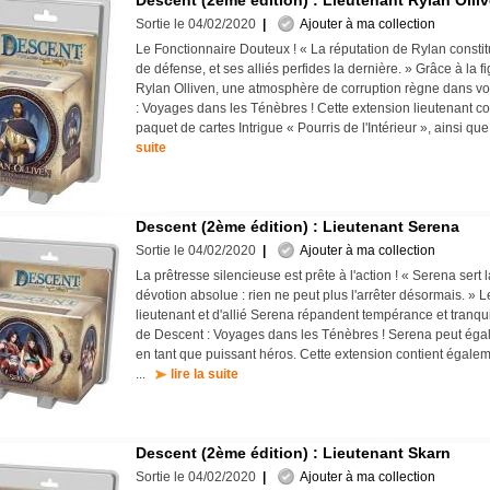
Descent (2ème édition) : Lieutenant Rylan Olli
Sortie le 04/02/2020
|
Ajouter à ma collection
Le Fonctionnaire Douteux ! « La réputation de Rylan consti
de défense, et ses alliés perfides la dernière. » Grâce à la f
Rylan Olliven, une atmosphère de corruption règne dans vo
: Voyages dans les Ténèbres ! Cette extension lieutenant co
paquet de cartes Intrigue « Pourris de l'Intérieur », ainsi que
suite
Descent (2ème édition) : Lieutenant Serena
Sortie le 04/02/2020
|
Ajouter à ma collection
La prêtresse silencieuse est prête à l'action ! « Serena sert
dévotion absolue : rien ne peut plus l'arrêter désormais. » L
lieutenant et d'allié Serena répandent tempérance et tranquil
de Descent : Voyages dans les Ténèbres ! Serena peut égal
en tant que puissant héros. Cette extension contient égale
...
lire la suite
Descent (2ème édition) : Lieutenant Skarn
Sortie le 04/02/2020
|
Ajouter à ma collection