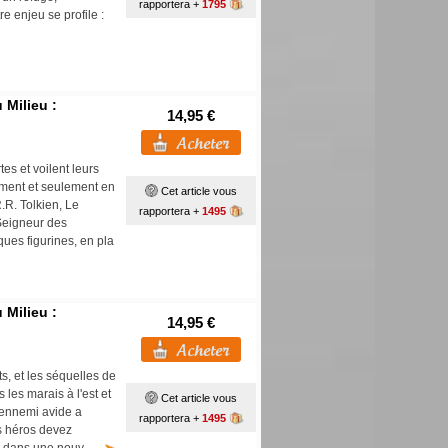
rapportera +
1795
e enjeu se profile :
 Milieu :
14,95 €
es et voilent leurs
rement et seulement en
Cet article vous
.R. Tolkien, Le
rapportera +
1495
 Seigneur des
ques figurines, en pla
 Milieu :
14,95 €
s, et les séquelles de
les marais à l'est et
Cet article vous
 ennemi avide a
rapportera +
1495
s héros devez