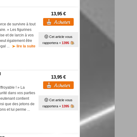
13,95 €
rce de survivre à tout
ire. » Les figurines
ise et de larcin à vos
Cet article vous
peut également être
rapportera +
1395
égal ...
lire la suite
d
13,95 €
ffroyable ! » La
curité dans vos parties
ieutenant contient
Cet article vous
insi que des jetons de
rapportera +
1395
ns et lui perme ...