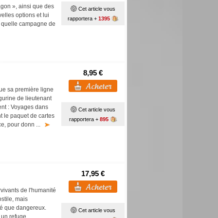
agon », ainsi que des
Cet article vous
lles options et lui
rapportera +
1395
te quelle campagne de
8,95 €
tue sa première ligne
igurine de lieutenant
ent : Voyages dans
Cet article vous
t le paquet de cartes
rapportera +
895
ce, pour donn ...
17,95 €
urvivants de l'humanité
stile, mais
té que dangereux.
Cet article vous
 un refuge,