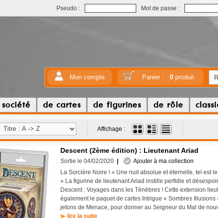
Pseudo :
Mot de passe :
Mon compte
Panier :
0
produit
 société
de cartes
de figurines
de rôle
class
Affichage :
Descent (2ème édition) : Lieutenant Ariad
Sortie le 04/02/2020
|
Ajouter à ma collection
La Sorcière Noire ! « Une nuit absolue et éternelle, tel est le 
» La figurine de lieutenant Ariad instille perfidie et désespo
Descent : Voyages dans les Ténèbres ! Cette extension lieu
également le paquet de cartes Intrigue « Sombres Illusions 
jetons de Menace, pour donner au Seigneur du Mal de nouve
lire la suite