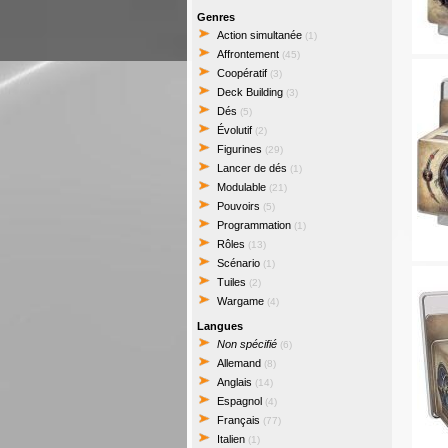
Genres
Action simultanée
(1)
Affrontement
(45)
Coopératif
(3)
Deck Building
(3)
Dés
(5)
Évolutif
(2)
Figurines
(29)
Lancer de dés
(1)
Modulable
(21)
Pouvoirs
(5)
Programmation
(1)
Rôles
(13)
Scénario
(1)
Tuiles
(2)
Wargame
(4)
Langues
Non spécifié
(6)
Allemand
(8)
Anglais
(14)
Espagnol
(4)
Français
(77)
Italien
(1)