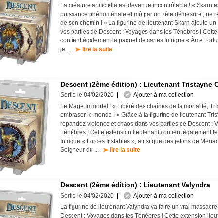
La créature artificielle est devenue incontrôlable ! « Skarn e
puissance phénoménale et mû par un zèle démesuré ; ne re
de son chemin ! » La figurine de lieutenant Skarn ajoute un i
vos parties de Descent : Voyages dans les Ténèbres ! Cette
contient également le paquet de cartes Intrigue « Âme Tortu
je ...
lire la suite
Descent (2ème édition) : Lieutenant Tristayne O
Sortie le 04/02/2020
|
Ajouter à ma collection
Le Mage Immortel ! « Libéré des chaînes de la mortalité, Tri
embraser le monde ! » Grâce à la figurine de lieutenant Tris
répandez violence et chaos dans vos parties de Descent : 
Ténèbres ! Cette extension lieutenant contient également le
Intrigue « Forces Instables », ainsi que des jetons de Mena
Seigneur du ...
lire la suite
Descent (2ème édition) : Lieutenant Valyndra
Sortie le 04/02/2020
|
Ajouter à ma collection
La figurine de lieutenant Valyndra va faire un vrai massacre
Descent : Voyages dans les Ténèbres ! Cette extension lieu