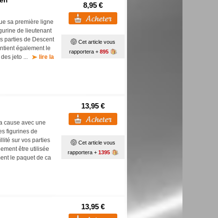
ven
8,95 €
tue sa première ligne
igurine de lieutenant
s parties de Descent
Cet article vous
ntient également le
rapportera +
895
 des jeto ...
lire la
13,95 €
 la cause avec une
es figurines de
lité sur vos parties
Cet article vous
ement être utilisée
rapportera +
1395
ment le paquet de ca
13,95 €