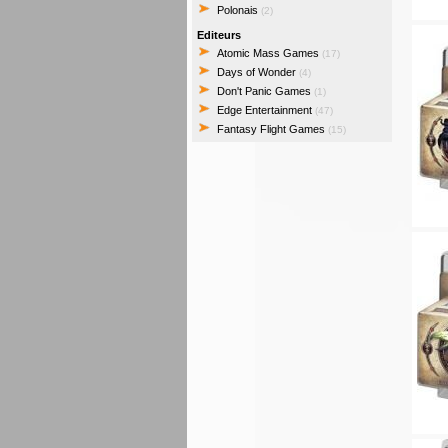
Polonais
(2)
Editeurs
Atomic Mass Games
(17)
Days of Wonder
(4)
Don't Panic Games
(1)
Edge Entertainment
(47)
Fantasy Flight Games
(15)