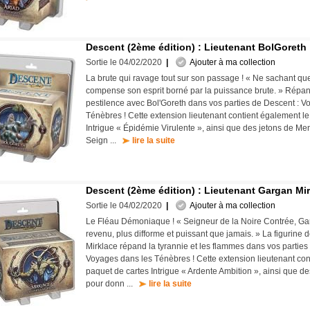
Descent (2ème édition) : Lieutenant BolGoreth
Sortie le 04/02/2020
|
Ajouter à ma collection
La brute qui ravage tout sur son passage ! « Ne sachant que
compense son esprit borné par la puissance brute. » Répan
pestilence avec Bol'Goreth dans vos parties de Descent : V
Ténèbres ! Cette extension lieutenant contient également le
Intrigue « Épidémie Virulente », ainsi que des jetons de M
Seign ...
lire la suite
Descent (2ème édition) : Lieutenant Gargan Mi
Sortie le 04/02/2020
|
Ajouter à ma collection
Le Fléau Démoniaque ! « Seigneur de la Noire Contrée, Ga
revenu, plus difforme et puissant que jamais. » La figurine 
Mirklace répand la tyrannie et les flammes dans vos parties
Voyages dans les Ténèbres ! Cette extension lieutenant con
paquet de cartes Intrigue « Ardente Ambition », ainsi que d
pour donn ...
lire la suite