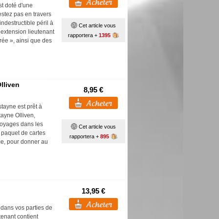
st doté d'une
stez pas en travers
ndestructible péril à
Cet article vous
 extension lieutenant
rapportera +
1395
rée », ainsi que des
lliven
8,95 €
stayne est prêt à
tayne Olliven,
Voyages dans les
Cet article vous
 paquet de cartes
rapportera +
895
ce, pour donner au
13,95 €
 dans vos parties de
tenant contient