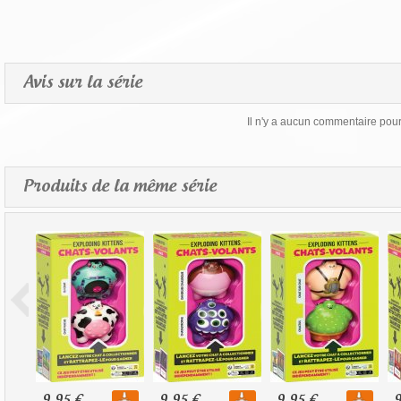
Avis sur la série
Il n'y a aucun commentaire pour 
Produits de la même série
9,95 €
9,95 €
9,95 €
9