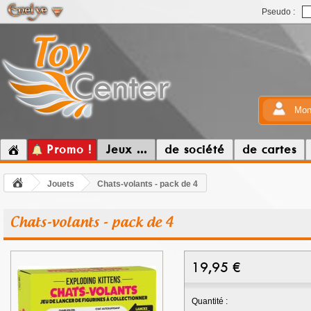
Pseudo :
Mon
Promo !
Jeux ...
de société
de cartes
Jouets
Chats-volants - pack de 4
Chats-volants - pack de 4
19,95
€
Quantité :