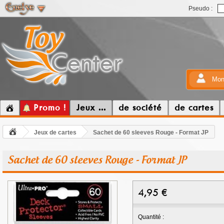
Pseudo :
Mon
Promo !
Jeux ...
de société
de cartes
Jeux de cartes
Sachet de 60 sleeves Rouge - Format JP
Sachet de 60 sleeves Rouge - Format JP
4,95
€
Quantité :