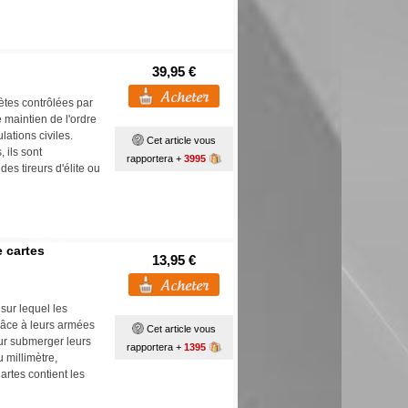
39,95 €
ètes contrôlées par
 maintien de l'ordre
ations civiles.
Cet article vous
 ils sont
rapportera +
3995
s tireurs d'élite ou
e cartes
13,95 €
sur lequel les
râce à leurs armées
Cet article vous
our submerger leurs
rapportera +
1395
 millimètre,
rtes contient les