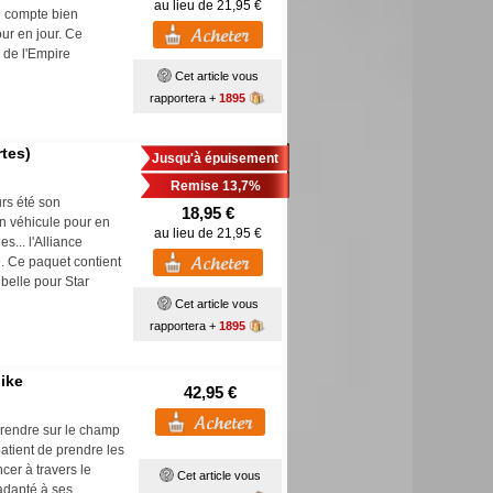
au lieu de 21,95 €
e compte bien
our en jour. Ce
r de l'Empire
Cet article vous
rapportera +
1895
rtes)
Jusqu'à épuisement
Remise 13,7%
urs été son
18,95 €
un véhicule pour en
au lieu de 21,95 €
... l'Alliance
e. Ce paquet contient
ebelle pour Star
Cet article vous
rapportera +
1895
ike
42,95 €
 rendre sur le champ
patient de prendre les
cer à travers le
Cet article vous
adapté à ses