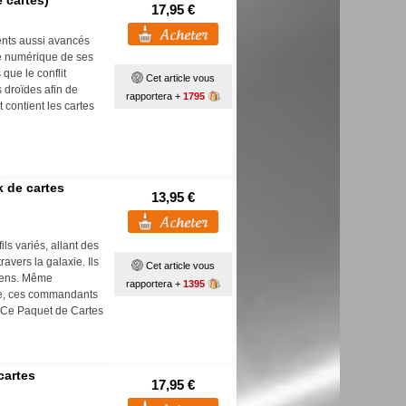
 cartes)
17,95 €
ents aussi avancés
té numérique de ses
que le conflit
Cet article vous
s droïdes afin de
rapportera +
1795
contient les cartes
k de cartes
13,95 €
s variés, allant des
ravers la galaxie. Ils
Cet article vous
ciens. Même
rapportera +
1395
ste, ces commandants
. Ce Paquet de Cartes
cartes
17,95 €