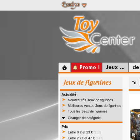
Promo !
Jeux ...
de
Jeux de figurines
Tri :
Actualité
Nouveautés Jeux de figurines
Meilleures ventes Jeux de figurines
Tous les Jeux de figurines
Changer de catégorie
Prix
Entre 0 € et 23 €
(112)
Entre 23 € et 47 €
(347)