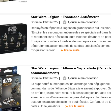
Star Wars Légion : Escouade Antiémeute
Sortie le 13/11/2025
|
Ajouter à ma collection
Déployés en réponse à l'agitation grandissante sur les plan
l'Empire, les escouades antiémeutes se spécialisent dans le
et répriment sans hésitation toute violence émanant de popul
Équipés de boucliers lourds et de matraques étourdissantes,
généralement accompagnés de soldats spécialisés comme de
d'inquiétants droïd ...
lire la suite
Star Wars Légion : Alliance Séparatiste (Pack d
commandement)
Sortie le 13/11/2025
|
Ajouter à ma collection
La supériorité numérique est un avantage non négligeable, 
commandants de l'Alliance Séparatiste savent s'appuyer. G
de droïdes, ils peuvent recourir à des stratégies brutales p
ennemis sous d'incessantes vagues d'attaques planifiées au
auxquelles aucun obstacle ne peut résister. Ce Paquet de Ca
cartes Unité, Améliora ...
lire la suite