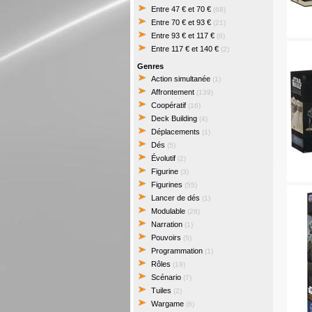
Entre 47 € et 70 €
(68)
Entre 70 € et 93 €
(21)
Entre 93 € et 117 €
(6)
Entre 117 € et 140 €
(2)
Genres
Action simultanée
(1)
Affrontement
(139)
Coopératif
(16)
Deck Building
(4)
Déplacements
(1)
Dés
(5)
Évolutif
(2)
Figurine
(3)
Figurines
(55)
Lancer de dés
(1)
Modulable
(28)
Narration
(1)
Pouvoirs
(5)
Programmation
(1)
Rôles
(19)
Scénario
(7)
Tuiles
(2)
Wargame
(6)