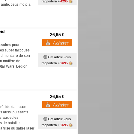
rapportera +
4295
agile, cette moto à
oid
26,95 €
essaires pour
des super tactiques
udimentaire de son
Cet article vous
n matière de
rapportera +
2695
tar Wars: Legion
26,95 €
 réside dans son
as aussi puissants
éraux et les
Cet article vous
 de bataille.
rapportera +
2695
îtrise du sabre laser