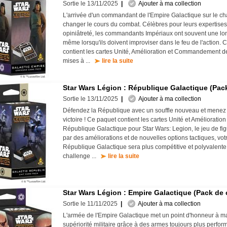
Sortie le 13/11/2025
|
Ajouter à ma collection
L'arrivée d'un commandant de l'Empire Galactique sur le ch
changer le cours du combat. Célèbres pour leurs expertises 
opiniâtreté, les commandants Impériaux ont souvent une lo
même lorsqu'ils doivent improviser dans le feu de l'action.
contient les cartes Unité, Amélioration et Commandement d
mises à ...
lire la suite
Star Wars Légion : République Galactique (Pack
Sortie le 13/11/2025
|
Ajouter à ma collection
Défendez la République avec un souffle nouveau et menez 
victoire ! Ce paquet contient les cartes Unité et Amélioration
République Galactique pour Star Wars: Legion, le jeu de fi
par des améliorations et de nouvelles options tactiques, vo
République Galactique sera plus compétitive et polyvalente
challenge ...
lire la suite
Star Wars Légion : Empire Galactique (Pack de 
Sortie le 11/11/2025
|
Ajouter à ma collection
L'armée de l'Empire Galactique met un point d'honneur à ma
supériorité militaire grâce à des armes toujours plus perfor