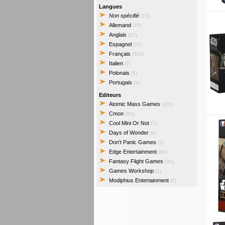
Langues
Non spécifié
(15)
Allemand
(70)
Anglais
(87)
Espagnol
(72)
Français
(293)
Italien
(7)
Polonais
(9)
Portugais
(3)
Editeurs
Atomic Mass Games
(101)
Cmon
(95)
Cool Mini Or Not
(7)
Days of Wonder
(6)
Don't Panic Games
(1)
Edge Entertainment
(66)
Fantasy Flight Games
(30)
Games Workshop
(1)
Modiphius Entertainment
(6)