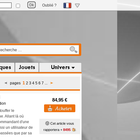
Oublié ?
iques
Jouets
Univers
1
pages
2
3
4
5
6
7
...
t
84,95 €
tion
ouffer le
e. Allant là où
 commandant d'une
Cet article vous
ssi un utilisateur de
rapportera +
8495
rpassées que par sa