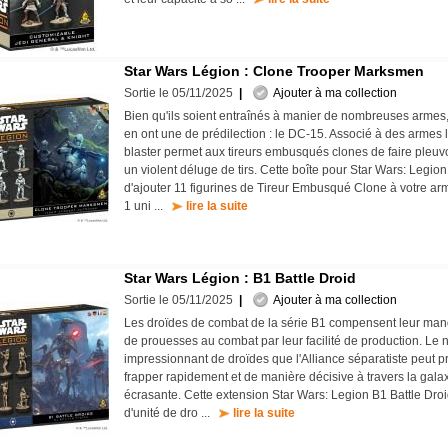
Star Wars Légion : Clone Trooper Marksmen
Sortie le 05/11/2025
|
Ajouter à ma collection
Bien qu'ils soient entraînés à manier de nombreuses armes,
en ont une de prédilection : le DC-15. Associé à des armes l
blaster permet aux tireurs embusqués clones de faire pleuv
un violent déluge de tirs. Cette boîte pour Star Wars: Legio
d'ajouter 11 figurines de Tireur Embusqué Clone à votre arm
1 uni ...
lire la suite
Star Wars Légion : B1 Battle Droid
Sortie le 05/11/2025
|
Ajouter à ma collection
Les droïdes de combat de la série B1 compensent leur manq
de prouesses au combat par leur facilité de production. Le
impressionnant de droïdes que l'Alliance séparatiste peut p
frapper rapidement et de manière décisive à travers la gala
écrasante. Cette extension Star Wars: Legion B1 Battle Droid
d'unité de dro ...
lire la suite