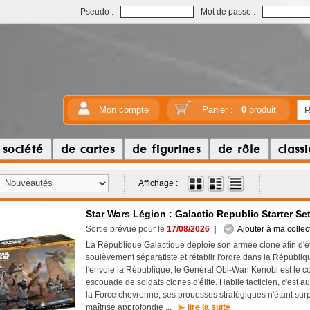
Pseudo :
Mot de passe :
Mon compte
Panier :
0
produit
 société
de cartes
de figurines
de rôle
class
Affichage :
Star Wars Légion : Galactic Republic Starter Se
Sortie prévue pour le
17/08/2026
|
Ajouter à ma collec
La République Galactique déploie son armée clone afin d'ét
soulèvement séparatiste et rétablir l'ordre dans la Républiqu
l'envoie la République, le Général Obi-Wan Kenobi est le
escouade de soldats clones d'élite. Habile tacticien, c'est au
la Force chevronné, ses prouesses stratégiques n'étant su
maîtrise approfondie ...
lire la suite