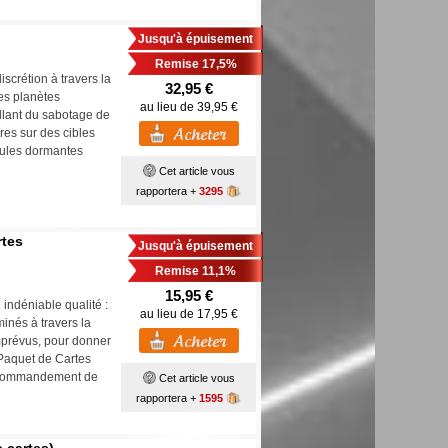
Jusqu'à épuisement
Remise 17,5%
scrétion à travers la
32,95 €
les planètes
au lieu de 39,95 €
llant du sabotage de
es sur des cibles
llules dormantes
Cet article vous
rapportera +
3295
rtes
Jusqu'à épuisement
Remise 11,1%
15,95 €
indéniable qualité :
au lieu de 17,95 €
inés à travers la
imprévus, pour donner
 Paquet de Cartes
t Commandement de
Cet article vous
rapportera +
1595