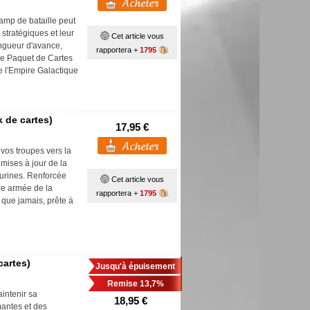
amp de bataille peut
stratégiques et leur
Cet article vous
ngueur d'avance,
rapportera +
1795
 Ce Paquet de Cartes
e l'Empire Galactique
 de cartes)
17,95 €
vos troupes vers la
 mises à jour de la
gurines. Renforcée
Cet article vous
tre armée de la
rapportera +
1795
 que jamais, prête à
cartes)
Jusqu'à épuisement
Remise 13,7%
intenir sa
18,95 €
mantes et des