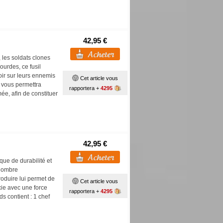
42,95 €
 les soldats clones
ourdes, ce fusil
oir sur leurs ennemis
Cet article vous
n vous permettra
rapportera +
4295
ée, afin de constituer
42,95 €
ue de durabilité et
 nombre
roduire lui permet de
Cet article vous
xie avec une force
rapportera +
4295
s contient : 1 chef