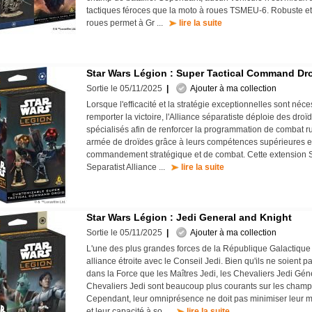
tactiques féroces que la moto à roues TSMEU-6. Robuste et 
roues permet à Gr ...
lire la suite
Star Wars Légion : Super Tactical Command Dr
Sortie le 05/11/2025
|
Ajouter à ma collection
Lorsque l'efficacité et la stratégie exceptionnelles sont néc
remporter la victoire, l'Alliance séparatiste déploie des droï
spécialisés afin de renforcer la programmation de combat r
armée de droïdes grâce à leurs compétences supérieures e
commandement stratégique et de combat. Cette extension S
Separatist Alliance ...
lire la suite
Star Wars Légion : Jedi General and Knight
Sortie le 05/11/2025
|
Ajouter à ma collection
L'une des plus grandes forces de la République Galactique
alliance étroite avec le Conseil Jedi. Bien qu'ils ne soient p
dans la Force que les Maîtres Jedi, les Chevaliers Jedi Gén
Chevaliers Jedi sont beaucoup plus courants sur les champs
Cependant, leur omniprésence ne doit pas minimiser leur ma
et leur capacité à so ...
lire la suite