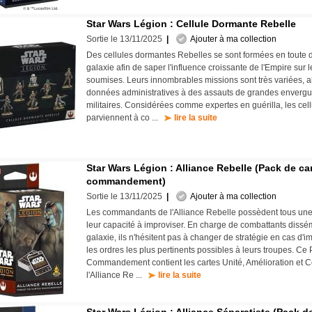
Star Wars Légion : Cellule Dormante Rebelle
Sortie le 13/11/2025
|
Ajouter à ma collection
Des cellules dormantes Rebelles se sont formées en toute di
galaxie afin de saper l'influence croissante de l'Empire sur 
soumises. Leurs innombrables missions sont très variées, a
données administratives à des assauts de grandes envergur
militaires. Considérées comme expertes en guérilla, les ce
parviennent à co ...
lire la suite
Star Wars Légion : Alliance Rebelle (Pack de ca
commandement)
Sortie le 13/11/2025
|
Ajouter à ma collection
Les commandants de l'Alliance Rebelle possèdent tous une 
leur capacité à improviser. En charge de combattants dissém
galaxie, ils n'hésitent pas à changer de stratégie en cas d'
les ordres les plus pertinents possibles à leurs troupes. Ce
Commandement contient les cartes Unité, Amélioration e
l'Alliance Re ...
lire la suite