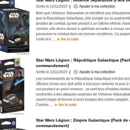
Star Wars Légion : Alliance Séparatiste (Pack de
Sortie le 13/11/2025
|
Ajouter à ma collection
Bien que l'Alliance Séparatiste ne bénéficie pas d'équipem
que la République Galactique, elle compte sur la supériori
droïdes de combat, qu'elle produit à un rythme effréné. Alors 
s'enlise, elle devra réussir à optimiser et mettre à niveau se
poursuivre le combat dans de bonnes conditions. Ce paquet 
Unité et A ...
lire la suite
Star Wars Légion : République Galactique (Pac
commandement)
Sortie le 13/11/2025
|
Ajouter à ma collection
Les commandants de la République Galactique ont des profil
officiers clones aux Jedi prêts à tout pour ramener la paix à t
ont pourtant un point commun : ce sont tous d'habiles tacti
confrontés à des attaques surprises de l'Alliance Séparati
savent réagir et donner à leurs troupes des ordres adaptés
Comma ...
lire la suite
Star Wars Légion : Empire Galactique (Pack de 
commandement)