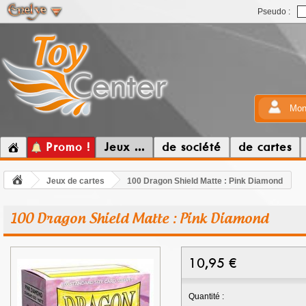
Pseudo :
Mon
Promo !
Jeux ...
de société
de cartes
Jeux de cartes
100 Dragon Shield Matte : Pink Diamond
100 Dragon Shield Matte : Pink Diamond
10,95
€
Quantité :