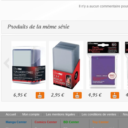
Il n'y a aucun commentaire pour 
Produits de la même série
6,95 €
2,95 €
4,95 €
4
Accueil
|
Mon compte
|
Les mentions légales
|
Les conditions de ventes
|
Nou
Manga Center
Comics Center
BD Center
Toy Center