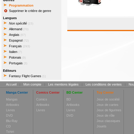
Genres
Programmation
Supprimer le critère de genre
Langues
Non spécifié
(15)
Allemand
(70)
Anglais
(87)
Espagnol
(72)
Français
(293)
Italien
(7)
Polonais
(9)
Portugais
(3)
Editeurs
Fantasy Flight Games
(1)
Accueil
|
Mon compte
|
Les mentions légales
|
Les conditions de ventes
|
Nou
Manga Center
Comics Center
BD Center
Toy Center
Mangas
Comics
BD
Jeux de société
Artbooks
Artbooks
Artbooks
Jeux de cartes
Livres
Livres
Livres
Jeux de figurines
DVD
DVD
Jeux de rôle
Blu-Ray
Jeux classiques
CD
Jouets
Tshirt