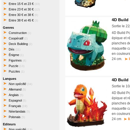
Entre 15 € et 23 €
(33)
Entre 23 € et 30 €
(12)
Entre 30 € et 38 €
(6)
4D Build
Entre 38 € et 45 €
(3)
Sortie le 2
Genres
4D Build Po
Construction
(1)
épique et r
Coopératif
(2)
planches de
Deck Building
(2)
maquette ca
Dés
(11)
en couleur
Énigme
(1)
24 cm.
Figurines
(4)
Puzzle
(13)
Puzzles
(1)
Langues
4D Build
Non spécifié
(34)
Sortie le 1
Allemand
(5)
4D Build P
Anglais
(5)
épique et r
Espagnol
(5)
planches de
Français
(19)
maquette ca
Néerlandais
(5)
en couleur
Polonais
(5)
24 cm
l
Editeurs
Non spécifié
(13)