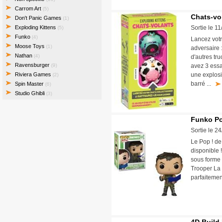
Carrom Art
(5)
Chats-vo
Don't Panic Games
(1)
Exploding Kittens
Sortie le 1
(5)
Funko
(4)
Lancez votr
Moose Toys
(1)
adversaire 
Nathan
(4)
d'autres tru
Ravensburger
(9)
avez 3 essa
Riviera Games
une explosi
(2)
barré ...
Spin Master
(6)
Studio Ghibli
(3)
Funko Pop
Sortie le 2
Le Pop ! de
disponible 
sous forme 
Trooper La 
parfaitemen