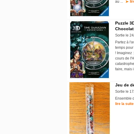
au ...
li
Puzzle 3
Chocolat
Sortie le 2
Partez à l'
temps pour 
! Imaginez 
cours de l'
catastrophe
faire, mais 
Jeu de d
Sortie le 1
Ensemble de
lire la suite