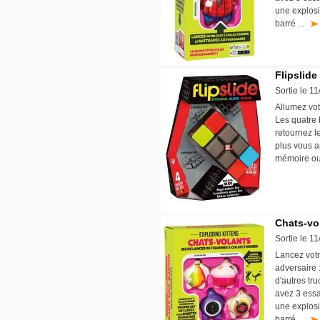
une explosi
barré ...
Flipslide
Sortie le 1
Allumez vot
Les quatre 
retournez l
plus vous a
mémoire o
Chats-vol
Sortie le 1
Lancez votr
adversaire 
d'autres tru
avez 3 essa
une explosi
barré ...