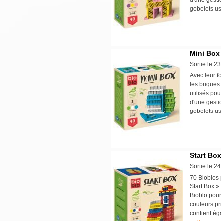
d'une gesti
gobelets us
Mini Box
Sortie le 2
Avec leur f
les briques
utilisés po
d'une gesti
gobelets us
Start Box
Sortie le 2
70 Bioblos
Start Box » 
Bioblo pour
couleurs pr
contient ég