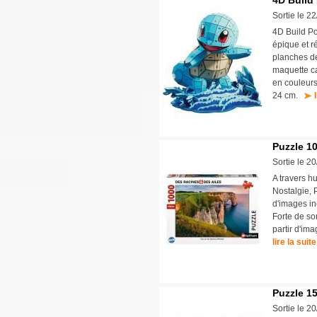
4D Build
Sortie le 2
4D Build P
épique et r
planches de
maquette ca
en couleur
24 cm.
Puzzle 10
Sortie le 2
A travers hu
Nostalgie, 
d'images in
Forte de so
partir d'ima
lire la suite
Puzzle 15
Sortie le 2