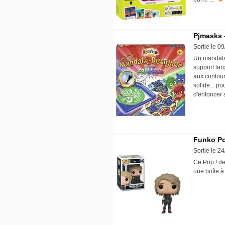
Pjmasks 
Sortie le 0
Un mandala 
support lar
aux contour
solide... p
d'enfoncer 
Funko Pop
Sortie le 2
Ce Pop ! de
une boîte à