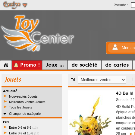
Pseudo :
Mon co
Promo !
Jeux ...
de société
de cartes
Jouets
Tri :
Actualité
4D Build
Nouveautés Jouets
Sortie le 2
Meilleures ventes Jouets
4D Build P
Tous les Jouets
épique et r
Changer de catégorie
planches de
Prix
maquette ca
Entre 0 € et 8 €
(13)
en couleur
Entre 8 € et 15 €
(11)
25 cm.