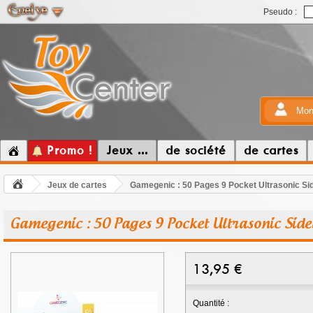
Pseudo :
Mon
Promo !
Jeux ...
de société
de cartes
Jeux de cartes
Gamegenic : 50 Pages 9 Pocket Ultrasonic Si
Gamegenic : 50 Pages 9 Pocket Ultrasonic Sid
13,95
€
Quantité :