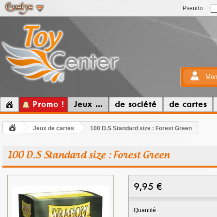
Pseudo :
Mon
Promo !
Jeux ...
de société
de cartes
Jeux de cartes
100 D.S Standard size : Forest Green
100 D.S Standard size : Forest Green
9,95
€
Quantité :