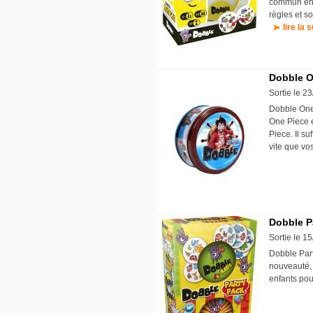
commun entr
règles et so
lire la s
Dobble O
Sortie le 2
Dobble One 
One Piece e
Piece. Il s
vite que v
Dobble P
Sortie le 1
Dobble Part
nouveauté, 
enfants pou