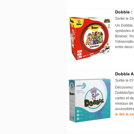
Dobble :
Sortie le 2
Un Dobble 
symboles de
Bowser, Yosh
l'observatio
entre deux
Dobble A
Sortie le 0
Découvrez l
Dobble/Spot 
cartes et d
niveaux de 
accessibles
lire la su