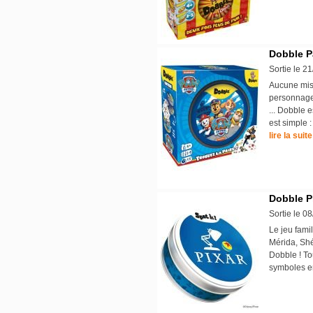
Dobble Pa
Sortie le 2
Aucune miss
personnages
... Dobble e
est simple 
lire la suite
Dobble P
Sortie le 0
Le jeu fami
Mérida, Shé
Dobble ! To
symboles e