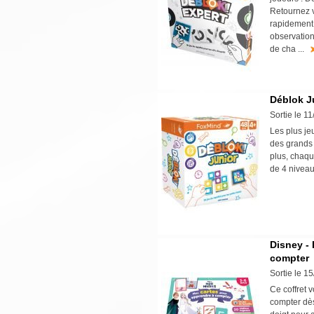
Retournez v
rapidement 
observation
de cha ...
Déblok J
Sortie le 1
Les plus je
des grands 
plus, chaqu
de 4 niveaux
Disney - 
compter
Sortie le 1
Ce coffret 
compter dès