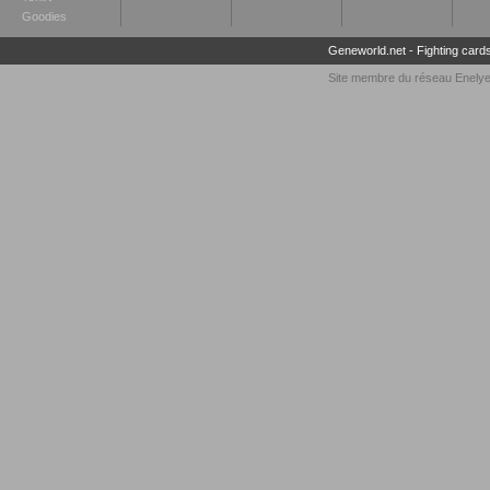
Goodies
Geneworld.net
-
Fighting card
Site membre du réseau
Enely