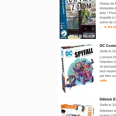
Oiseau de M
immeuble de
tuée ? Pour
enquête à r
scène de cr
...
lire l
DC Comic
Sortie le 1
L'univers DC
l'intention
ne peut pas
seul moyen 
par faire un
suite
Déblok E
Sortie le 1
Déblokez à 
joueurs ! Dé