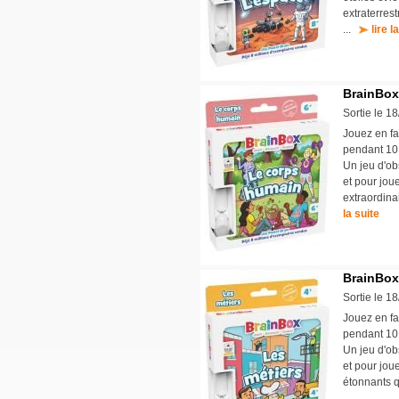
extraterres
...
lire l
BrainBox
Sortie le 1
Jouez en fa
pendant 10 
Un jeu d'ob
et pour jou
extraordin
la suite
BrainBox
Sortie le 1
Jouez en fa
pendant 10 
Un jeu d'ob
et pour jou
étonnants q