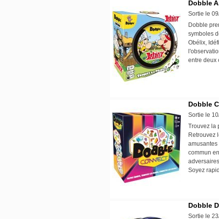
Dobble A
Sortie le 0
Dobble pren
symboles de
Obélix, Idéf
l'observatio
entre deux
Dobble 
Sortie le 1
Trouvez la 
Retrouvez l
amusantes p
commun entr
adversaires
Soyez rapid
Dobble 
Sortie le 2