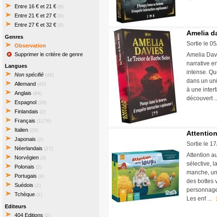
Entre 16 € et 21 €
(8)
Entre 21 € et 27 €
(9)
Entre 27 € et 32 €
(8)
Amelia da
Genres
Sortie le 0
Observation
Supprimer le critère de genre
Amelia Davi
narrative e
Langues
intense. Qu
Non spécifié
(48)
dans un uni
Allemand
(45)
à une inter
Anglais
(99)
découvert 
Espagnol
(28)
Finlandais
(2)
Français
(1176)
Italien
(29)
Attentio
Japonais
(2)
Sortie le 1
Néerlandais
(27)
Attention a
Norvégien
(3)
sélective, l
Polonais
(2)
manche, un
Portugais
(4)
des bottes v
Suédois
(2)
personnages
Tchèque
(1)
Les enf ...
Editeurs
404 Editions
(2)