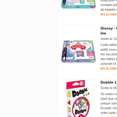
doigt pour a
compter jol
de bataille
lire la suite
Disney - 
lire
Sortie le 1
Cette métho
petits vous
lire ses pr
des lettres 
associer et 
lire la suite
Dobble 12
Sortie le 0
30 cartes c
Quel que soi
unique symb
Ensuite, ré
votre carte 