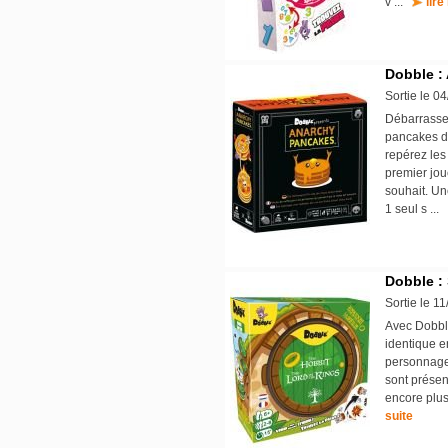
v ...
lire
Dobble :
Sortie le 0
Débarrasse
pancakes de
repérez les
premier jou
souhait. Un
1 seul s ...
Dobble :
Sortie le 1
Avec Dobble
identique e
personnages
sont présen
encore plus
suite