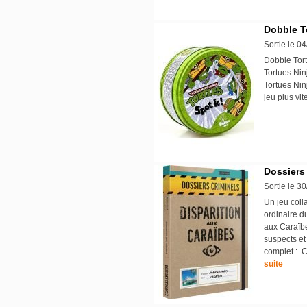
Dobble T
Sortie le 0
Dobble Tort
Tortues Nin
Tortues Nin
jeu plus vi
Dossiers 
Sortie le 3
Un jeu coll
ordinaire d
aux Caraïbe
suspects et 
complet : C
suite