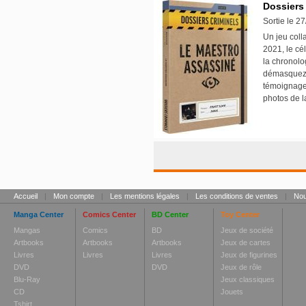
Dossiers
Sortie le 2
Un jeu coll
2021, le cé
la chronolo
démasquez l
témoignages
photos de l
Accueil
|
Mon compte
|
Les mentions légales
|
Les conditions de ventes
|
Nou
Manga Center
Comics Center
BD Center
Toy Center
Mangas
Comics
BD
Jeux de société
Artbooks
Artbooks
Artbooks
Jeux de cartes
Livres
Livres
Livres
Jeux de figurines
DVD
DVD
Jeux de rôle
Blu-Ray
Jeux classiques
CD
Jouets
Tshirt