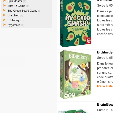
Avocado
Spin Master
(1)
Sortie le 0
Spot It ! Game
(4)
The Green Board Game
(1)
Dans ce jeu
Unsolved
(2)
comptant le
USAopoly
toutes les 
(1)
alors méfie
Zygomatic
(1)
toutes tes 
cachée deva
Bidibirdy
Sortie le 0
Dans le jeu 
préparer le
sur une car
et de quatr
éléments re
lire la suite
BrainBox
Sortie le 1