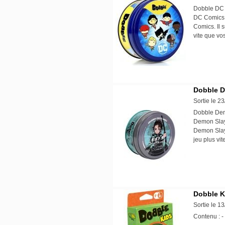
Dobble DC C
DC Comics 
Comics. Il 
vite que v
Dobble D
Sortie le 2
Dobble Demo
Demon Slaye
Demon Slaye
jeu plus vi
Dobble Ki
Sortie le 1
Contenu : -