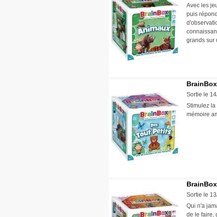
Avec les je
puis répond
d'observati
connaissanc
grands sur 
BrainBox 
Sortie le 1
Stimulez la
mémoire am
BrainBox
Sortie le 1
Qui n'a jam
de le faire