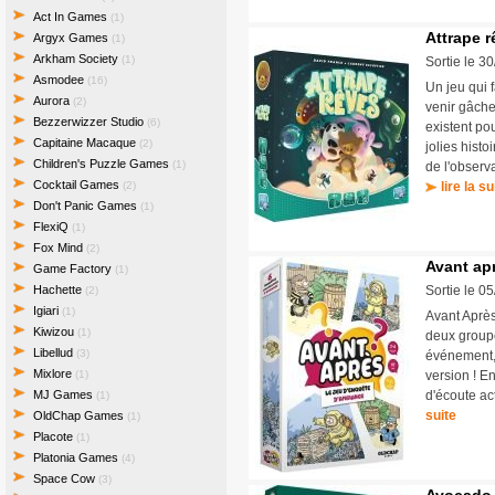
Act In Games
(1)
Attrape r
Argyx Games
(1)
Arkham Society
(1)
Sortie le 3
Asmodee
(16)
Un jeu qui 
Aurora
(2)
venir gâch
Bezzerwizzer Studio
(6)
existent po
Capitaine Macaque
(2)
jolies histo
Children's Puzzle Games
(1)
de l'observ
Cocktail Games
(2)
lire la su
Don't Panic Games
(1)
FlexiQ
(1)
Fox Mind
(2)
Avant ap
Game Factory
(1)
Hachette
Sortie le 0
(2)
Igiari
(1)
Avant Après
Kiwizou
(1)
deux groupe
Libellud
(3)
événement, 
Mixlore
(1)
version ! E
MJ Games
d'écoute ac
(1)
suite
OldChap Games
(1)
Placote
(1)
Platonia Games
(4)
Space Cow
(3)