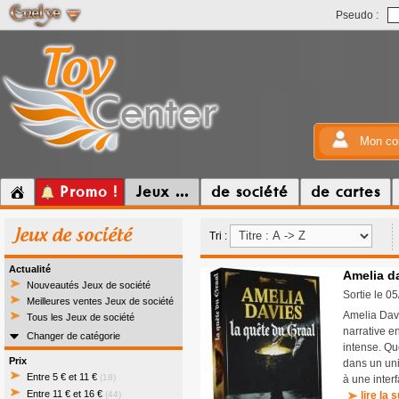
Pseudo :
Mon co
Promo !
Jeux ...
de société
de cartes
Jeux de société
Tri :
Actualité
Amelia da
Nouveautés Jeux de société
Sortie le 0
Meilleures ventes Jeux de société
Amelia Davi
Tous les Jeux de société
narrative e
Changer de catégorie
intense. Qu
Prix
dans un uni
Entre 5 € et 11 €
(18)
à une inter
Entre 11 € et 16 €
(44)
lire la s