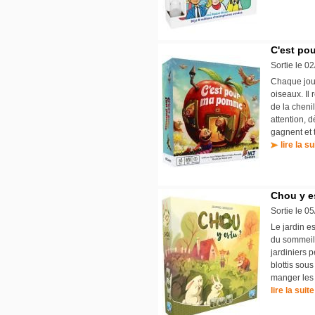
C'est po
Sortie le 0
Chaque joue
oiseaux. Il
de la chenil
attention, 
gagnent et 
lire la su
Chou y e
Sortie le 0
Le jardin e
du sommeil 
jardiniers 
blottis sous
manger les 
lire la suite