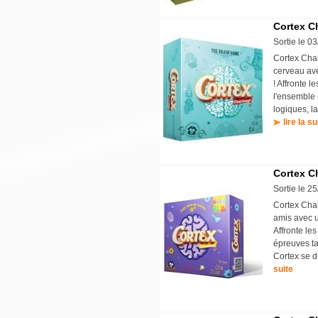
Cortex C
Sortie le 0
Cortex Chal
cerveau ave
! Affronte 
l'ensemble 
logiques, l
lire la su
Cortex C
Sortie le 2
Cortex Chal
amis avec un
Affronte les
épreuves ta
Cortex se d
suite