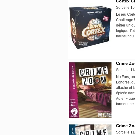
Cortex C
Sortie le 1
Le jeu Cort
Challenge !
défier uniq
logique, l'
hauteur du
Crime Zo
Sortie le 1
No Furs, u
Londres, q
attaché et t
épicée dans
Adler » que
former une
Crime Zo
Sortie le 1