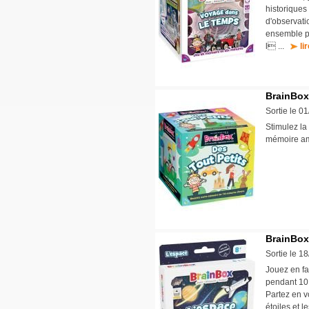
historiques
d'observati
ensemble pa
l ...
li
BrainBox 
Sortie le 0
Stimulez la
mémoire am
BrainBox
Sortie le 1
Jouez en fa
pendant 10 
Partez en v
étoiles et 