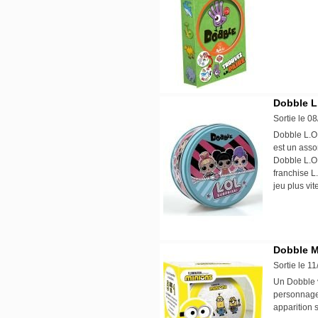
Dobble L.
Sortie le 0
Dobble L.O.
est un asso
Dobble L.O.
franchise L
jeu plus vi
Dobble M
Sortie le 1
Un Dobble v
personnages
apparition 