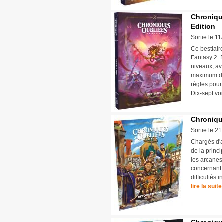
Chronique
Edition
Sortie le 1
Ce bestiair
Fantasy 2. 
niveaux, ave
maximum d'i
règles pour
Dix-sept vo
Chroniqu
Sortie le 2
Chargés d'
de la princi
les arcanes 
concernant l
difficultés 
lire la suite