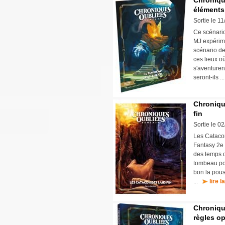
Chroniqu
éléments
Sortie le 1
Ce scénario
MJ expérime
scénario de
ces lieux o
s'aventuren
seront-ils .
Chroniqu
fin
Sortie le 0
Les Catacom
Fantasy 2e 
des temps d
tombeau pou
bon la pous
...
lire l
Chronique
règles op