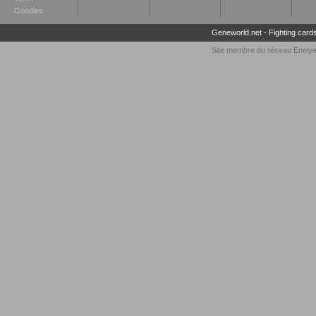
Goodies
Geneworld.net
-
Fighting card
Site membre du réseau
Enely