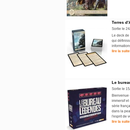
Terres d'
Sortie le 2
Le deck de 
qui définis
informations
lire la suite
Le bureau
Sortie le 1
Bienvenue d
immersif et
série fran
dans la pea
l'esprit de 
lire la suite