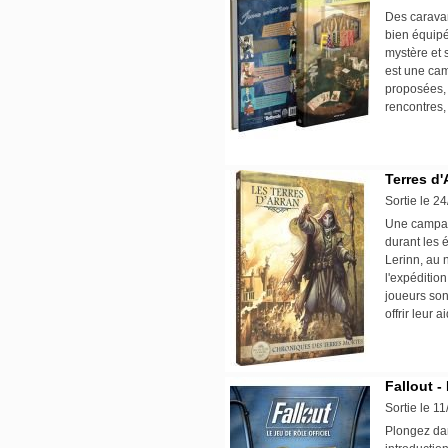
Des caravan
bien équipé
mystère et 
est une cam
proposées, 
rencontres, 
Terres d'
Sortie le 2
Une campag
durant les 
Lerinn, au 
l'expédition
joueurs son
offrir leur a
Fallout - 
Sortie le 1
Plongez dan