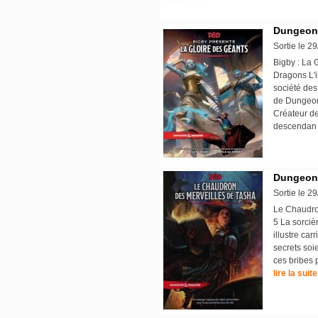
Dungeons
Sortie le 2
Bigby : La 
Dragons L'il
société de
de Dungeons
Créateur de
descendan
Dungeons
Sortie le 2
Le Chaudro
5 La sorciè
illustre ca
secrets soie
ces bribes 
lire la suite