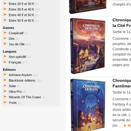
Entre 20 € et 30 €
(9)
chargés d'
Entre 30 € et 40 €
(15)
Entre 40 € et 50 €
(6)
Chroniqu
Entre 50 € et 60 €
(1)
la Cité F
Genres
Sortie le 1
Coopératif
(1)
Couronne, 
Dés
(1)
peuples, de
Jeu de rôle
(33)
Construite a
Langues
comptoir ma
Non spécifié
(4)
ensemble de
Français
(47)
pages pou 
Editeurs
Arkhane Asylum
(10)
Chroniqu
Blackbook éditions
(31)
Fantôme
Solar
(1)
Ultra-Pro
(4)
Sortie le 1
Wizards Of The Coast
(4)
Couronne, 
Ynnis
(1)
Fantasy À u
d'une ambia
de la cité.
sécurité du 
jou ...
li