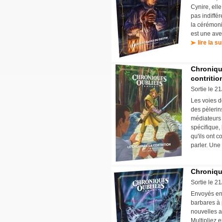
Cynire, ell
pas indiffé
la cérémoni
est une ave
lire la su
Chroniqu
contritio
Sortie le 2
Les voies d
des pèlerins
médiateurs 
spécifique,
qu'ils ont 
parler. Une
Chronique
Sortie le 2
Envoyés en 
barbares à 
nouvelles a
Multipliez 