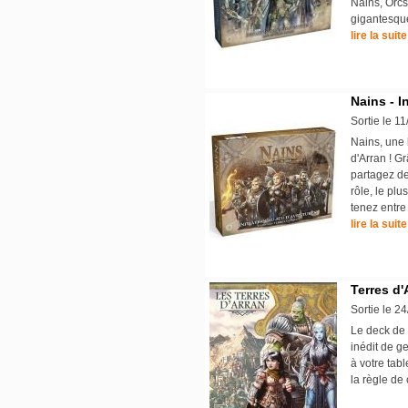
Nains, Orcs
gigantesque
lire la suite
Nains - I
Sortie le 1
Nains, une b
d'Arran ! Gr
partagez de
rôle, le pl
tenez entre
lire la suite
Terres d'
Sortie le 2
Le deck de 
inédit de g
à votre tabl
la règle de