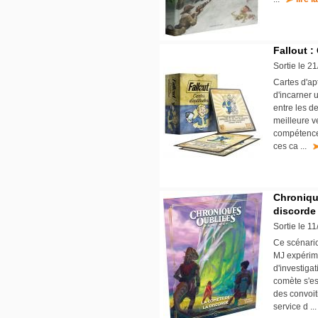
Fallout :
Sortie le 2
Cartes d'ap
d'incarner 
entre les d
meilleure 
compétence
ces ca ...
Chroniqu
discorde
Sortie le 1
Ce scénario
MJ expérime
d'investiga
comète s'est
des convoit
service d .