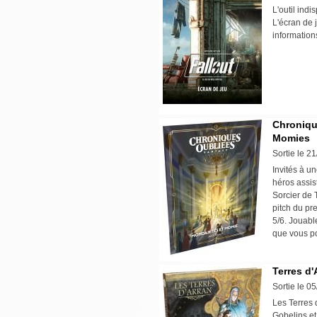
L'outil ind
L'écran de 
information
Chroniqu
Momies
Sortie le 2
Invités à u
héros assis
Sorcier de T
pitch du pr
5/6. Jouabl
que vous p
Terres d'
Sortie le 0
Les Terres 
Gobelins et