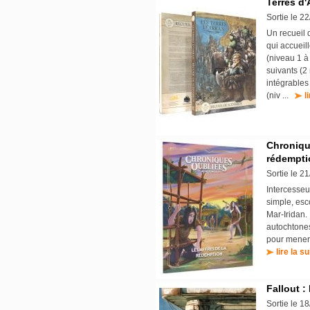
Terres d'
Sortie le 2
Un recueil 
qui accueil
(niveau 1 à
suivants (2
intégrables
(niv ...
l
Chronique
rédempti
Sortie le 2
Intercesseu
simple, esc
Mar-Iridan. 
autochtones
pour mener 
lire la su
Fallout 
Sortie le 1