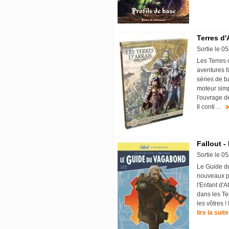
Terres d'
Sortie le 0
Les Terres 
aventures f
séries de b
moteur simp
l'ouvrage d
Il conti ...
Fallout 
Sortie le 0
Le Guide du
nouveaux pe
l'Enfant d'A
dans les Te
les vôtres 
lire la suite