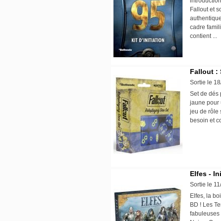
introduction
Fallout et 
authentique
cadre famil
contient ..
Fallout :
Sortie le 1
Set de dés 
jaune pour 
jeu de rôle
besoin et c
Elfes - I
Sortie le 1
Elfes, la bo
BD ! Les Te
fabuleuses 