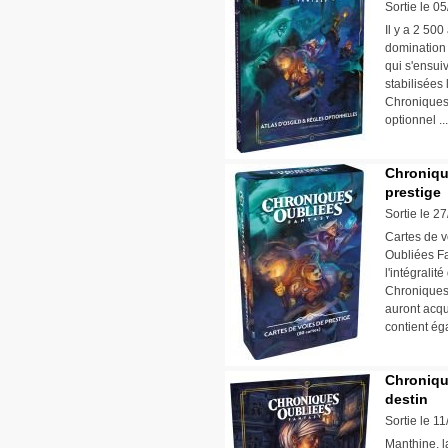
Sortie le 0
Il y a 2 500
domination 
qui s'ensuiv
stabilisées
Chroniques
optionnel .
Chroniqu
prestige
Sortie le 2
Cartes de v
Oubliées Fa
l'intégrali
Chroniques
auront acqu
contient éga
Chroniqu
destin
Sortie le 1
Manthine, l