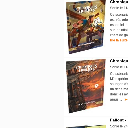
Chronique
Sortie le 1
Ce scénario
est très ori
essentiel. L
sur les aff
chefs de ga
lire la suite
Chronique
Sortie le 1
Ce scénario
MJ expérime
soupçon d'a
un riche ma
donc les av
amus ...
Fallout -
Sortie le 2