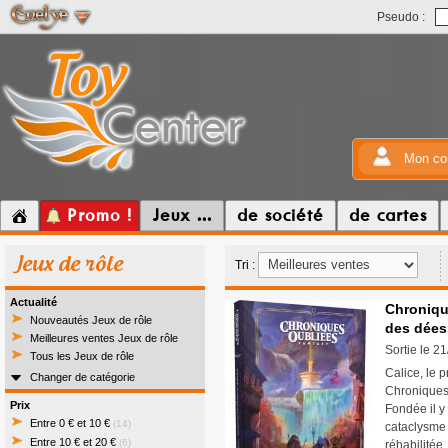
Pseudo :
Mon co
Promo !
Jeux ...
de société
de cartes
Jeux de rôle
Tri :
Actualité
Chronique
Nouveautés Jeux de rôle
des déess
Meilleures ventes Jeux de rôle
Sortie le 2
Tous les Jeux de rôle
Calice, le
Changer de catégorie
Chroniques 
Prix
Fondée il y
Entre 0 € et 10 €
(14)
cataclysme 
Entre 10 € et 20 €
(6)
réhabilitée