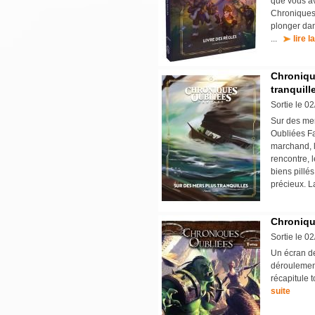
que vous ave
Chroniques 
plonger dan
...
lire l
Chroniqu
tranquill
Sortie le 0
Sur des mer
Oubliées F
marchand, l
rencontre, 
biens pillé
précieux. L
Chroniqu
Sortie le 0
Un écran de
déroulement
récapitule 
suite