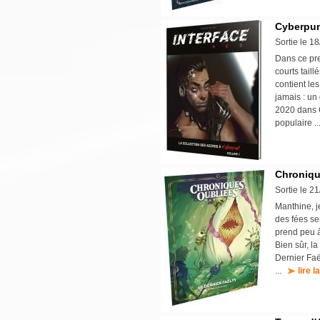
Cyberpunk
Sortie le 1
Dans ce pre
courts tail
contient le
jamais : un
2020 dans 
populaire .
Chroniqu
Sortie le 2
Manthine, j
des fées se
prend peu à
Bien sûr, l
Dernier Faë
...
lire l