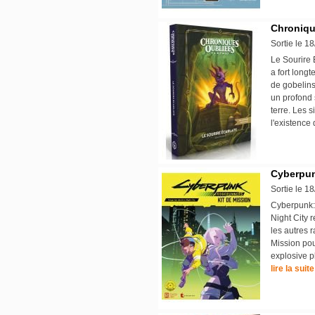
Chronique
Sortie le 1
Le Sourire 
a fort long
de gobelins
un profond 
terre. Les 
l'existence
Cyberpun
Sortie le 1
Cyberpunk: 
Night City 
les autres r
Mission pou
explosive p
lire la suite