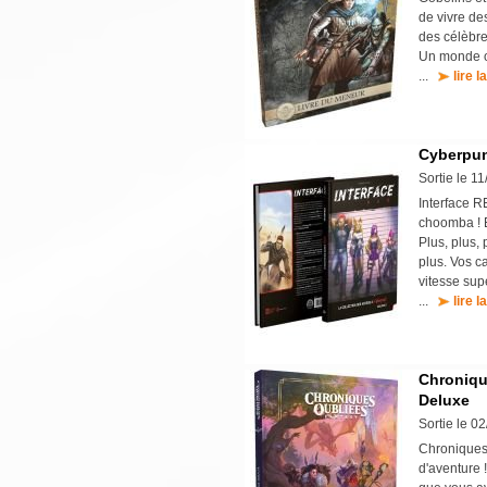
de vivre de
des célèbre
Un monde où
...
lire l
Cyberpunk
Sortie le 1
Interface R
choomba ! E
Plus, plus,
plus. Vos c
vitesse sup
...
lire l
Chronique
Deluxe
Sortie le 0
Chroniques 
d'aventure !