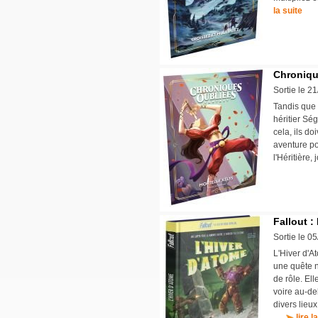
la suite
Chronique
Sortie le 2
Tandis que 
héritier Sé
cela, ils do
aventure po
l'Héritièr
Fallout :
Sortie le 0
L'Hiver d'A
une quête n
de rôle. El
voire au-de
divers lieu
...
lire l