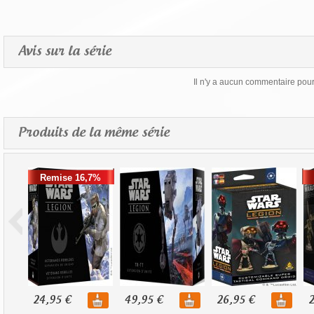
Avis sur la série
Il n'y a aucun commentaire pour 
Produits de la même série
Remise 16,7%
24,95 €
49,95 €
26,95 €
2