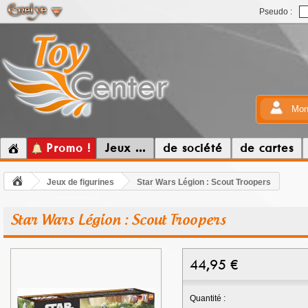
Pseudo :
Mon
Promo !
Jeux ...
de société
de cartes
Jeux de figurines
Star Wars Légion : Scout Troopers
Star Wars Légion : Scout Troopers
44,95
€
Quantité :