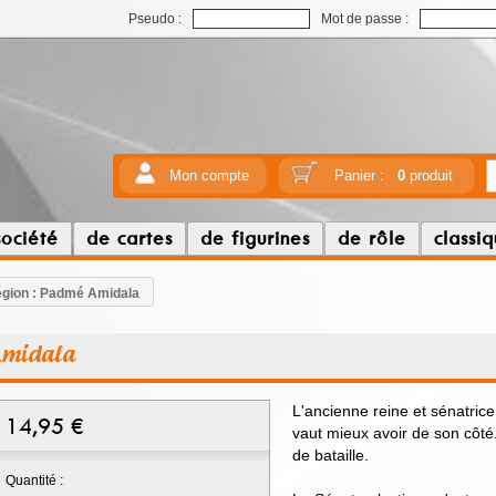
Pseudo :
Mot de passe :
Mon compte
Panier :
0
produit
société
de cartes
de figurines
de rôle
classi
égion : Padmé Amidala
Amidala
L'ancienne reine et sénatrice
14,95
€
vaut mieux avoir de son côté.
de bataille.
Quantité :