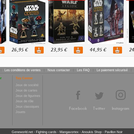
26,95 €
23,95 €
44,95 €
24
|
Les conditions de ventes
|
Nous contacter
|
Les FAQ
|
Le paiement sécurisé
|
r
Toy Center
Jeux de société
Jeux de cartes
Jeux de figurines
Jeux de rôle
Jeux classiques
Facebook
Twitter
Instagram
Jouets
Geneworld.net
-
Fighting cards
-
Mangavortex
-
Anoukis Shop
-
Pavillon Noir