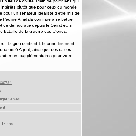
n lieu de civilité. Plein de politiciens qui
s intérêts plutôt que pour ceux du monde
cile pour un sénateur idéaliste d'être mis de
ice Padmé Amidala continue à se battre
et de démocratie depuis le Sénat et, si
e bataille de la Guerre des Clones.
s : Légion contient 1 figurine finement
ne unité Agent, ainsi que des cartes
mandement supplémentaires pour votre
630734
x
Flight Games
ent
e 14 ans