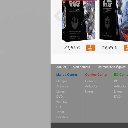
24,95 €
49,95 €
Accueil
|
Mon compte
|
Les mentions légales
Manga Center
Comics Center
BD Cente
Mangas
Comics
BD
Artbooks
Artbooks
Artbooks
Livres
Livres
Livres
DVD
DVD
Blu-Ray
CD
Tshirt
Goodies