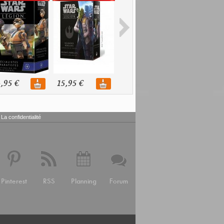
,95 €
15,95 €
24,95 €
32,95 €
La confidentialité
Pinterest
RSS
Planning
Forum