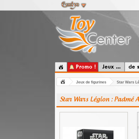
Promo !
Jeux ...
de 
Jeux de figurines
Star Wars L
Star Wars Légion : Padmé 