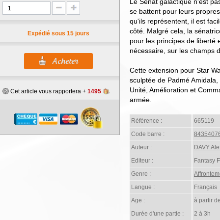
Le Sénat galactique n'est pas u
se battent pour leurs propre
qu'ils représentent, il est fa
côté. Malgré cela, la sénatr
Expédié sous 15 jours
pour les principes de liberté 
nécessaire, sur les champs d
Cette extension pour Star War
sculptée de Padmé Amidala, u
Unité, Amélioration et Com
Cet article vous rapportera +
1495
armée.
Référence :
665119
Code barre :
8435407
Auteur :
DAVY Ale
Editeur :
Fantasy 
Genre :
Affrontem
Langue :
Français
Age :
à partir d
Durée d'une partie :
2 à 3h