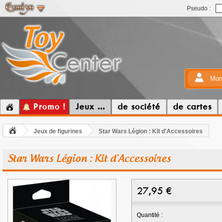
Pseudo :
Mon
Promo !
Jeux ...
de société
de cartes
Jeux de figurines
Star Wars Légion : Kit d'Accessoires
Star Wars Légion : Kit d'Accessoires
27,95
€
Quantité :